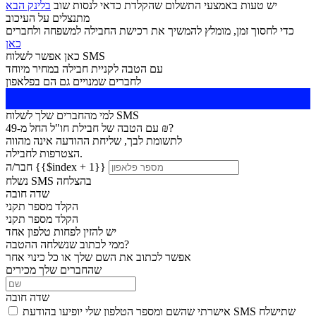
יש טעות באמצעי התשלום שהקלדת כדאי לנסות שוב
בלינק הבא
מתנצלים על העיכוב
כדי לחסוך זמן, מומלץ להמשיך את רכישת החבילה למשפחה ולחברים
כאן
כאן אפשר לשלוח SMS
עם הטבה לקניית חבילה במחיר מיוחד
לחברים שמנויים גם הם בפלאפון
למי מהחברים שלך לשלוח SMS
עם הטבה של חבילת חו"ל החל מ-49 ₪?
לתשומת לבך, שליחת ההודעה אינה מהווה
הצטרפות לחבילה.
חבר/ה {{$index + 1}}
נשלח SMS בהצלחה
שדה חובה
הקלד מספר תקני
הקלד מספר תקני
יש להזין לפחות טלפון אחד
ממי לכתוב שנשלחה ההטבה?
אפשר לכתוב את השם שלך או כל כינוי אחר
שהחברים שלך מכירים
שדה חובה
אישרתי שהשם ומספר הטלפון שלי יופיעו בהודעת SMS שתישלח