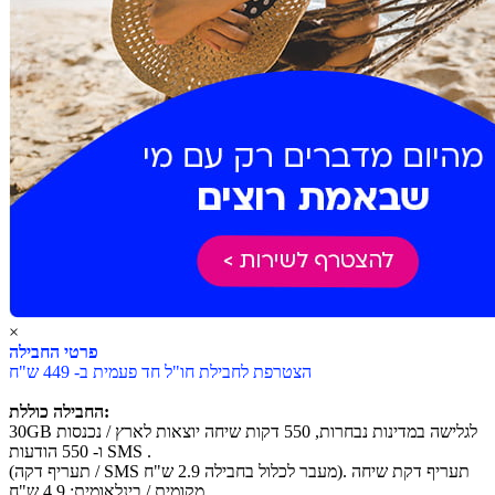
×
פרטי החבילה
הצטרפת לחבילת חו"ל חד פעמית ב- 449 ש"ח
החבילה כוללת:
30GB לגלישה במדינות נבחרות, 550 דקות שיחה יוצאות לארץ / נכנסות
ו- 550 הודעות SMS .
(תעריף דקה / SMS מעבר לכלול בחבילה 2.9 ש"ח). תעריף דקת שיחה
מקומית / בינלאומית: 4.9 ש"ח.