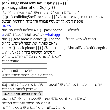
pack.suggestionFromDateDisplay }} - {{
pack.suggestionToDateDisplay }}
להזמין עוד חבילה
- מכיוון ויש למנוי חבילת חו"ל "
{{pack.collidingSocDescription}}" למועדים חופפים, הזמנת חבילה
נוספת תביא לחיוב נוסף עבורה והחבילה הקודמת תבוטל
אישור
לא הצלחנו לצרף את מנוי {{ pack.phone }} לחבילה.
ב-whatsapp
לפרטים אפשר לפנות לנציג
חסום לשימוש בחו"ל
{{ getAbroadBlocked()[0].phone }}
מנוי
האם לפתוח את המנוי לשימוש בחו"ל?
{{ pack.phone }}{{ ($index == getAbroadBlocked().length -
מנויים
חסומים לשימוש בחו"ל
1 ? '' : ',') }}
האם לפתוח את המנויים לשימוש בחו"ל?
תעודת זהות
יש להזין תעודת זהות
4 ספרות של כ"א/מספר חשבון בנק
יש להזין 4 ספרות אחרונות של אמצעי התשלום או מספר הוראת קבע
יש להזין לפחות 4 ספרות
להסרת חסימה וסיום רכישה
יש טעות באחד מאמצעי הזיהוי שהקלדת, כדאי לנסות שוב
עברת את מספר הנסיונות המותר
ארעה שגיאה, כדאי לנסות שוב מאוחר יותר