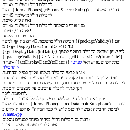
לחבילת חו"ל מושלמת 45 יום!
מנוי {{ formatPhones(getSharedSuccessSubs()) }} צורף בהצלחה
לחבילת חו"ל מושלמת 45 יום!
איזה כיף, סיימת!
מנוי
צורף בהצלחה לחבילת חו"ל מושלמת 45 יום
איזה כיף, סיימת!
מנוי
צורף בהצלחה
בתוקף למשך {{packageValidity}} יום
חבילת חו"ל מושלמת 45 יום
מ-{{getDisplayDate2(fromDate)}} עד-
{{getDisplayDate2(toDate)}} לפי שעון ישראל
החבילה בתוקף למשך
{{packageValidity}} יום החל מה- {{getDisplayDate2(fromDate)}}
ועד ה- {{getDisplayDate2(toDate)}} כולל לפי שעון ישראל
לפרטי
החבילה >
פרטי החבילה נשלחו אלייך במייל ובהודעת SMS
בנוסף לבקשתך נפתחת לקבלת עדכונים על מבצעים והטבות
נפתחת
לקבלת עדכונים על מבצעים והטבות, כבר קיימת עבורך הטבה במערכת
הנך פתוח לקבלת עדכונים על מבצעים והטבות
לתשומת ליבך,
מעקב אחר ניצול נפח הגלישה המשותף לכלל המנויים בחבילה
יתאפשר למנוי {{ formatPhone(sharedData.mainSub.phone) }} בלבד
לביטול החבילה אפשר להיכנס ל"יש לי כבר חבילה" או לפנות אלינו ב
WhatsApp
רוצה גם חבילות חו"ל במחיר מיוחד למנויים נוספים?
הטבה לבני משפחה שטסים איתי
שליחת הטבה