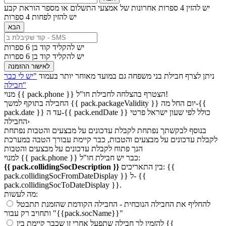
יש להזין 4 ספרות אחרונות של אמצעי התשלום או מספר הוראת קבע
יש להזין לפחות 4 ספרות
הבא
יש להקליד קוד בן 6 ספרות
יש להקליד קוד בן 6 ספרות
לאישור ההזמנה
ניתן לצרף חבילת בני משפחה גם במועד מאוחר יותר בעמוד
"יש לי כבר
חבילה"
הצטרף בהצלחה לחבילת חו"ל!
{{ pack.phone }}
מנוי
החבילה בתוקף למשך {{ pack.packageValidity }} יום החל מה-{{
pack.date }} עד ה-{{ pack.endDate }} כולל לפי שעון ישראל
פרטי
החבילה›
בנוסף לבקשתך נפתחת לקבלת עדכונים על מבצעים והטבות
נפתחת
לקבלת עדכונים על מבצעים והטבות, כבר קיימת עבורך הטבה במערכת
הנך פתוח לקבלת עדכונים על מבצעים והטבות
למנוי {{ pack.phone }} כבר יש חבילת חו"ל:
{{
בין התאריכים:
{{ pack.collidingSocDescription }}
pack.collidingSocFromDateDisplay }} ל- {{
pack.collidingSocToDateDisplay }}.
מה לעשות:
להחליף את החבילה הנוכחית
- החבילה הקודמת שהזמנת תתבטל
ותחויב רק עבור "{{pack.socName}}"
{{
להזמין לך חבילה שתפעל אחרי זו שכבר קיימת בין