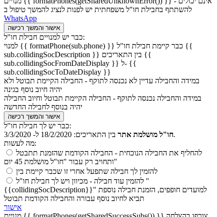
מנויים {{ formatPhones(getSharedUnknownError()) }} - אינם יכולים
להשתתף בחבילת חו"ל משפחתית יש לפנות לנציג להמשך טיפול ב
WhatsApp
אישור והמשך רכישה
כבר יש למנויים חבילת חו"ל:
למנוי {{ formatPhone(sub.phone) }} כבר קיימת חבילת חו"ל {{
sub.collidingSocDescription }} בין התאריכים {{
sub.collidingSocFromDateDisplay }} ל- {{
sub.collidingSocToDateDisplay }}
במידה והחבילה עדיין לא נכנסה לתוקף - החבילה הקיימת תבוטל ולא
יהיה חיוב נוסף בגינה
במידה והחבילה נכנסה לתוקף - החבילה הקיימת תבוטל וחיוב החבילה
יהיה בנוסף לחבילה החדשה
אישור והמשך רכישה
כבר יש לך חבילת חו"ל:
18/2/2020 ל- 3/3/2020.
חו"ל מושלמת אתר
בין התאריכים:
מה לעשות:
להחליף את החבילה הנוכחית
- החבילה הקודמת שהזמנת תתבטל
ותחויב רק עבור "חו"ל מושלמת 45 יום"
להזמין לך חבילה שתפעל אחרי זו שכבר קיימת בין
להזמין עוד חבילה
- מכיוון ויש לך חבילת חו"ל "
{{collidingSocDescription}}" למועדים חופפים, הזמנת חבילה נוספת
תביא לחיוב נוסף עבורה והחבילה הקודמת תבוטל
אישור
מנויים {{ formatPhones(getSharedSuccessSubs()) }} צורפו בהצלחה