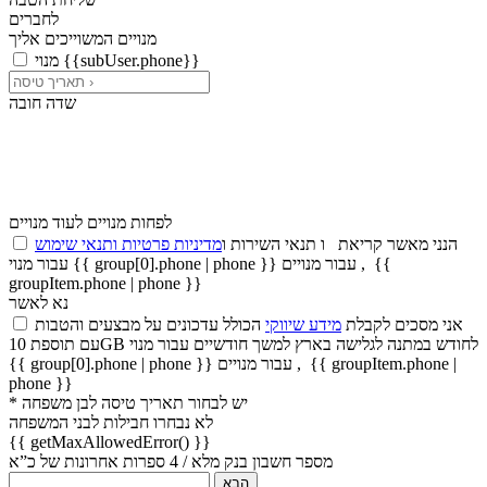
לחברים
מנויים המשוייכים אליך
מנוי {{subUser.phone}}
שדה חובה
לפחות מנויים
לעוד מנויים
הנני מאשר קריאת
ו
תנאי השירות
ו
מדיניות פרטיות ותנאי שימוש
{{
,
עבור מנויים
עבור מנוי {{ group[0].phone | phone }}
groupItem.phone | phone }}
נא לאשר
אני מסכים לקבלת
מידע שיווקי
הכולל עדכונים על מבצעים והטבות
עם תוספת 10GB לחודש במתנה לגלישה בארץ למשך חודשיים
עבור מנוי
{{ groupItem.phone |
,
עבור מנויים
{{ group[0].phone | phone }}
phone }}
* יש לבחור תאריך טיסה לבן משפחה
לא נבחרו חבילות לבני המשפחה
{{ getMaxAllowedError() }}
מספר חשבון בנק מלא / 4 ספרות אחרונות של כ”א
הבא