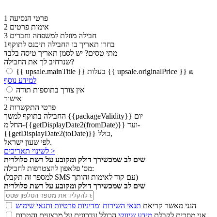
פרטי הנסיעה
1
אימות פרטים
2
חבילה מוזלת למשפחה וחברים
3
בחרו תאריך בו החבילה תיכנס לתוקף
1
מתי טסים?
יש לסמן תאריך טיסה בלבד
שנרחיב לך את החבילה?
{{ upsale.mainTitle }} בעלות {{ upsale.originalPrice }} ₪
למידע נוסף
אין צורך בתוספות תודה
אישור
פרטי התקשרות
2
החבילה בתוקף למשך {{packageValidity}} יום
החל מ-{{getDisplayDate2(fromDate)}} ועד-
{{getDisplayDate2(toDate)}} כולל,
לפי שעון ישראל.
לשינוי תאריכים >
שים לב שמכשירך דולק ומקובע על רשת סלולרית
מס' פלאפון להצטרפות לחבילה:
(למספר זה תקבל SMS עם קוד לאימות זהותך)
שים לב שמכשירך דולק ומקובע על רשת סלולרית
הנני מאשר קריאת
תנאי השירות
ו
מדיניות פרטיות ותנאי שימוש
אני מסכים לקבלת
מידע שיווקי
הכולל עדכונים על מבצעים והטבות