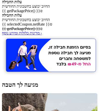
עלות החבילה
החיוב יבוצע בחשבונית החודשית
{{ getPackagePrice() }}
₪
עלות החבילה
החיוב יבוצע בחשבונית החודשית
{{ selectedCoupon.netRate }}
₪
{{ getPackagePrice() }}
₪
מדינות כלולות ומידע נוסף ›
מגיעה לך הטבה