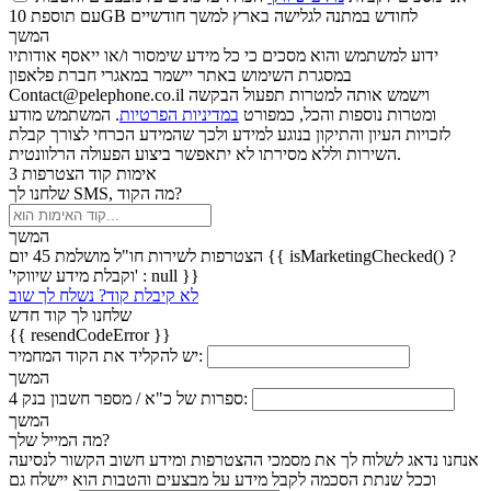
עם תוספת 10GB לחודש במתנה לגלישה בארץ למשך חודשיים
המשך
ידוע למשתמש והוא מסכים כי כל מידע שימסור ו/או ייאסף אודותיו
במסגרת השימוש באתר יישמר במאגרי חברת פלאפון
Contact@pelephone.co.il וישמש אותה למטרות תפעול הבקשה
ומטרות נוספות והכל, כמפורט
במדיניות הפרטיות
. המשתמש מודע
לזכויות העיון והתיקון בנוגע למידע ולכך שהמידע הכרחי לצורך קבלת
השירות וללא מסירתו לא יתאפשר ביצוע הפעולה הרלוונטית.
אימות קוד הצטרפות
3
שלחנו לך SMS, מה הקוד?
המשך
הצטרפות לשירות חו"ל מושלמת 45 יום {{ isMarketingChecked() ?
'וקבלת מידע שיווקי' : null }}
לא קיבלת קוד? נשלח לך שוב
שלחנו לך קוד חדש
{{ resendCodeError }}
יש להקליד את הקוד המחמיר:
המשך
4 ספרות של כ"א / מספר חשבון בנק:
המשך
מה המייל שלך?
אנחנו נדאג לשלוח לך את מסמכי ההצטרפות ומידע חשוב הקשור לנסיעה
וככל שנתת הסכמה לקבל מידע על מבצעים והטבות הוא יישלח גם