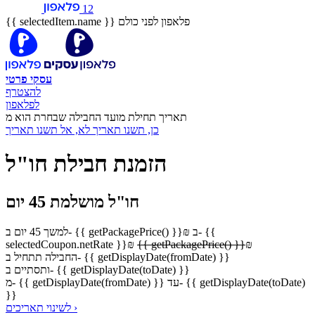
12
פלאפון לפני כולם
{{ selectedItem.name }}
עסקי
פרטי
להצטרף
לפלאפון
תאריך תחילת מועד החבילה שבחרת הוא מ
כן, תשנו תאריך
לא, אל תשנו תאריך
הזמנת חבילת חו"ל
חו"ל מושלמת 45 יום
ב- {{
₪
ב- {{ getPackagePrice() }}
למשך 45 יום
selectedCoupon.netRate }}
₪
{{ getPackagePrice() }}
₪
החבילה תתחיל ב- {{ getDisplayDate(fromDate) }}
ותסתיים ב- {{ getDisplayDate(toDate) }}
מ- {{ getDisplayDate(fromDate) }} עד- {{ getDisplayDate(toDate)
}}
לשינוי תאריכים ›