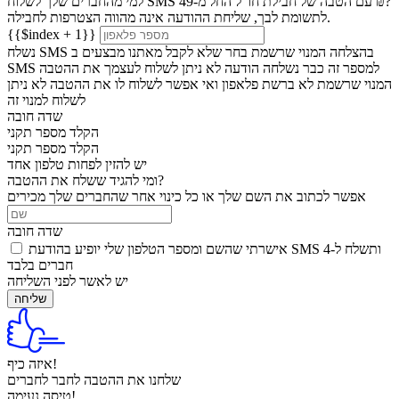
למי מהחברים שלך לשלוח SMS עם הטבה של חבילת חו"ל החל מ-49 ₪?
לתשומת לבך, שליחת ההודעה אינה מהווה הצטרפות לחבילה.
{{$index + 1}}
נשלח SMS בהצלחה
המנוי שרשמת בחר שלא לקבל מאתנו מבצעים ב
למספר זה כבר נשלחה הודעה
לא ניתן לשלוח לעצמך את ההטבה
SMS
המנוי שרשמת לא ברשת פלאפון ואי אפשר לשלוח לו את ההטבה
לא ניתן
לשלוח למנוי זה
שדה חובה
הקלד מספר תקני
הקלד מספר תקני
יש להזין לפחות טלפון אחד
ומי להגיד ששלח את ההטבה?
אפשר לכתוב את השם שלך או כל כינוי אחר שהחברים שלך מכירים
שדה חובה
אישרתי שהשם ומספר הטלפון שלי יופיע בהודעת SMS ותשלח ל-4
חברים בלבד
יש לאשר לפני השליחה
שליחה
איזה כיף!
שלחנו את ההטבה
לחבר
לחברים
טיסה נעימה!