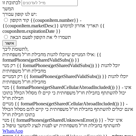
לכתובת זו
המשך
יש לנו קופון עבורך:
קוד הקופון {{couponItem.number}} -
תאריך אחרון למימוש {{
{{couponItem.marketDesc}}
couponItem.expirationDate }}
תשמרו לי את הקופון לפעם הבאה
אישור
לתשומת ליבך,
אילו המנויים שיוכלו להנות מחבילת חו"ל משפחתית: {{
formatPhones(getSharedValidSubs()) }}
רק מנוי {{ formatPhones(getSharedValidSubs()) }} יוכל להנות
מחבילת חו"ל משפחתית
רק המנויים {{ formatPhones(getSharedValidSubs()) }} יוכלו להנות
מחבילת חו"ל משפחתית
מנוי {{ formatPhones(getSharedCellularAbroadIncluded()) }} - אינו
יכול להשתתף בחבילת חו"ל משפחתית כי קיים לו מסלול הכולל בתוכו
חבילת חו"ל
מנויים {{ formatPhones(getSharedCellularAbroadIncluded()) }} -
אינם יכולים להשתתף בחבילת חו"ל משפחתית כי קיים להם מסלול הכולל
בתוכו חבילת חו"ל
מנוי {{ formatPhones(getSharedUnknownError()) }} - אינו יכול
להשתתף בחבילת חו"ל משפחתית יש לפנות לנציג להמשך טיפול ב
WhatsApp