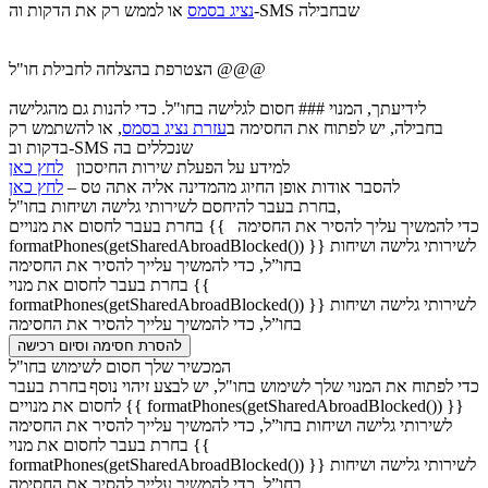
או לממש רק את הדקות וה-SMS שבחבילה
נציג בסמס
הצטרפת בהצלחה לחבילת חו"ל @@@
לידיעתך, המנוי ### חסום לגלישה בחו"ל. כדי להנות גם מהגלישה
בחבילה, יש לפתוח את החסימה ב
עזרת נציג בסמס
, או להשתמש רק
בדקות וב-SMS שנכללים בה
למידע על הפעלת שירות החיסכון
לחץ כאן
להסבר אודות אופן החיוג מהמדינה אליה אתה טס –
לחץ כאן
בחרת בעבר להיחסם לשירותי גלישה ושיחות בחו"ל,
כדי להמשיך עליך להסיר את החסימה
בחרת בעבר לחסום את מנויים {{
formatPhones(getSharedAbroadBlocked()) }} לשירותי גלישה ושיחות
בחו”ל, כדי להמשיך עלייך להסיר את החסימה
בחרת בעבר לחסום את מנוי {{
formatPhones(getSharedAbroadBlocked()) }} לשירותי גלישה ושיחות
בחו”ל, כדי להמשיך עלייך להסיר את החסימה
להסרת חסימה וסיום רכישה
המכשיר שלך חסום לשימוש בחו"ל
כדי לפתוח את המנוי שלך לשימוש בחו"ל, יש לבצע זיהוי נוסף
בחרת בעבר
לחסום את מנויים {{ formatPhones(getSharedAbroadBlocked()) }}
לשירותי גלישה ושיחות בחו”ל, כדי להמשיך עלייך להסיר את החסימה
בחרת בעבר לחסום את מנוי {{
formatPhones(getSharedAbroadBlocked()) }} לשירותי גלישה ושיחות
בחו”ל, כדי להמשיך עלייך להסיר את החסימה