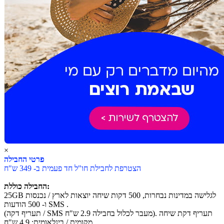
×
פרטי החבילה
הצטרפת לחבילת חו"ל חד פעמית ב- 349 ש"ח
החבילה כוללת:
25GB לגלישה במדינות נבחרות, 500 דקות שיחה יוצאות לארץ / נכנסות
ו- 500 הודעות SMS .
(תעריף דקה / SMS מעבר לכלול בחבילה 2.9 ש"ח). תעריף דקת שיחה
מקומית / בינלאומית: 4.9 ש"ח.