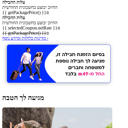
עלות החבילה
החיוב יבוצע בחשבונית החודשית
{{ getPackagePrice() }}
₪
עלות החבילה
החיוב יבוצע בחשבונית החודשית
{{ selectedCoupon.netRate }}
₪
{{ getPackagePrice() }}
₪
מדינות כלולות ומידע נוסף ›
מגיעה לך הטבה