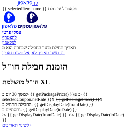
12
פלאפון לפני כולם
{{ selectedItem.name }}
עסקי
פרטי
להצטרף
לפלאפון
תאריך תחילת מועד החבילה שבחרת הוא מ
כן, תשנו תאריך
לא, אל תשנו תאריך
הזמנת חבילת חו"ל
חו"ל מושלמת XL
ב- {{
₪
ב- {{ getPackagePrice() }}
למשך 30 יום
selectedCoupon.netRate }}
₪
{{ getPackagePrice() }}
₪
החבילה תתחיל ב- {{ getDisplayDate(fromDate) }}
ותסתיים ב- {{ getDisplayDate(toDate) }}
מ- {{ getDisplayDate(fromDate) }} עד- {{ getDisplayDate(toDate)
}}
לשינוי תאריכים ›