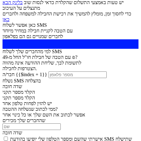
יש טעות באמצעי התשלום שהקלדת כדאי לנסות שוב
בלינק הבא
מתנצלים על העיכוב
כדי לחסוך זמן, מומלץ להמשיך את רכישת החבילה למשפחה ולחברים
כאן
כאן אפשר לשלוח SMS
עם הטבה לקניית חבילה במחיר מיוחד
לחברים שמנויים גם הם בפלאפון
למי מהחברים שלך לשלוח SMS
עם הטבה של חבילת חו"ל החל מ-49 ₪?
לתשומת לבך, שליחת ההודעה אינה מהווה
הצטרפות לחבילה.
חבר/ה {{$index + 1}}
נשלח SMS בהצלחה
שדה חובה
הקלד מספר תקני
הקלד מספר תקני
יש להזין לפחות טלפון אחד
ממי לכתוב שנשלחה ההטבה?
אפשר לכתוב את השם שלך או כל כינוי אחר
שהחברים שלך מכירים
שדה חובה
אישרתי שהשם ומספר הטלפון שלי יופיעו בהודעת SMS שתישלח