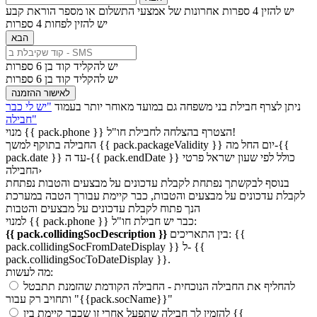
יש להזין 4 ספרות אחרונות של אמצעי התשלום או מספר הוראת קבע
יש להזין לפחות 4 ספרות
הבא
יש להקליד קוד בן 6 ספרות
יש להקליד קוד בן 6 ספרות
לאישור ההזמנה
ניתן לצרף חבילת בני משפחה גם במועד מאוחר יותר בעמוד
"יש לי כבר
חבילה"
הצטרף בהצלחה לחבילת חו"ל!
{{ pack.phone }}
מנוי
החבילה בתוקף למשך {{ pack.packageValidity }} יום החל מה-{{
pack.date }} עד ה-{{ pack.endDate }} כולל לפי שעון ישראל
פרטי
החבילה›
בנוסף לבקשתך נפתחת לקבלת עדכונים על מבצעים והטבות
נפתחת
לקבלת עדכונים על מבצעים והטבות, כבר קיימת עבורך הטבה במערכת
הנך פתוח לקבלת עדכונים על מבצעים והטבות
למנוי {{ pack.phone }} כבר יש חבילת חו"ל:
{{
בין התאריכים:
{{ pack.collidingSocDescription }}
pack.collidingSocFromDateDisplay }} ל- {{
pack.collidingSocToDateDisplay }}.
מה לעשות:
להחליף את החבילה הנוכחית
- החבילה הקודמת שהזמנת תתבטל
ותחויב רק עבור "{{pack.socName}}"
{{
להזמין לך חבילה שתפעל אחרי זו שכבר קיימת בין