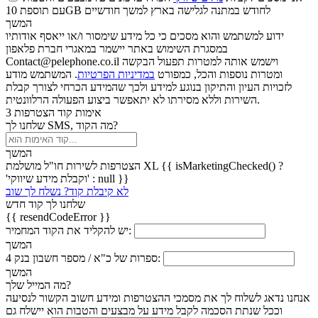
עם תוספת 10GB לחודש במתנה לגלישה בארץ למשך חודשיים
המשך
ידוע למשתמש והוא מסכים כי כל מידע שימסור ו/או ייאסף אודותיו
במסגרת השימוש באתר יישמר במאגרי חברת פלאפון
Contact@pelephone.co.il וישמש אותה למטרות תפעול הבקשה
ומטרות נוספות והכל, כמפורט
במדיניות הפרטיות
. המשתמש מודע
לזכויות העיון והתיקון בנוגע למידע ולכך שהמידע הכרחי לצורך קבלת
השירות וללא מסירתו לא יתאפשר ביצוע הפעולה הרלוונטית.
אימות קוד הצטרפות
3
שלחנו לך SMS, מה הקוד?
המשך
הצטרפות לשירות חו"ל מושלמת XL {{ isMarketingChecked() ?
'וקבלת מידע שיווקי' : null }}
לא קיבלת קוד? נשלח לך שוב
שלחנו לך קוד חדש
{{ resendCodeError }}
יש להקליד את הקוד המחמיר:
המשך
4 ספרות של כ"א / מספר חשבון בנק:
המשך
מה המייל שלך?
אנחנו נדאג לשלוח לך את מסמכי ההצטרפות ומידע חשוב הקשור לנסיעה
וככל שנתת הסכמה לקבל מידע על מבצעים והטבות הוא יישלח גם