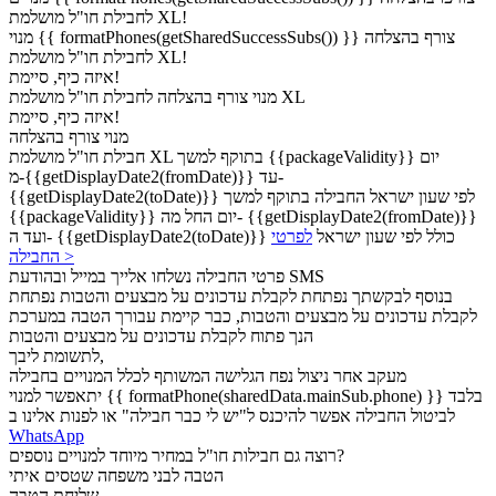
לחבילת חו"ל מושלמת XL!
מנוי {{ formatPhones(getSharedSuccessSubs()) }} צורף בהצלחה
לחבילת חו"ל מושלמת XL!
איזה כיף, סיימת!
צורף בהצלחה לחבילת חו"ל מושלמת XL
מנוי
איזה כיף, סיימת!
מנוי
צורף בהצלחה
בתוקף למשך {{packageValidity}} יום
חבילת חו"ל מושלמת XL
מ-{{getDisplayDate2(fromDate)}} עד-
{{getDisplayDate2(toDate)}} לפי שעון ישראל
החבילה בתוקף למשך
{{packageValidity}} יום החל מה- {{getDisplayDate2(fromDate)}}
ועד ה- {{getDisplayDate2(toDate)}} כולל לפי שעון ישראל
לפרטי
החבילה >
פרטי החבילה נשלחו אלייך במייל ובהודעת SMS
בנוסף לבקשתך נפתחת לקבלת עדכונים על מבצעים והטבות
נפתחת
לקבלת עדכונים על מבצעים והטבות, כבר קיימת עבורך הטבה במערכת
הנך פתוח לקבלת עדכונים על מבצעים והטבות
לתשומת ליבך,
מעקב אחר ניצול נפח הגלישה המשותף לכלל המנויים בחבילה
יתאפשר למנוי {{ formatPhone(sharedData.mainSub.phone) }} בלבד
לביטול החבילה אפשר להיכנס ל"יש לי כבר חבילה" או לפנות אלינו ב
WhatsApp
רוצה גם חבילות חו"ל במחיר מיוחד למנויים נוספים?
הטבה לבני משפחה שטסים איתי
שליחת הטבה