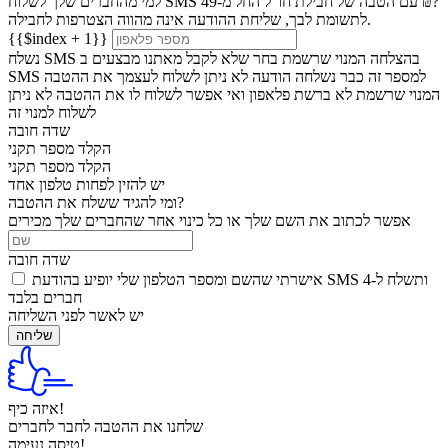
למי מהחברים שלך לשלוח SMS עם הטבה של חבילת חו"ל החל מ-49 ₪?
לתשומת לבך, שליחת ההודעה אינה מהווה הצטרפות לחבילה.
{{$index + 1}}
נשלח SMS בהצלחה
המנוי שרשמת בחר שלא לקבל מאתנו מבצעים ב
למספר זה כבר נשלחה הודעה
לא ניתן לשלוח לעצמך את ההטבה
SMS
המנוי שרשמת לא ברשת פלאפון ואי אפשר לשלוח לו את ההטבה
לא ניתן
לשלוח למנוי זה
שדה חובה
הקלד מספר תקני
הקלד מספר תקני
יש להזין לפחות טלפון אחד
ומי להגיד ששלח את ההטבה?
אפשר לכתוב את השם שלך או כל כינוי אחר שהחברים שלך מכירים
שדה חובה
אישרתי שהשם ומספר הטלפון שלי יופיע בהודעת SMS ותשלח ל-4
חברים בלבד
יש לאשר לפני השליחה
שליחה
איזה כיף!
שלחנו את ההטבה
לחבר
לחברים
טיסה נעימה!