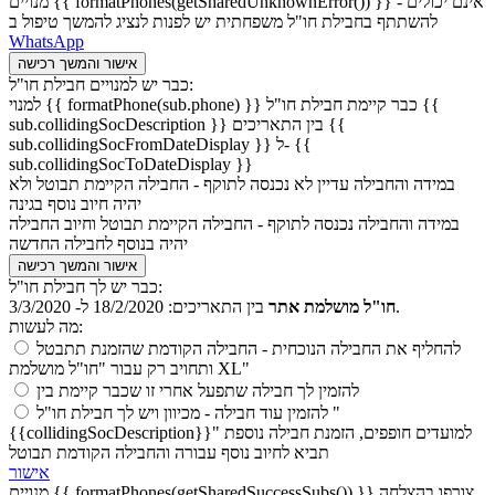
מנויים {{ formatPhones(getSharedUnknownError()) }} - אינם יכולים
להשתתף בחבילת חו"ל משפחתית יש לפנות לנציג להמשך טיפול ב
WhatsApp
אישור והמשך רכישה
כבר יש למנויים חבילת חו"ל:
למנוי {{ formatPhone(sub.phone) }} כבר קיימת חבילת חו"ל {{
sub.collidingSocDescription }} בין התאריכים {{
sub.collidingSocFromDateDisplay }} ל- {{
sub.collidingSocToDateDisplay }}
במידה והחבילה עדיין לא נכנסה לתוקף - החבילה הקיימת תבוטל ולא
יהיה חיוב נוסף בגינה
במידה והחבילה נכנסה לתוקף - החבילה הקיימת תבוטל וחיוב החבילה
יהיה בנוסף לחבילה החדשה
אישור והמשך רכישה
כבר יש לך חבילת חו"ל:
18/2/2020 ל- 3/3/2020.
חו"ל מושלמת אתר
בין התאריכים:
מה לעשות:
להחליף את החבילה הנוכחית
- החבילה הקודמת שהזמנת תתבטל
ותחויב רק עבור "חו"ל מושלמת XL"
להזמין לך חבילה שתפעל אחרי זו שכבר קיימת בין
להזמין עוד חבילה
- מכיוון ויש לך חבילת חו"ל "
{{collidingSocDescription}}" למועדים חופפים, הזמנת חבילה נוספת
תביא לחיוב נוסף עבורה והחבילה הקודמת תבוטל
אישור
מנויים {{ formatPhones(getSharedSuccessSubs()) }} צורפו בהצלחה