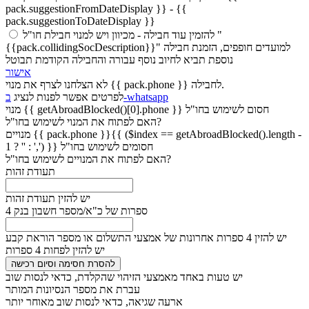
pack.suggestionFromDateDisplay }} - {{
pack.suggestionToDateDisplay }}
להזמין עוד חבילה
- מכיוון ויש למנוי חבילת חו"ל "
{{pack.collidingSocDescription}}" למועדים חופפים, הזמנת חבילה
נוספת תביא לחיוב נוסף עבורה והחבילה הקודמת תבוטל
אישור
לא הצלחנו לצרף את מנוי {{ pack.phone }} לחבילה.
ב-whatsapp
לפרטים אפשר לפנות לנציג
חסום לשימוש בחו"ל
{{ getAbroadBlocked()[0].phone }}
מנוי
האם לפתוח את המנוי לשימוש בחו"ל?
{{ pack.phone }}{{ ($index == getAbroadBlocked().length -
מנויים
חסומים לשימוש בחו"ל
1 ? '' : ',') }}
האם לפתוח את המנויים לשימוש בחו"ל?
תעודת זהות
יש להזין תעודת זהות
4 ספרות של כ"א/מספר חשבון בנק
יש להזין 4 ספרות אחרונות של אמצעי התשלום או מספר הוראת קבע
יש להזין לפחות 4 ספרות
להסרת חסימה וסיום רכישה
יש טעות באחד מאמצעי הזיהוי שהקלדת, כדאי לנסות שוב
עברת את מספר הנסיונות המותר
ארעה שגיאה, כדאי לנסות שוב מאוחר יותר