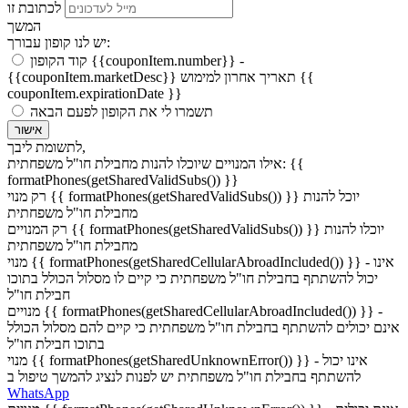
לכתובת זו
המשך
יש לנו קופון עבורך:
קוד הקופון {{couponItem.number}} -
תאריך אחרון למימוש {{
{{couponItem.marketDesc}}
couponItem.expirationDate }}
תשמרו לי את הקופון לפעם הבאה
אישור
לתשומת ליבך,
אילו המנויים שיוכלו להנות מחבילת חו"ל משפחתית: {{
formatPhones(getSharedValidSubs()) }}
רק מנוי {{ formatPhones(getSharedValidSubs()) }} יוכל להנות
מחבילת חו"ל משפחתית
רק המנויים {{ formatPhones(getSharedValidSubs()) }} יוכלו להנות
מחבילת חו"ל משפחתית
מנוי {{ formatPhones(getSharedCellularAbroadIncluded()) }} - אינו
יכול להשתתף בחבילת חו"ל משפחתית כי קיים לו מסלול הכולל בתוכו
חבילת חו"ל
מנויים {{ formatPhones(getSharedCellularAbroadIncluded()) }} -
אינם יכולים להשתתף בחבילת חו"ל משפחתית כי קיים להם מסלול הכולל
בתוכו חבילת חו"ל
מנוי {{ formatPhones(getSharedUnknownError()) }} - אינו יכול
להשתתף בחבילת חו"ל משפחתית יש לפנות לנציג להמשך טיפול ב
WhatsApp