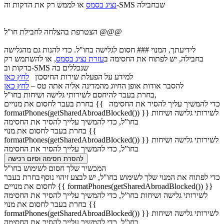
או לממש רק את הדקות וה-SMS שבחבילה
נציג בסמס
הצטרפת בהצלחה לחבילת חו"ל @@@
לידיעתך, המנוי ### חסום לגלישה בחו"ל. כדי להנות גם מהגלישה
בחבילה, יש לפתוח את החסימה ב
עזרת נציג בסמס
, או להשתמש רק
בדקות וב-SMS שנכללים בה
למידע על הפעלת שירות החיסכון
לחץ כאן
להסבר אודות אופן החיוג מהמדינה אליה אתה טס –
לחץ כאן
בחרת בעבר להיחסם לשירותי גלישה ושיחות בחו"ל,
כדי להמשיך עליך להסיר את החסימה
בחרת בעבר לחסום את מנויים {{
formatPhones(getSharedAbroadBlocked()) }} לשירותי גלישה ושיחות
בחו”ל, כדי להמשיך עלייך להסיר את החסימה
בחרת בעבר לחסום את מנוי {{
formatPhones(getSharedAbroadBlocked()) }} לשירותי גלישה ושיחות
בחו”ל, כדי להמשיך עלייך להסיר את החסימה
להסרת חסימה וסיום רכישה
המכשיר שלך חסום לשימוש בחו"ל
כדי לפתוח את המנוי שלך לשימוש בחו"ל, יש לבצע זיהוי נוסף
בחרת בעבר
לחסום את מנויים {{ formatPhones(getSharedAbroadBlocked()) }}
לשירותי גלישה ושיחות בחו”ל, כדי להמשיך עלייך להסיר את החסימה
בחרת בעבר לחסום את מנוי {{
formatPhones(getSharedAbroadBlocked()) }} לשירותי גלישה ושיחות
בחו”ל, כדי להמשיך עלייך להסיר את החסימה