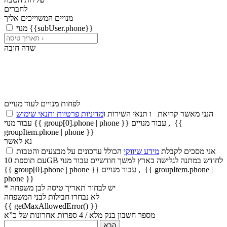
לחברים
מנויים המשוייכים אליך
מנוי {{subUser.phone}}
שדה חובה
לפחות מנויים
לעוד מנויים
הנני מאשר קריאת
ו
תנאי השירות
ו
מדיניות פרטיות ותנאי שימוש
{{
,
עבור מנויים
עבור מנוי {{ group[0].phone | phone }}
groupItem.phone | phone }}
נא לאשר
אני מסכים לקבלת
מידע שיווקי
הכולל עדכונים על מבצעים והטבות
עם תוספת 10GB לחודש במתנה לגלישה בארץ למשך חודשיים
עבור מנוי
{{ groupItem.phone |
,
עבור מנויים
{{ group[0].phone | phone }}
phone }}
* יש לבחור תאריך טיסה לבן משפחה
לא נבחרו חבילות לבני המשפחה
{{ getMaxAllowedError() }}
מספר חשבון בנק מלא / 4 ספרות אחרונות של כ”א
הבא