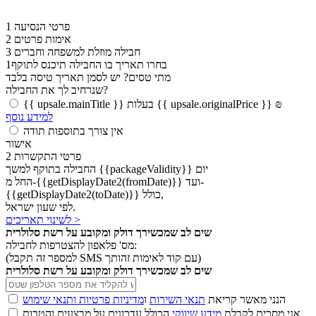
פרטי הנסיעה
1
אימות פרטים
2
חבילה מוזלת למשפחה וחברים
3
בחרו תאריך בו החבילה תיכנס לתוקף
1
מתי טסים?
יש לסמן תאריך טיסה בלבד
שנרחיב לך את החבילה?
{{ upsale.mainTitle }} בעלות {{ upsale.originalPrice }} ₪
למידע נוסף
אין צורך בתוספות תודה
אישור
פרטי התקשרות
2
החבילה בתוקף למשך {{packageValidity}} יום
החל מ-{{getDisplayDate2(fromDate)}} ועד-
{{getDisplayDate2(toDate)}} כולל,
לפי שעון ישראל.
לשינוי תאריכים >
שים לב שמכשירך דולק ומקובע על רשת סלולרית
מס' פלאפון להצטרפות לחבילה:
(למספר זה תקבל SMS עם קוד לאימות זהותך)
שים לב שמכשירך דולק ומקובע על רשת סלולרית
הנני מאשר קריאת
תנאי השירות
ו
מדיניות פרטיות ותנאי שימוש
אני מסכים לקבלת
מידע שיווקי
הכולל עדכונים על מבצעים והטבות