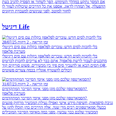
אם המסך נתקע במהלך השימוש, הפך לשחור או הפסיק להגיב בעת
ההפעלה, אל תמהרו לדאוג. אספנו את כל הדרכים שיכולות לעזור לו
לחזור למוטב, לפני שניגשים למעבדת תיקונים
דיגיטל Life
זמן קריאה - 2 דקות
28/07/25
בלי לחכות לסים חדש: עוברים לפלאפון בקלות עם סים דיגיטלי
מערכת פלאפון
בלי לחכות לסים חדש: עוברים לפלאפון בקלות עם סים דיגיטלי
מתכננים לעבור לרשת פלאפון? אתם כבר לא צריכים לחכות לכרטיס
הסים הבא או להעביר סים פיזי בין מכשירים. פשוט סורקים קוד QR,
ויכולים להצטרף אונליין בכמה צעדים פשוטים
זמן קריאה - 2 דקות
31/07/23
הסמארטפון שלכם מוגן מפני איומי הסייבר המתקדמים?
מערכת פלאפון
הסמארטפון שלכם מוגן מפני איומי הסייבר המתקדמים?
גניבת סיסמאות, חשיפת מידע אישי ואפילו נעילת המכשיר מרחוק פוגעים
בבעלי סמארטפונים רבים מדי שנה. אלה הדרכים בהן תוכלו להגן על
המכשיר שלכם כבר עכשיו, מפני כמה מאיומי הסייבר המובילים