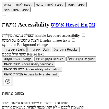
קפיצה לפוטר
קפיצה לאיזור המרכזי
קפיצה לאיזור התפריט
קפיצה לאזור האישי
עב
En
Reset
איפוס
Accessibility
נגישות
Enable keyboard accessibilty
הפעלת נגישות מקלדת
Display image texts
הצגת טקסטים של תמונה
Background change
שינוי רקע
Regular
רקע רגיל
Dark
רקע כהה
Light
רקע בהיר
Resize text
שינוי גודל טקסט
Regular
טקסט רגיל
Reduce
הקטן טקסט
Enlarge
הגדל טקסט
Accessibility feedback
משוב נגישות
Accessibility information
מידע על נגישות
Accessibility statement
הצהרת נגישות
משוב נגישות
טופס זה נועד להזנת משוב בנושא נגישות בלבד.
לתשומת ליבכם – לא יינתן מענה לפניות בנושאים אחרים.