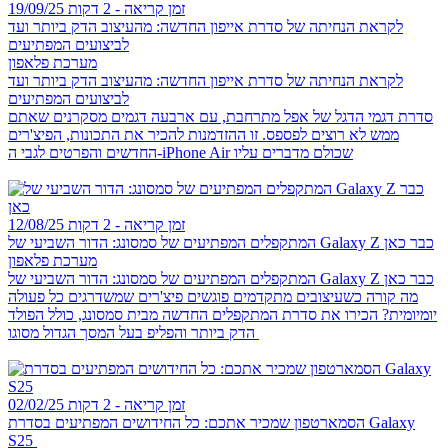
זמן קריאה - 2 דקות
19/09/25
לקראת הנחיתה של סדרת אייפון החדשה: מהעיצוב הדק ביותר ועד
לביצועים המפתיעים
מערכת פלאפון
לקראת הנחיתה של סדרת אייפון החדשה: מהעיצוב הדק ביותר ועד
לביצועים המפתיעים
סדרת דגמי הדגל של אפל מתרחבת, עם ארבעה דגמים מסקרנים שאתם
ממש לא רוצים לפספס. זו ההזדמנות להכיר את התכונות, הפיצ'רים
החדשים והפרטים לגבי ה-iPhone Air שכולם מדברים עליו
זמן קריאה - 2 דקות
12/08/25
המתקפלים המפתיעים של סמסונג: הדור השביעי של Galaxy Z כבר כאן
מערכת פלאפון
המתקפלים המפתיעים של סמסונג: הדור השביעי של Galaxy Z כבר כאן
מה קורה כשעיצובים מתקדמים פוגשים פיצ'רים שמשדרגים כל פעולה
יומיומית? הכירו את סדרת המתקפלים החדשה מבית סמסונג, כולל הפולד
הדק ביותר והפליפ בעל המסך הגדול מסוגו
זמן קריאה - 2 דקות
02/02/25
הסמארטפון שמכיר אתכם: כל החידושים המפתיעים בסדרת Galaxy
S25