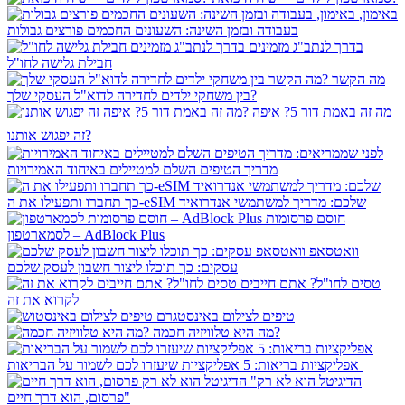
באימון,
בעבודה ובזמן השינה: השעונים החכמים פורצים גבולות
בדרך לנתב"ג מזמינים
חבילת גלישה לחו"ל
מה הקשר
בין משחקי ילדים לחדירה לדוא"ל העסקי שלך?
מה זה באמת דור 5? איפה
זה יפגוש אותנו?
לפני שממריאים:
מדריך הטיפים השלם למטיילים באיחוד האמירויות
כך תחברו ותפעילו את ה-eSIM שלכם: מדריך למשתמשי אנדרואיד
חוסם פרסומות
לסמארטפון – AdBlock Plus
וואטסאפ
עסקים: כך תוכלו ליצור חשבון לעסק שלכם
טסים לחו"ל? אתם חייבים
לקרוא את זה
טיפים לצילום באינסטגרם
מה היא טלוויזיה חכמה?
אפליקציות בריאות: 5 אפליקציות שיעזרו לכם לשמור על הבריאות
"הדיגיטל הוא לא רק
פרסום, הוא דרך חיים"