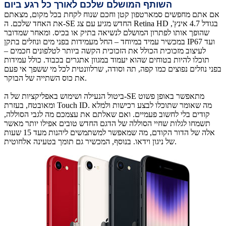
השותף המושלם שלכם לאורך כל רגע ביום
אם אתם מחפשים סמארטפון קטן וחכם שנוח לקחת בכל מקום, מצאתם
את האחד שלכם. ה-SE החדש מגיע עם צג Retina HD בגודל 4.7 אינץ',
שהופך אותו לפתרון המושלם לנשיאה בתיק או בכיס. ומאחר שמדובר
במכשיר עמיד במיוחד – החל מעמידות בפני מים ונוזלים בתקן IP67 ועד
לעיצוב מזכוכית הכולל את הזכוכית הקשה ביותר לטלפונים חכמים –
תוכלו להיות בטוחים שהוא יעמוד במגוון אתגרים בכבוד. כולל עמידות
בפני נוזלים נפוצים כמו קפה, תה וסודה, שרלוונטית לכל מי ששפך אי פעם
את כוס השתייה של הבוקר.
ביטול הנעילה ושימוש באפליקציות של ה-SE מתאפשר באופן פשוט
ומאובטח, בעזרת Touch ID. מה שאומר שתוכלו לבצע רכישות ולמלא
קודים בלי לחשוב פעמיים. ואם שאלתם את עצמכם מה לגבי הסוללה,
תשמחו לגלות שחיי הסוללה של הדגם החדש טובים אפילו יותר מאשר
אלה של הדור הקודם, מה שמאפשר למשתמשים ליהנות מעד 15 שעות
של ניגון וידאו. בנוסף, המכשיר גם תומך בטעינה אלחוטית.