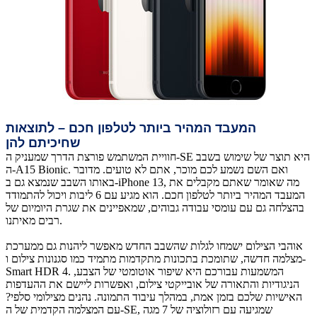
המעבד המהיר ביותר לטלפון חכם – לתוצאות
שחיכיתם להן
חוויית המשתמש פורצת הדרך שמעניק ה-SE היא תוצר של שימוש בשבב
ה-A15 Bionic. ואם השם נשמע לכם מוכר, אתם לא טועים. מדובר
באותו השבב שנמצא גם ב-iPhone 13, מה שאומר שאתם מקבלים את
המעבד המהיר ביותר לטלפון חכם. הוא מגיע עם 6 ליבות ויכול להתמודד
בהצלחה גם עם עומסי עבודה גבוהים, שמאפיינים את שגרת היומיום של
רבים מאיתנו.
אוהבי הצילום ישמחו לגלות שהשבב החדש מאפשר ליהנות גם ממערכת
מצלמה חדשה, שתומכת בתכונות מתקדמות מתמיד כמו סגנונות צילום ו-
Smart HDR 4. המשמעות עבורכם היא שיפור אוטומטי של הצבע,
הניגודיות והתאורה של אובייקטי צילום, ואפשרות ליישם את ההעדפות
האישיות שלכם בזמן אמת, במהלך עיבוד התמונה. נהנים מצילומי סלפי?
עם המצלמה הקדמית של ה-SE, שמגיעה עם רזולוציה של 7 מגה