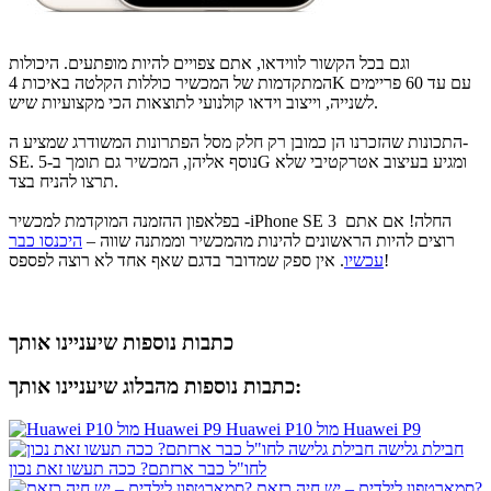
וגם בכל הקשור לווידאו, אתם צפויים להיות מופתעים. היכולות
המתקדמות של המכשיר כוללות הקלטה באיכות 4K עם עד 60 פריימים
לשנייה, וייצוב וידאו קולנועי לתוצאות הכי מקצועיות שיש.
התכונות שהזכרנו הן כמובן רק חלק מסל הפתרונות המשודרג שמציע ה-
SE. נוסף אליהן, המכשיר גם תומך ב-5G ומגיע בעיצוב אטרקטיבי שלא
תרצו להניח בצד.
בפלאפון ההזמנה המוקדמת למכשיר -iPhone SE 3 החלה! אם אתם
רוצים להיות הראשונים להינות מהמכשיר וממתנה שווה –
היכנסו כבר
. אין ספק שמדובר בדגם שאף אחד לא רוצה לפספס!
עכשיו
כתבות נוספות שיעניינו אותך
כתבות נוספות מהבלוג שיעניינו אותך:
Huawei P10 מול Huawei P9
חבילת גלישה
לחו"ל כבר ארזתם? ככה תעשו זאת נכון
סמארטפון לילדים – יש חיה כזאת?