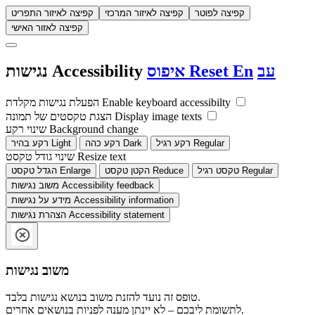
קפיצה לפוטר
קפיצה לאיזור המרכזי
קפיצה לאיזור התפריט
קפיצה לאזור האישי
עב
En
Reset
איפוס
Accessibility
נגישות
Enable keyboard accessibilty
הפעלת נגישות מקלדת
Display image texts
הצגת טקסטים של תמונה
Background change
שינוי רקע
Regular
רקע רגיל
Dark
רקע כהה
Light
רקע בהיר
Resize text
שינוי גודל טקסט
Regular
טקסט רגיל
Reduce
הקטן טקסט
Enlarge
הגדל טקסט
Accessibility feedback
משוב נגישות
Accessibility information
מידע על נגישות
Accessibility statement
הצהרת נגישות
משוב נגישות
טופס זה נועד להזנת משוב בנושא נגישות בלבד.
לתשומת ליבכם – לא יינתן מענה לפניות בנושאים אחרים.