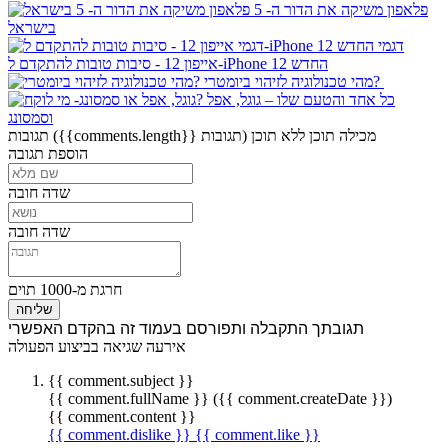
פלאפון משיקה את הדור ה- 5
בישראל
דגמי
אייפון 12 - סיבות טובות להתקדם ל-iPhone 12 החדש
מהי טכנולוגיה לזיהוי ביומטרי?
כל אחד והטעם שלו – גוגל, אפל
וסמסונג
מכילה תוכן
ללא תוכן
({{comments.length}} תגובות)
תגובות
הוספת תגובה
שדה חובה
שדה חובה
חרגת מ-1000 תוים
שליחה
תגובתך התקבלה ותפורסם בעמוד זה בהקדם האפשרי
אירעה שגיאה בביצוע הפעולה
{{ comment.subject }}
{{ comment.fullName }} ({{ comment.createDate }})
{{ comment.content }}
{{ comment.dislike }}
{{ comment.like }}