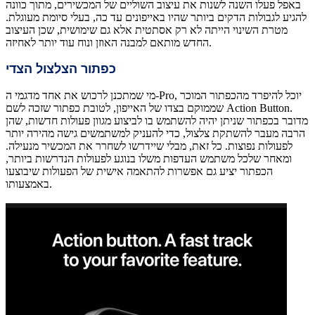
באפל פעלו השנה לשנות את עיצוב השוליים של המכשירים, מתוך כוונה
להגיע לגבולות הדקים ביותר שהיו באייפונים עד כה, בעלי סיומת מעוגלת.
מטרת השינוי הייתה לא רק אסתטית אלא גם שימושית, שכן העיצוב
החדש מותאם למבנה האוזן ונוח עוד יותר לאחיזה.
כפתור הצלצול הצדי
מי שמתכנן לרכוש את אחד מדגמי ה-Pro, יוכל להיפרד מהכפתור המוכר
שממוקם בצדו של האייפון, לטובת כפתור שזכה לשם Action Button.
מדובר בכפתור שניתן יהיה להשתמש בו לביצוע מגוון פעולות חדשות, שהן
הרבה מעבר להשתקת צלצול, כדי להעניק למשתמשים גישה מהירה יותר
לפעולות נפוצות. כל זאת, מבלי שיידרשו לשחרר את המכשיר מנעילה.
ומאחר שלכל משתמש העדפות משלו בנוגע לפעולות הנדרשות ביותר,
הכפתור יציע גם אפשרות להתאמה אישית של הפעולות שיבוצעו
באמצעותו.