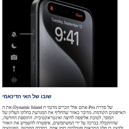
שובו של האי הדינאמי
את ה-Dynamic Island אתם אולי זוכרים מדגמי ה-Pro של סדרת
האייפונים הקודמת. מדובר באזור שהחליף את המגרעת בחלקו העליון של
המסך, לטובת אליפסה לחיצה ואינטראקטיבית. התוספת החדשה,
שהתקבלה בברכה על ידי המשתמשים, איפשרה להשמיש את האזור
ולהציג בו חלון התראות ופעילויות בזמן אמת. בסדרה החדשה, הפונקציה