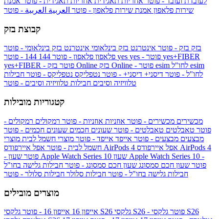
לעובדת ועובד - פוטר
אחריות תאגידית
אחריות תאגידית - פוטר
אמנת
שירות פלאפון
אמנת שירות פלאפון - פוטר
العربية
العربية - פוטר
קבוצת בזק
בזק
בזק - פוטר
אינטרנט בזק בינלאומי
אינטרנט בזק בינלאומי - פוטר
yes+FIBER
yes - פוטר
yes
144 - פוטר
פלאפון
פלאפון - פוטר
144
esim
esim לחו"ל
בזק Online - פוטר
בזק Online
yes+FIBER - פוטר
לחו"ל - פוטר
דיסני+
דיסני+ - פוטר
נטפליקס
נטפליקס - פוטר
חבילות
טלוויזיה וסיבים
חבילות טלוויזיה וסיבים - פוטר
קטגוריות מובילות
מכשירים
מכשירים - פוטר
אוזניות
אוזניות - פוטר
רמקולים
רמקולים -
פוטר
טאבלטים
טאבלטים - פוטר
שעונים חכמים
שעונים חכמים - פוטר
מבצעים
מבצעים - פוטר
אייפד
אייפד - פוטר
מוצרי חשמל לבית
מוצרי
אפל איירפודס AirPods 4
אפל איירפודס AirPods 4
חשמל לבית - פוטר
שעון Apple Watch Series 10 -
שעון Apple Watch Series 10
- פוטר
פוטר
שעון חכם סמסונג
שעון חכם סמסונג - פוטר
חבילות גלישה בחו"ל
חבילות גלישה בחו"ל - פוטר
חבילות סלולר
חבילות סלולר - פוטר
מוצרים מובילים
גלקסי S26 - פוטר
גלקסי S26
גלקסי S26
אייפון 16
אייפון 16 - פוטר