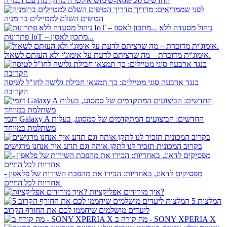
שימוש אולטרה מתקדמת עם דגמי ה-Note 20 החדשים
לפני שממריאים: מדריך
הטיפים השלם למטיילים ברומניה
ניהול מסעדה ללא
פתרונות IoT – מתכון לאסון...
אימוג'ית מדוברת – מה שרציתם לדעת על אימוג'י ולא העזתם לשאול.
כנגד ארבעה סוגי מטיילים: כך תמצאו חבילת גלישה לחו"ל לטיסה
הקרובה
דגמי Galaxy A החדשים: הביצועים המתקדמים של סמסונג, בעלות
משתלמת במיוחד
בקרוב המכונית תזכיר לנו לתקן אותה וגם תדע איך אנחנו מרגישים
מפסיקים לדאוג, באחריות: הכירו את מהפכת השירות של פלאפון -
אחריות לכל החיים
איך מורידים אפליקציות?
5 המלצות
ליעדים מושלמים שיחממו לכם את החורף הקרוב
מה קורה ב - SONY XPERIA X