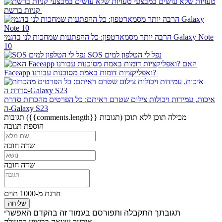
טעויות שלא עושים במבצעי
קניות ברשת
הרבה יותר מסמארטפון: כל ההפתעות שמחכות לנו בדגמי Galaxy Note
10
SOS נפל לי הטלפון למים
האם
Faceapp ואפליקציות דומות באמת מסוכנות עבורנו?
איכות, עמידות ויכולות צילום שטרם ראיתם: כל הפרטים מהכרזת סדרת
ה-Galaxy S23
מכילה תוכן
ללא תוכן
({{comments.length}} תגובות)
תגובות
הוספת תגובה
שדה חובה
שדה חובה
חרגת מ-1000 תוים
שליחה
תגובתך התקבלה ותפורסם בעמוד זה בהקדם האפשרי
אירעה שגיאה בביצוע הפעולה