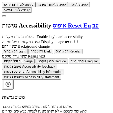
קפיצה לפוטר
קפיצה לאיזור המרכזי
קפיצה לאיזור התפריט
קפיצה לאזור האישי
עב
En
Reset
איפוס
Accessibility
נגישות
Enable keyboard accessibilty
הפעלת נגישות מקלדת
Display image texts
הצגת טקסטים של תמונה
Background change
שינוי רקע
Regular
רקע רגיל
Dark
רקע כהה
Light
רקע בהיר
Resize text
שינוי גודל טקסט
Regular
טקסט רגיל
Reduce
הקטן טקסט
Enlarge
הגדל טקסט
Accessibility feedback
משוב נגישות
Accessibility information
מידע על נגישות
Accessibility statement
הצהרת נגישות
משוב נגישות
טופס זה נועד להזנת משוב בנושא נגישות בלבד.
לתשומת ליבכם – לא יינתן מענה לפניות בנושאים אחרים.