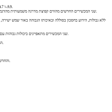
הענקית הקוריאנית הצטיינה השנה בדגמים החדשים שלה ובראשם סדרת ה-A. השבוע הושקו בישראל שני מכשירים חדשים בסדרה המדוברת שלה - A7 ו-A9.
שני המכשירים החדשים מהווים קפיצת מדרגה משמעותית מהדגמים הקודמים עם שדרוגים מפתיעים ועיצוב חדש, המתאפיין בקצוות מעוגלים לאחיזה נוחה יותר מתמיד ו-3 צבעים אופנתיים לבחירה (כחול, וורוד ושחור).
שני המכשירים מתאפיינים ביכולות גבוהות עם אפשרות לריבוי משימות מהיר בהיקפים שלא הכרנו בעבר - ניתן להפעיל שני יישומים על מסך מפוצל או לצמד שני יישומים ולהפעילם באופן ישיר ומהיר.
ל-A7 ול-A9 מערכת ההפעלה אנדרואיד 8 אוראו והם תומכים בטכנולוגיית Dolby Atmos המאפשרת האזנה בשלושה ממדים באוזניות חוטיות ואלחוטיות.
.
והחדשות הטובות 