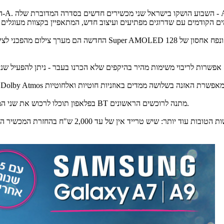
בפלאפון תוכלו לרכוש את שני המכשירים במחירי השקה משתלמים עם 5 שנות אחריות על המכשיר ורמקול BT מתנה לרוכשים הראשונים.
עוד יותר: שיש טרייד אין של עד 2,000 ש"ח בהחזרת המכשיר הישן (מהדגמים המשתתפים במבצע) ומשלוח חינם עד הבית