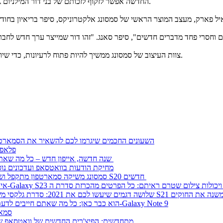
את העיצוב הדק, החדשני ונטול הגבולות של המכשירים החדשים מסדרת A החדשה אפשר לזקוף לזכותם של בני דור המילניום.
"צוות העיצוב של סמסונג ממשיך להיות פתוח לרעיונות, כדי שיוכל ליצור מכשירים שמתאימים לאורח החיים של המשתמשים", הוא סיכם.
השעונים החכמים שיגרמו לכם להשאיר את הסמארטפ
פלאפון 
שנה חדשה, אייפון חדש – כל מה שאתם צריכים לדעת
מחיקת הודעות בוואטסאפ ועדכונים נו
סמסונג משיקה סמארטפון מתקפל ושלושה דגמי S20 חדשים
ושה דגמים שיעשו לכם את 2021: סדרת גלקסי S21 משנה את החוקים
הוא כבר כאן: כל מה שאתם חייבים לדעת על ה-Galaxy Note 9
סמאר
מתחדשים: הפיצ'רים החדשים של וואטסאפ ש