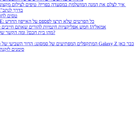
איך לצלם את המנה המושלמת במסעדה בפריז? טיפים לצילום מקצועי
בדרך לנתב"ג 
טסים לחו
iPhone SE: כל הפרטים שלא תרצו לפספס על האייפון החדש
אמאל'ה! חמש אפליקציות חינמיות להורים שאתם חייבים ל
מהו בית חכם? ומה הקשר שלו לסמארטפון שלכם?
המתקפלים המפתיעים של סמסונג: הדור השביעי של Galaxy Z כבר כאן
סימנים לזקנ