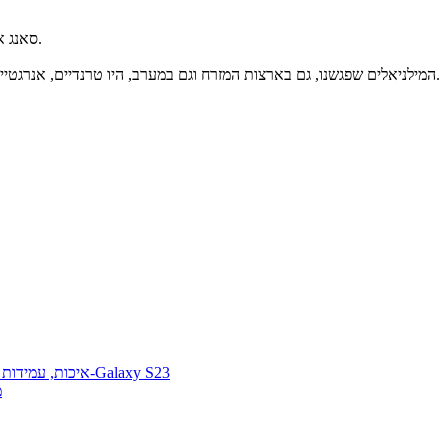
סאנג איל פארק, מעצב המוצר הראשי של סמסונג אלקטרוניקס, סיפר בריאיון בחודש שעבר כי עיצוב המכשירים נעשה בהשראת ובסיוע צעירים בגילאי 20-30.
"המילניאלים שפגשנו, גם בארצות המזרח וגם במערב, היו טרנדיים, אנרגטיים וחסרי פחד מדברים חדשים", סיפר סאנג. "זהו דור שמייצר ערך חדש לחברה, הם אוהבים להנהיג דרכים חדשות ולא ללכת בנתיבים שסללו קודמיהם.
איכות, עמידות ויכולות צילום שטרם ראיתם: כל הפרטים מהכרזת סדרת ה-Galaxy S23
של