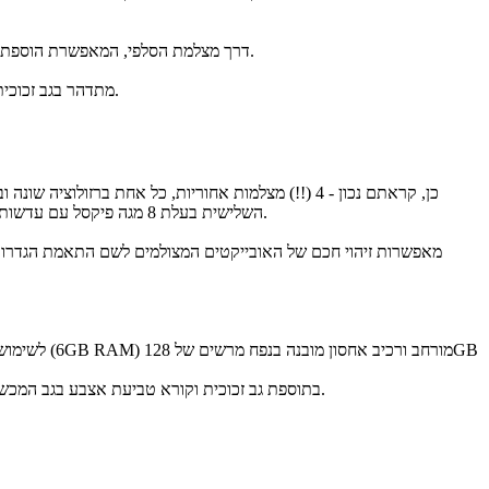
בנוסף, מצלמה קדמית בעלת 24 מגה פיקסל ולצידה ניתן למצוא מבזק (פלאש) LED להארת התמונות ותמיכה בפונקציית ה-AR Emoji דרך מצלמת הסלפי, המאפשרת הוספת פילטרים נוספים.
גם בעיצוב סמסונג לא חסכו - הגלקסי A7 מתדהר בגב זכוכית ועל המסגרת המתכתית שלו נמצא קורא טביעות אצבע ביומטרי, המספק הגנה מקסימאלית על התוכן האישי.
פיקסל עם זום אופטי X2, השלישית בעלת 8 מגה פיקסל עם עדשות עומק המאפשרות ליצור באופן ידני מיקוד חי ומצלמה רביעית בעלת 5 מגה פיקסל המספקת זווית צילום רחבה של 120 מעלות.
וזה לא הסוף. ה-A9 משלב מסך ענק של 6.3 אינץ' ברזולוציית +Full HD, סוללה עוצמתית במיוחד של 3800mAh לשימוש ממושך ולטעינה מהירה, זיכרון פעולה (6GB RAM) מורחב ורכיב אחסון מובנה בנפח מרשים של 128GB
מבחינת העיצוב, ה-A9 משלב את עיצוב הפרימיום אותו ראינו בדגמים הקודמים בסדרת ה-Galaxy A בתוספת גב זכוכית וקורא טביעת אצבע בגב המכשיר וזיהוי פנים להגנה מקסימאלית על התוכן האישי.