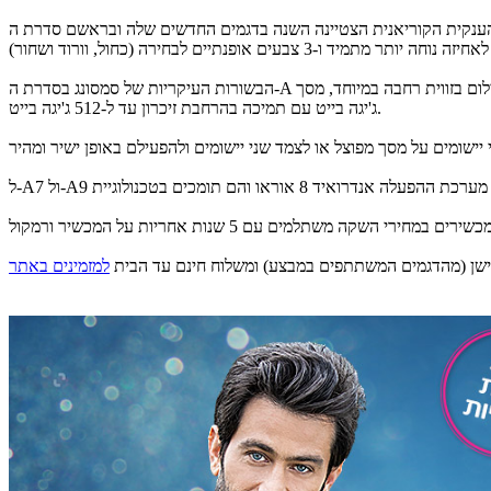
הבשורות העיקריות של סמסונג בסדרת ה-A החדשה הם מערך צילום מהפכני לצילום בזווית רחבה במיוחד, מסך Super AMOLED ללא גבולות, הידוע בחסכון בסוללה ובאיכותו הגבוהה באור שמש ישירה, ונפח אחסון של 128
ג'יגה בייט עם תמיכה בהרחבת זיכרון עד ל-512 ג'יגה בייט.
למזמינים באתר