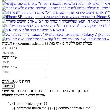
מזמינים חבילת גלישה לחו"ל
"ל? אתם חייבים לקרוא את זה
הוריד
שמעתם כבר על VR ו-AR?
ה – הסמארטפון עשה את שלו
מכילה תוכן
ללא תוכן
({{comments.length}} תגובות)
תגובות
הוספת תגובה
שדה חובה
שדה חובה
חרגת מ-1000 תוים
שליחה
תגובתך התקבלה ותפורסם בעמוד זה בהקדם האפשרי
אירעה שגיאה בביצוע הפעולה
{{ comment.subject }}
{{ comment.fullName }} ({{ comment.createDate }})