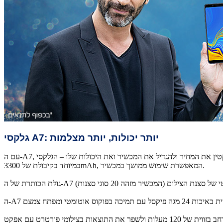
יותר יכולות, יותר מצלמות
A7:
גלקסי
עם ה-A7, סמסונג מוכיחה שאפשר להקטין את המחיר ולהגדיל את המכשיר ואת היכולות שלו – הגלקסי A7 הוא בעל מסך 6 אינץ' Super AMOLED ברזולוציית +Full HD, בפריסה של 1080×2220 פיקסלים וסוללה עוצמתית
במיוחד בקיבולת של 3300mAh, המאפשרת שימוש ממושך במכשיר.
המצלמה השנייה באיכות 8 מגה פיקסל עם עדשת עומק המאפשרת ליצור באופן ידני מיקוד חי. המצלמה השלישית באיכות 5 מגה פיקסל נועדה לצילום רחב בזווית של 120 מעלות ולשפר את התוצאות בצילומי פורטרט עם אפקט