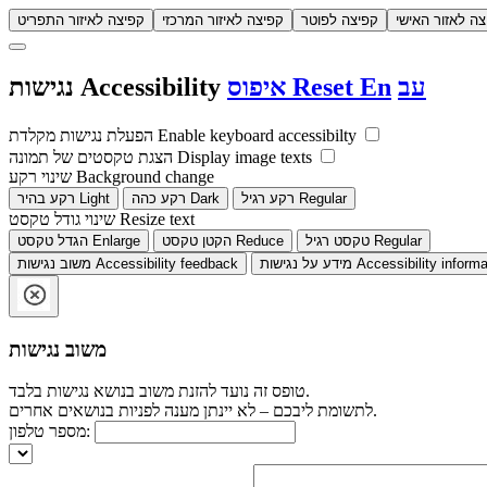
צה לאזור האישי
קפיצה לפוטר
קפיצה לאיזור המרכזי
קפיצה לאיזור התפריט
עב
En
Reset
איפוס
Accessibility
נגישות
Enable keyboard accessibilty
הפעלת נגישות מקלדת
Display image texts
הצגת טקסטים של תמונה
Background change
שינוי רקע
Regular
רקע רגיל
Dark
רקע כהה
Light
רקע בהיר
Resize text
שינוי גודל טקסט
Regular
טקסט רגיל
Reduce
הקטן טקסט
Enlarge
הגדל טקסט
Accessibility informa
מידע על נגישות
Accessibility feedback
משוב נגישות
משוב נגישות
טופס זה נועד להזנת משוב בנושא נגישות בלבד.
לתשומת ליבכם – לא יינתן מענה לפניות בנושאים אחרים.
מספר טלפון: