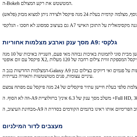
ה-Bokeh המטשטש את רקע המצולם.
גלקסי
A9:
מסך ענק וארבע מצלמות אחוריות
כן, קראתם נכון - 4 (!!) מצלמות אחוריות, כל אחת ברזולוציה שונה ובעלת תפקיד משלה. המצלמה הראשית באיכות של 24 מגה פיקסל כוללת חיישן מבית סוני לתמונות באיכות גבוהה מאי פעם, השנייה באיכות של 10 מגה
המצלמות החדשות בגב ה-Galaxy A9 מאפשרות זיהוי חכם של האובייקטים המצולמים לשם התאמת הגדרות הצילום אליהם וליצירת התמונה הטובה ביותר. המצלמות החדשניות מתריעות על פגמים ואי דיוקים בצילום כגון
עיניים עצומות, פנים מטושטשות ותאורה בעייתית.
מעצבים לדור המילניום