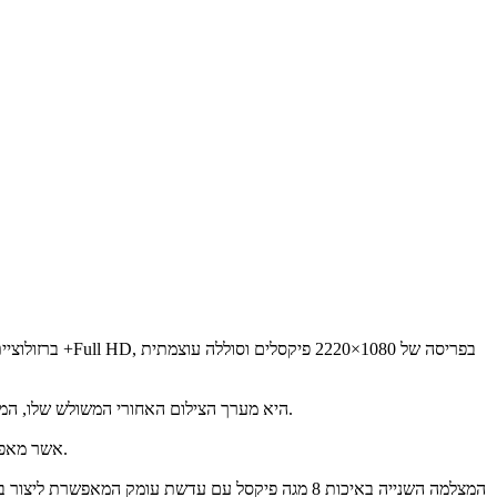
גולת הכותרת של ה-A7 היא מערך הצילום האחורי המשולש שלו, המאפשר צילום בזווית רחבה במיוחד ובצבעוניות עשירה באמצעות זיהוי אוטומטי של סצנת הצילום (המכשיר מזהה 20 סוגי סצנות).
ה-A7 כולל מצלמה ראשית באיכות 24 מגה פיקסל עם תמיכה בפוקוס אוטומטי ומפתח צמצם f/1.7, אשר מאפשר כניסת אור נוספת בצילום בתנאי תאורה נמוכים.