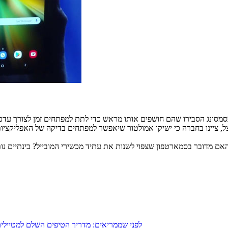
מנם צפוי לצאת למכירה בתחילת הרבעון השני שך 2019, אך בסמסונג הסבירו שהם חושפים אותו מראש כדי 
לפני שממריאים: מדריך הטיפים השלם למטיילים