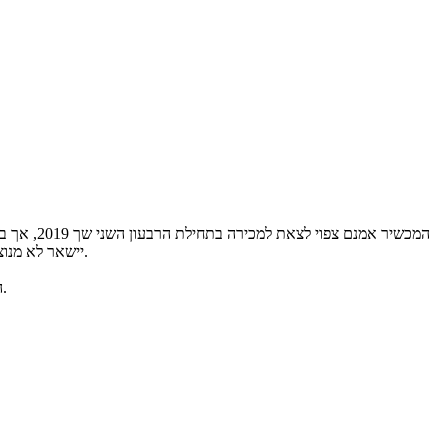
המכשיר א
יישאר לא מנוצל, ציינו בחברה כי ישיקו אמולטור שיאפשר למפתחים בדיקה של האפליקציות טרם השקתן, ובנוסף יעבדו בשיתוף פעולה עם גוגל ועם מפתחי אנדרואיד.
האם מדובר בסמארטפון שצפוי לשנות את עתיד מכשירי המובייל? בינתיים נותר לנו בעיקר לחכות בציפייה, אבל אין ספק שצפויה השקה מעניינת במיוחד.