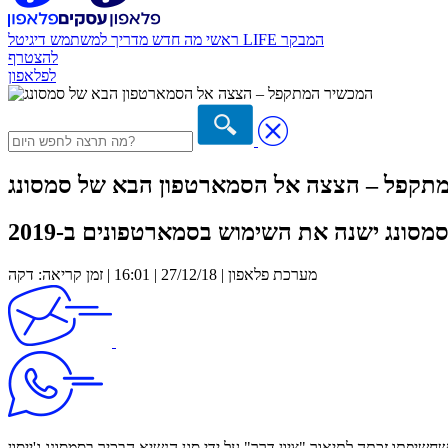
המבקר
דיגיטל LIFE
ראשי
מה חדש
מדריך למשתמש
להצטרף
לפלאפון
תקפל – הצצה אל הסמארטפון הבא של סמסונג
מערכת פלאפון | 27/12/18 | 16:01 | זמן קריאה: דקה
תו זכתה לתיאור "ציון דרך" על ידי סגן הנשיא הבכיר בסמסונג ג'ייסון