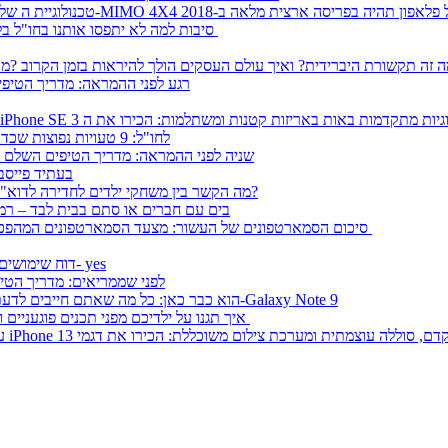
לוגיית ה-MIMO 4X4 של פלאפון תהיה בפריסה ארצית מלאה ב-2018
8 סיבות למה לא יתפסו אותנו בחו"ל בלי חבילת גלישה
רגע לפני ההמראה: מדריך הטיפי
eSIM לחו"ל: 9 טעויות נפוצות שכדאי להימנע מהן
שניה לפני ההמראה: מדריך הטיפים השלם למ
בעתיד פייסב
מה הקשר בין משחקי ילדים לחדירה לדוא"ל העסקי שלך?
בים עם חברים או סתם בבית לבד – רמק
סיכום הסמארטפונים של העשור: מצעד הסמארטפונים המהפכניים
דוח שימושים של פלאפון, בזק נילאומי ו- yes
לפני שממריאים: מדריך הטי
הוא כבר כאן: כל מה שאתם חייבים לדעת על ה-Galaxy Note 9
איך תגנו על ילדיכם מפני תכנים פוגעניים והסכנות ברשת