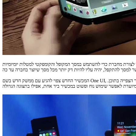
 לצורת מחברת כדי להשתמש במסך המקופל והקומפקטי למטלות יומיומיות
המכשיר החדש צפוי להגיע עם ממשק חדש בשם One UI, שמטרתו לשמור על עיצוב ידידותי תוך חלוקת המסך לשני אזורים מרכזיים: חלק תחתון שמרכז את אזור בקרי השימוש הלחיצים וחלק עליון שיהפוך לאזור הצפייה בתוכן.