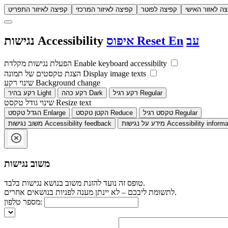
צה לאזור האישי
קפיצה לפוטר
קפיצה לאיזור המרכזי
קפיצה לאיזור התפריט
עב
En
Reset
איפוס
Accessibility
נגישות
Enable keyboard accessibilty
הפעלת נגישות מקלדת
Display image texts
הצגת טקסטים של תמונה
Background change
שינוי רקע
Regular
רקע רגיל
Dark
רקע כהה
Light
רקע בהיר
Resize text
שינוי גודל טקסט
Regular
טקסט רגיל
Reduce
הקטן טקסט
Enlarge
הגדל טקסט
Accessibility informa
מידע על נגישות
Accessibility feedback
משוב נגישות
משוב נגישות
טופס זה נועד להזנת משוב בנושא נגישות בלבד.
לתשומת ליבכם – לא יינתן מענה לפניות בנושאים אחרים.
מספר טלפון: