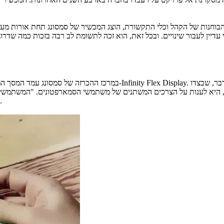
בוחנות של הקהל וכלי התקשורת, הוצג המכשיר של סמסונג תחת אורות מעומע
במרכז ההכרזה של סמסונג עמד המסך המתקפל והגמיש, הראשון מסוגו לסמארטפ
מכשיר החדש, לפי סמסונג, היא לענות על הצרכים המשתנים של משתמשי הסמארפטונים. 
תצוגה גדולה המאפשרת לעבוד על כמה משימות ולהציג תוכן", ציינו בחברה.