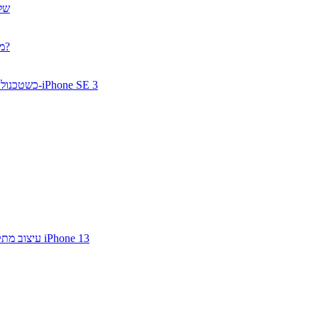
טכנו
מה זה תקשורת היברידית? ואיך עולם העסקים הולך להיראות בזמן הקרוב?
כשטכנולוגיות מתקדמות באות באריזות קטנות ומשתלמות: הכירו את ה-iPhone SE 3
עיצוב מתקדם, סוללה עוצמתית ומערכת צילום משוכללת: הכירו את דגמי iPhone 13