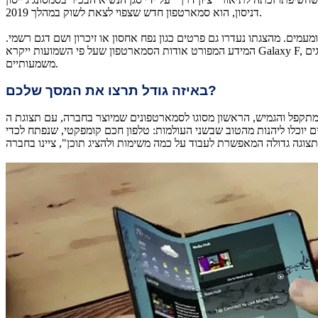
דניסון, הוא סמארטפון חדש שצפוי לצאת לשוק במהלך 2019.
מים. מהצגתו נעדרו גם פרטים כגון נפח אחסון או זיכרון ושם דגם רשמי.
המידע המפורט אודות הסמארטפון שעל פי השמועות ייקרא Galaxy F, נחסך ככל הנראה מאחר שמדובר במכשיר בשלבי פיתוח שצפוי עדיין לעבור שינויים. ובכל זאת, הוא זכה לתשומת לב רבה בזכות כמה שדרוגים
משמעותיים.
באיזה גודל תרצו את המסך שלכם?
ונים שמיוצר בחברה, עם תצוגת ה-Infinity Flex Display. מדובר במכשיר עם מסך מרשים בגודל 7.3 אינץ', שמזכיר טאבלט לכל דבר, שבצדו
"המשתמשים יוכלו ליהנות מהטוב שבשני העולמות: טלפון חכם קומפקטי, שנפתח לכדי