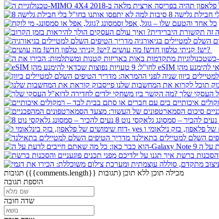
כל אחד והטעם שלו – גוגל, אפל וסמסונג
ם השלם למטיילים בגיאורגיה
יש! קניתי טלפון חדש! מה עושים?
טיילים ביוון
וק תוכל לקרוא את המחשבות שלנו
ולים איכותיים
נעים להכיר – סמסונג גלאקסי נוט 8
פים השלם למטיילים בתאילנד
מכילה תוכן
ללא תוכן
({{comments.length}} תגובות)
תגובות
הוספת תגובה
שדה חובה