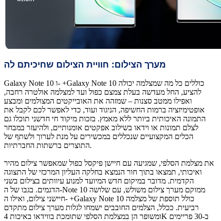
מערך הצילום: חוויית הצילום שחיכיתם לה
Galaxy Note 10 ו- +Galaxy Note 10 כוללים כל מה שמצלמה יכולה
להציע, החל מעדשה בעלת צמצם כפול ועד למצלמה אולטרה רחבה,
ואפילו ממטב סצנות – שמזהה את האובייקטים המצולמים ומבצע
אופטימיזציה ברמות החשיפה, הניגוד ועוד, כדי לאפשר לכם לקבל את
התמונה האיכותית ביותר ללא מאמץ. בזכות מיקוד חי חדשני תוכלו גם
לצלם תמונות או וידאו בשילוב אפקטים אומנותיים, ולהיעזר במבחר
הכלים המקצועיים שנכללים במכשירים על מנת לערוך ולשתף של
התוצרים ברשתות החברתיות.
את מצלמת הסלפי, שמגיעה עם חיישן פיקסל כפול שמאפשר צילום מהיר
ואיכותי, תמצאו בתוך חור הנמצא בחלקה העליון המרכזי של התצוגה
הקדמית. מדובר במיקום חדש המיועד למנוע עיוותים בצילום בשני
הדגמים. בגבו של ה-Note 10 ממוקם מערך צילום משולש, עם שלושה
חיישני צילום, ואילו ה- +Galaxy Note 10 כולל תוספת של מצלמה
רביעית. ככלל, הצלמים החובבים ישמחו לגלות מערך צילום מתקדם
ומשופר הן במצלמת הסלפי שתומכת בווידאו באיכות 4K ב-30 פריימים