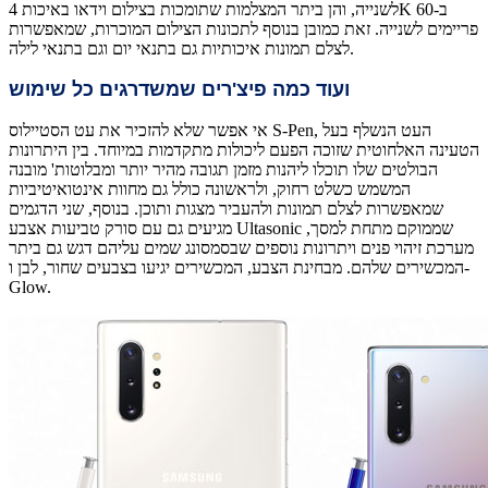
לשנייה, והן ביתר המצלמות שתומכות בצילום וידאו באיכות 4K ב-60
פריימים לשנייה. זאת כמובן בנוסף לתכונות הצילום המוכרות, שמאפשרות
לצלם תמונות איכותיות גם בתנאי יום וגם בתנאי לילה.
ועוד כמה פיצ'רים שמשדרגים כל שימוש
אי אפשר שלא להזכיר את עט הסטיילוס S-Pen, העט הנשלף בעל
הטעינה האלחוטית שזוכה הפעם ליכולות מתקדמות במיוחד. בין היתרונות
הבולטים שלו תוכלו ליהנות מזמן תגובה מהיר יותר ומבלוטות' מובנה
המשמש כשלט רחוק, ולראשונה כולל גם מחוות אינטואיטיביות
שמאפשרות לצלם תמונות ולהעביר מצגות ותוכן. בנוסף, שני הדגמים
מגיעים גם עם סורק טביעות אצבע Ultasonic שממוקם מתחת למסך,
מערכת זיהוי פנים ויתרונות נוספים שבסמסונג שמים עליהם דגש גם ביתר
המכשירים שלהם. מבחינת הצבע, המכשירים יגיעו בצבעים שחור, לבן ו-
Glow.