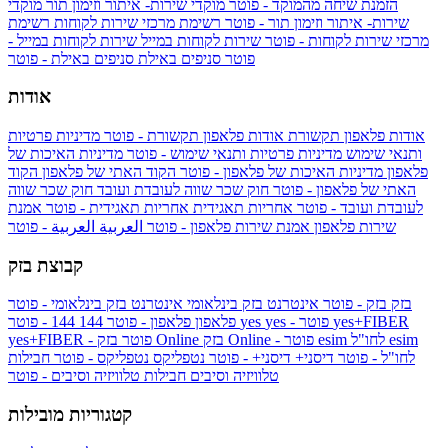
הזמנת שיחה מהמוקד - פוטר
מוקדי שירות- איתור וזימון תור
מוקדי
שירות- איתור וזימון תור - פוטר
רשימת מרכזי שירות לקוחות
רשימת
מרכזי שירות לקוחות - פוטר
שירות לקוחות במייל
שירות לקוחות במייל -
פוטר
סניפים באילת
סניפים באילת - פוטר
אודות
אודות פלאפון תקשורת
אודות פלאפון תקשורת - פוטר
מדיניות פרטיות
ותנאי שימוש
מדיניות פרטיות ותנאי שימוש - פוטר
מדיניות האיכות של
פלאפון
מדיניות האיכות של פלאפון - פוטר
הקוד האתי של פלאפון
הקוד
האתי של פלאפון - פוטר
חוק שכר שווה לעובדת ועובד
חוק שכר שווה
לעובדת ועובד - פוטר
אחריות תאגידית
אחריות תאגידית - פוטר
אמנת
שירות פלאפון
אמנת שירות פלאפון - פוטר
العربية
العربية - פוטר
קבוצת בזק
בזק
בזק - פוטר
אינטרנט בזק בינלאומי
אינטרנט בזק בינלאומי - פוטר
yes+FIBER
yes - פוטר
yes
144 - פוטר
פלאפון
פלאפון - פוטר
144
esim
esim לחו"ל
בזק Online - פוטר
בזק Online
yes+FIBER - פוטר
לחו"ל - פוטר
דיסני+
דיסני+ - פוטר
נטפליקס
נטפליקס - פוטר
חבילות
טלוויזיה וסיבים
חבילות טלוויזיה וסיבים - פוטר
קטגוריות מובילות