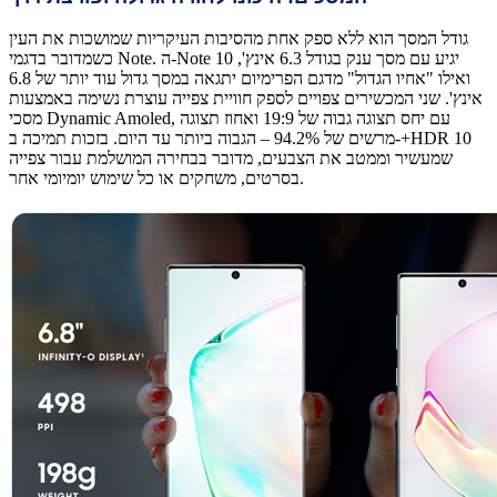
גודל המסך הוא ללא ספק אחת מהסיבות העיקריות שמושכות את העין
כשמדובר בדגמי Note. ה-Note 10 יגיע עם מסך ענק בגודל 6.3 אינץ',
ואילו "אחיו הגדול" מדגם הפרימיום יתגאה במסך גדול עוד יותר של 6.8
אינץ'. שני המכשירים צפויים לספק חוויית צפייה עוצרת נשימה באמצעות
מסכי Dynamic Amoled, עם יחס תצוגה גבוה של 19:9 ואחוז תצוגה
מרשים של 94.2% – הגבוה ביותר עד היום. בזכות תמיכה ב-+HDR 10
שמעשיר וממטב את הצבעים, מדובר בבחירה המושלמת עבור צפייה
בסרטים, משחקים או כל שימוש יומיומי אחר.