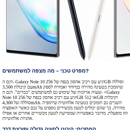
מפרט טכני – מה מצפה למשתמשים?
דגם ה- Galaxy Note 10 יגיע עם רכיב אחסון בנפח של 256GB וסוללה
עם קיבולת 3,500mAh שתומכת בטעינה מהירה במיוחד ואמורה לספק
שעות ארוכות של שימוש גם למשתמשים "כבדים". דגם ה- +Galaxy
Note 10 יגיע עם רכיב אחסון בנפח של 256GB או 512GB וקיבלות
סוללה של 4,300mAh. השניים גם תומכים בטעינה אלחוטית שיתופית
מהירה, כך שהם יכולים לטעון מכשירים נוספים על גבם כאשר האופציה
הזו מופעלת. מדובר באפשרות שמסייעת לטעון מכשירים אחרים או אפילו
אוזניות אלחוטיות.
המסכים: היכונו לחוויה גדולה ופורצת דרך