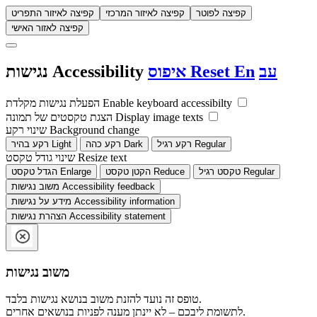
קפיצה לפוטר
קפיצה לאיזור המרכזי
קפיצה לאיזור התפריט
קפיצה לאזור האישי
עב
En
Reset
איפוס
Accessibility
נגישות
Enable keyboard accessibilty
הפעלת נגישות מקלדת
Display image texts
הצגת טקסטים של תמונה
Background change
שינוי רקע
Regular
רקע רגיל
Dark
רקע כהה
Light
רקע בהיר
Resize text
שינוי גודל טקסט
Regular
טקסט רגיל
Reduce
הקטן טקסט
Enlarge
הגדל טקסט
Accessibility feedback
משוב נגישות
Accessibility information
מידע על נגישות
Accessibility statement
הצהרת נגישות
משוב נגישות
טופס זה נועד להזנת משוב בנושא נגישות בלבד.
לתשומת ליבכם – לא יינתן מענה לפניות בנושאים אחרים.