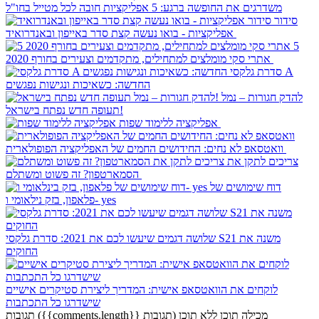
משדרגים את החופשה ברגע: 5 אפליקציות חובה לכל מטייל בחו"ל
סידור
אפליקציות - בואו נעשה קצת סדר באייפון ובאנדרואיד
5
אתרי סקי מומלצים למתחילים, מתקדמים וצעירים בחורף 2020
סדרת גלקסי A
החדשה: כשאיכות ונגישות נפגשים
להדק חגורות – נמל
תעופה חדש נפתח בישראל!
אפליקציה ללימוד שפות
וואטסאפ לא נחים: החידושים החמים של האפליקציה הפופולארית
צריכים לתקן את
הסמארטפון? זה פשוט ומשתלם
דוח שימושים של
פלאפון, בזק נילאומי ו- yes
שלושה דגמים שיעשו לכם את 2021: סדרת גלקסי S21 משנה את
החוקים
לוקחים את הוואטסאפ אישית: המדריך ליצירת סטיקרים אישיים
שישדרגו כל התכתבות
מכילה תוכן
ללא תוכן
({{comments.length}} תגובות)
תגובות