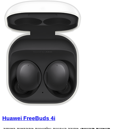
Huawei FreeBuds 4i