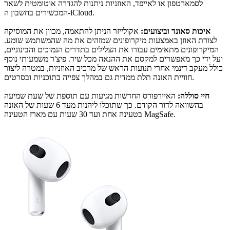
לסמארטפון או לאייפד, האוזניות ניתנות להגדרה אוטומטית לשאר
המכשירים בחשבון ה-iCloud.
איכות סאונד וביצועים:
אקולייזר הניתן להתאמה, מכוון את המוסיקה
לצורת האוזן באמצעות מיקרופונים שמזהים את מה שהמשתמש שומע.
המיקרופונים מתאימים עבורו את הצלילים בתדרים הנמוכים והבינוניים,
ועל ידי כך מאפשרים למקסם את ההנאה מכל שיר. פיצ'ר משמעותי נוסף
כולל מעקב דינמי אחרי תנועות הראש של מרכיב האוזניות, במטרה ליצור
חוויית האזנה תלת ממדית גם במהלך צפייה בתוכניות ובסרטים.
חיי סוללה:
האיירפודס החדשות מגיעות עם תוספת של שעת שמיעה
בהשוואה לדור הקודם. כך שתוכלו ליהנות מעד 6 שעות של האזנה
בטעינה אחת ועד 30 שעות עם מארז הטעינה MagSafe.