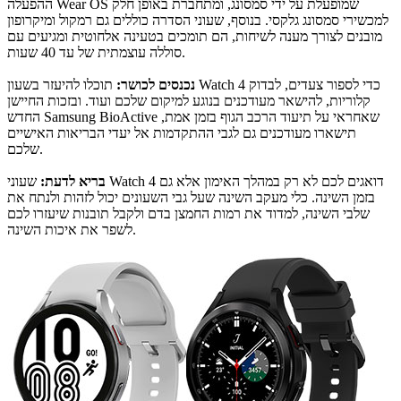
ההפעלה Wear OS שמופעלת על ידי סמסונג, ומתחברת באופן חלק
למכשירי סמסונג גלקסי. בנוסף, שעוני הסדרה כוללים גם רמקול ומיקרופון
מובנים לצורך מענה לשיחות, הם תומכים בטעינה אלחוטית ומגיעים עם
סוללה עוצמתית של עד 40 שעות.
נכנסים לכושר:
תוכלו להיעזר בשעון Watch 4 כדי לספור צעדים, לבדוק
קלוריות, להישאר מעודכנים בנוגע למיקום שלכם ועוד. ובזכות החיישן
החדש Samsung BioActive שאחראי על תיעוד הרכב הגוף בזמן אמת,
תישארו מעודכנים גם לגבי ההתקדמות אל יעדי הבריאות האישיים
שלכם.
בריא לדעת:
שעוני Watch 4 דואגים לכם לא רק במהלך האימון אלא גם
בזמן השינה. כלי מעקב השינה שעל גבי השעונים יכול לזהות ולנתח את
שלבי השינה, למדוד את רמות החמצן בדם ולקבל תובנות שיעזרו לכם
לשפר את איכות השינה.