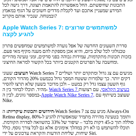
התכונות שחיפשתם. החל מאפשרות להתאמת תצוגה, דרך גישה לכל
המידע שמעניין אתכם ועד לקבלת מדדים חשובים על הגוף במאמץ
ובמנוחה. שנכיר אותם מקרוב?
: למשתמשים שרוצים
Apple Watch Series 7
להגיע לקצה
סדרת השעונים החדשה של אפל נועדה למשתמשים שמחפשים פתרון
טכנולוגי לכל שלב ביום, והיא אכן מספקת להם מענה מקיף מאי פעם.
בזכות תכונות מתקדמות, עמידות גבוהה בפני סדקים, זמני טעינה מהירים
ומחשבה על הפרטים הקטנים ביותר בכל הקשור למראה החיצוני.
העיצוב:
שעוני Watch Series 7 מגיעים עם צג גדול ומתקדם יותר ושוליים
דקים יותר. כך שלמרות ששטח המסך גדול בכמעט 20% מהדור הקודם,
גוף השעון עצמו גדל רק במעט – ולכן מדובר בשעון שלא תרצו להסיר
Watch Series 7 בעיצוב הקלאסי
, עם רצועות
מהיד. תוכלו לבחור בין ה-
שעוצב בשיתוף עם
Apple Watch Nike Series 7,
במספר גוונים, לבין ה-
Nike.
חידושים ותכונות עיקריות:
ה-Watch Series 7 מגיע עם צג Always-On
Retina display, ותומך בטעינה מהירה מתמיד שמאפשרת להגיע ל-80%
סוללה תוך כ-45 דקות בלבד – שיפור של 33% בהשוואה לסדרה הקודמת.
תוכלו להשתמש בו לא רק במהלך אימונים אלא גם לכל צורך נוסף, כולל
שיחות, שליחת הודעות והקראת עדכונים על ידי Siri.