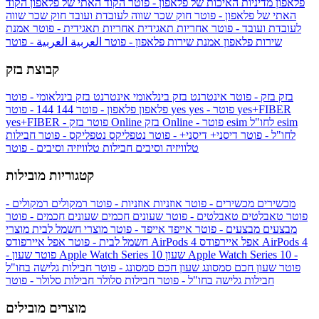
פלאפון
מדיניות האיכות של פלאפון - פוטר
הקוד האתי של פלאפון
הקוד
האתי של פלאפון - פוטר
חוק שכר שווה לעובדת ועובד
חוק שכר שווה
לעובדת ועובד - פוטר
אחריות תאגידית
אחריות תאגידית - פוטר
אמנת
שירות פלאפון
אמנת שירות פלאפון - פוטר
العربية
العربية - פוטר
קבוצת בזק
בזק
בזק - פוטר
אינטרנט בזק בינלאומי
אינטרנט בזק בינלאומי - פוטר
yes+FIBER
yes - פוטר
yes
144 - פוטר
פלאפון
פלאפון - פוטר
144
esim
esim לחו"ל
בזק Online - פוטר
בזק Online
yes+FIBER - פוטר
לחו"ל - פוטר
דיסני+
דיסני+ - פוטר
נטפליקס
נטפליקס - פוטר
חבילות
טלוויזיה וסיבים
חבילות טלוויזיה וסיבים - פוטר
קטגוריות מובילות
מכשירים
מכשירים - פוטר
אוזניות
אוזניות - פוטר
רמקולים
רמקולים -
פוטר
טאבלטים
טאבלטים - פוטר
שעונים חכמים
שעונים חכמים - פוטר
מבצעים
מבצעים - פוטר
אייפד
אייפד - פוטר
מוצרי חשמל לבית
מוצרי
אפל איירפודס AirPods 4
אפל איירפודס AirPods 4
חשמל לבית - פוטר
שעון Apple Watch Series 10 -
שעון Apple Watch Series 10
- פוטר
פוטר
שעון חכם סמסונג
שעון חכם סמסונג - פוטר
חבילות גלישה בחו"ל
חבילות גלישה בחו"ל - פוטר
חבילות סלולר
חבילות סלולר - פוטר
מוצרים מובילים