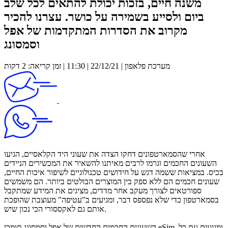
משנה חיים, בזכות יכולת להתאים לכל שלב
ביום ולסייע בשמירה על כושר. עצרנו להכיר
מקרוב את הסדרות המתקדמות של אפל
וסמסונג
מערכת פלאפון | 22/12/21 | 11:30 | זמן קריאה: 2 דקות
אחרי שהסמארטפונים דחקו הצדה את שעוני היד הקלאסיים, הגיעו
השעונים החכמים וגרמו לרבים מאיתנו להשאיר את המכשירים הניידים
בכיס. במציאות ששמה דגש על חידושים טכנולוגיים לשיפור איכות החיים,
שעונים חכמים הם ללא ספק בין המוצרים הבולטים ביותר. הם משמשים
ספורטאים לצורך מעקב אחר מדדים, מציגים את המידע שמתקבל
בסמארטפון כדי שלא נפספס דבר, ומגיעים ב"עטיפה" מעוצבת שהופכת
אותם גם לאקססורי הכי נכון שיש.
השעונים החכמים החדשים של אפל וסמסונג תומכי eSim, ומגיעים עם כל