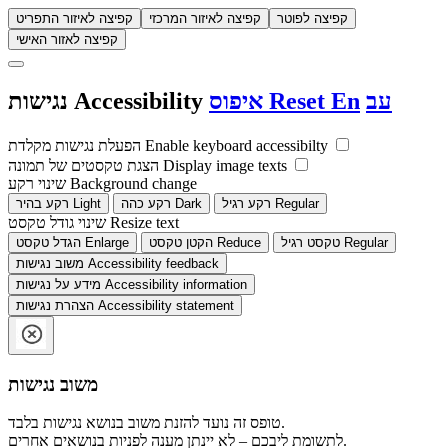
קפיצה לפוטר
קפיצה לאיזור המרכזי
קפיצה לאיזור התפריט
קפיצה לאזור האישי
עב
En
Reset
איפוס
Accessibility
נגישות
Enable keyboard accessibilty
הפעלת נגישות מקלדת
Display image texts
הצגת טקסטים של תמונה
Background change
שינוי רקע
Regular
רקע רגיל
Dark
רקע כהה
Light
רקע בהיר
Resize text
שינוי גודל טקסט
Regular
טקסט רגיל
Reduce
הקטן טקסט
Enlarge
הגדל טקסט
Accessibility feedback
משוב נגישות
Accessibility information
מידע על נגישות
Accessibility statement
הצהרת נגישות
משוב נגישות
טופס זה נועד להזנת משוב בנושא נגישות בלבד.
לתשומת ליבכם – לא יינתן מענה לפניות בנושאים אחרים.