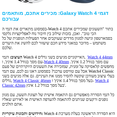
דגמי
Galaxy Watch 4
: מכירים אתכם, מותאמים
עבורכם
בסמסונג מתארים את דגמי ה-Watch 4 בתור "השעונים שמכירים אתכם
הכי טוב". ואכן, בזכות שילוב בין חיבור נוח לאפליקציות גלקסי
בסמארטפון וגישה למגוון מדדים שעוקבים אחר הפעילות הגופנית של כל
משתמש – מדובר במאגר מידע חכם שיעזור לכם להשיג את היעדים
שלכם.
Watch 4 44mm
דגמי Watch 4 האייקוניים מגיעים בשני גדלים,
העיצוב:
עם מסך בגודל 1.2 אינץ'.
Watch 4 40mm
עם מסך בגודל 1.4 אינץ', ו-
מחפשים קלאסיקה על זמנית, שמזכירה את השעונים היוקרתיים של פעם
אבל עם טוויסט עדכני? בסמסונג דאגו גם לכם, עם דגמי Watch4 Classic
בעלי עיצוב מעודכן שקשה להסיר ממנו את העיניים. גם אלה מגיעים בשני
Watch 4
בעל מסך בגודל 1.4 אינץ' ו-
Watch 4 Classic 46mm
גדלים,
בעל מסך בגודל 1.2 אינץ'.
Classic 42mm
כל דגמי הסדרה מאפשרים גם התאמה אישית של תצוגת השעון, עם מגוון
גופנים ורקעים שניתנים להתאמה להעדפה האישית או לאירוע שאליו
אתם הולכים.
Watch 4 היא הסדרה הראשונה בעלת מערכת
חידושים ותכונות עיקריות: