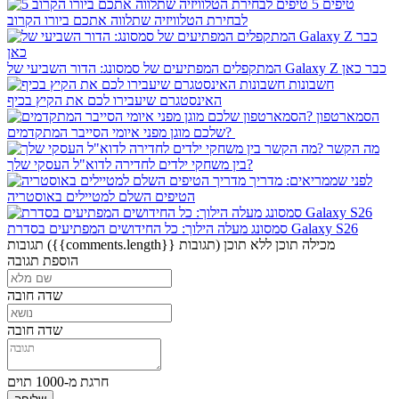
5 טיפים
לבחירת הטלוויזיה שתלווה אתכם ביורו הקרוב
המתקפלים המפתיעים של סמסונג: הדור השביעי של Galaxy Z כבר כאן
חשבונות
האינסטגרם שיעבירו לכם את הקיץ בכיף
הסמארטפון
שלכם מוגן מפני איומי הסייבר המתקדמים?
מה הקשר
בין משחקי ילדים לחדירה לדוא"ל העסקי שלך?
לפני שממריאים: מדריך
הטיפים השלם למטיילים באוסטריה
סמסונג מעלה הילוך: כל החידושים המפתיעים בסדרת Galaxy S26
מכילה תוכן
ללא תוכן
({{comments.length}} תגובות)
תגובות
הוספת תגובה
שדה חובה
שדה חובה
חרגת מ-1000 תוים