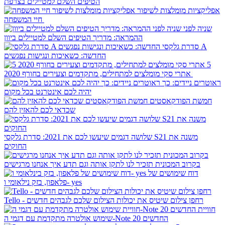
הטיפים השלם למטיילים בצרפת
אפליקציות מומלצות לשיפור
חיי המשפחה
שניה לפני
ההמראה: מדריך הטיפים השלם למטיילים ביוון
סדרת גלקסי A
החדשה: כשאיכות ונגישות נפגשים
5
אתרי סקי מומלצים למתחילים, מתקדמים וצעירים בחורף 2020
ראוטרים ניידים: כך
יהיה לכם אינטרנט בכל מקום
חמשת הפודקאסטים
שכדאי לכם להאזין להם
שלושה דגמים שיעשו לכם את 2021: סדרת גלקסי S21 משנה את
החוקים
בקרוב המכונית תזכיר לנו לתקן אותה וגם תדע איך אנחנו מרגישים
דוח שימושים של
פלאפון, בזק נילאומי ו- yes
Tello - רחפן צילום שיטיס את יכולות הצילום שלכם לגבהים חדשים
חוויית
שימוש אולטרה מתקדמת עם דגמי ה-Note 20 החדשים