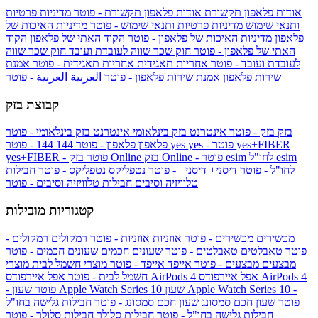
אודות פלאפון תקשורת
אודות פלאפון תקשורת - פוטר
מדיניות פרטיות
ותנאי שימוש
מדיניות פרטיות ותנאי שימוש - פוטר
מדיניות האיכות של
פלאפון
מדיניות האיכות של פלאפון - פוטר
הקוד האתי של פלאפון
הקוד
האתי של פלאפון - פוטר
חוק שכר שווה לעובדת ועובד
חוק שכר שווה
לעובדת ועובד - פוטר
אחריות תאגידית
אחריות תאגידית - פוטר
אמנת
שירות פלאפון
אמנת שירות פלאפון - פוטר
العربية
العربية - פוטר
קבוצת בזק
בזק
בזק - פוטר
אינטרנט בזק בינלאומי
אינטרנט בזק בינלאומי - פוטר
yes+FIBER
yes - פוטר
yes
144 - פוטר
פלאפון
פלאפון - פוטר
144
esim
esim לחו"ל
בזק Online - פוטר
בזק Online
yes+FIBER - פוטר
לחו"ל - פוטר
דיסני+
דיסני+ - פוטר
נטפליקס
נטפליקס - פוטר
חבילות
טלוויזיה וסיבים
חבילות טלוויזיה וסיבים - פוטר
קטגוריות מובילות
מכשירים
מכשירים - פוטר
אוזניות
אוזניות - פוטר
רמקולים
רמקולים -
פוטר
טאבלטים
טאבלטים - פוטר
שעונים חכמים
שעונים חכמים - פוטר
מבצעים
מבצעים - פוטר
אייפד
אייפד - פוטר
מוצרי חשמל לבית
מוצרי
אפל איירפודס AirPods 4
אפל איירפודס AirPods 4
חשמל לבית - פוטר
שעון Apple Watch Series 10 -
שעון Apple Watch Series 10
- פוטר
פוטר
שעון חכם סמסונג
שעון חכם סמסונג - פוטר
חבילות גלישה בחו"ל
חבילות גלישה בחו"ל - פוטר
חבילות סלולר
חבילות סלולר - פוטר