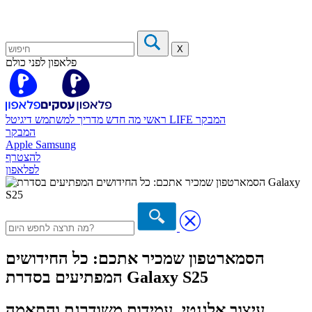
X
פלאפון לפני כולם
המבקר
דיגיטל LIFE
ראשי
מה חדש
מדריך למשתמש
המבקר
Apple
Samsung
להצטרף
לפלאפון
הסמארטפון שמכיר אתכם: כל החידושים
המפתיעים בסדרת Galaxy S25
עיצוב אלגנטי, עמידות משודרגת והתאמה