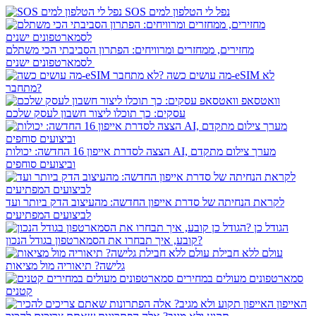
SOS נפל לי הטלפון למים
מחזירים, ממחזרים ומרוויחים: הפתרון הסביבתי הכי משתלם
לסמארטפונים ישנים
מה עושים כשה-eSIM לא
מתחבר?
וואטסאפ
עסקים: כך תוכלו ליצור חשבון לעסק שלכם
הצצה לסדרת אייפון 16 החדשה: יכולות AI, מערך צילום מתקדם
וביצועים סוחפים
לקראת הנחיתה של סדרת אייפון החדשה: מהעיצוב הדק ביותר ועד
לביצועים המפתיעים
הגודל כן
קובע, איך תבחרו את הסמארטפון בגודל הנכון?
עולם ללא חבילת
גלישה? תיאוריה מול מציאות
סמארטפונים מעולים במחירים
קטנים
האייפון