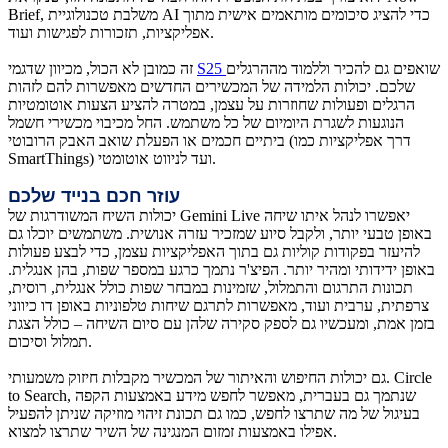
Brief, משלבת טכנולוגיית AI כדי להציג סיכומים מותאמים אישית מתוך
אפליקציות, תזכורות לפגישות ועוד.
שואפים גם להכיר וללמוד מההרגלים
S25
זה כמובן לא הכול, מכיוון שדגמי
שלכם. יכולות הלמידה של המכשירים החדשים מאפשרות להם לזהות
הרגלים ופעולות שחוזרות על עצמן, במטרה להציע הצעות אוטומטיות
הנוגעות לשגרת היומיום של כל משתמש. החל מכיבוי מכשירי חשמל
ביתיים חכמים או הפעלת שואב האבק הרובוטי (דרך אפליקציות כמו
SmartThings) ועד לניווט אוטומטי.
עוזר חכם בנייד שלכם
יכולות השיח המשודרגות של Gemini Live יאפשרו לנהל איתו שיחה
באופן טבעי יותר, ולקבל סיוע שמזכיר עזרה אנושית. משתמשים יוכלו גם
להיעזר בפקודות קוליות גם בתוך האפליקציות עצמן, כדי לבצע פעולות
באופן ידידותי ומהיר יותר. הפיצ'ר נתמך כרגע במספר שפות, בהן אנגלית.
תכונות התרגום והתמלול, שזמינות במבחר שפות כולל אנגלית, רוסית,
צרפתית, ערבית ועוד, מאפשרות לתרגם שיחות טלפוניות באופן דו כיווני
בזמן אמת, ומעכשיו גם לספק סקירה שלהן עם סיום השיחה – כולל הצגת
תמלול וסיכום.
גם יכולות החיפוש והאיתור של המכשיר מקבלות חיזוק משמעותי. Circle
to Search, שנתמך גם בעברית, מאפשר לחפש מידע באמצעות הקפה
בעיגול של מה שתרצו לחפש, כמו גם תכונת זיהוי מוזיקה שניתן להפעיל
אפילו באמצעות זמזום המנגינה של השיר שתרצו למצוא.