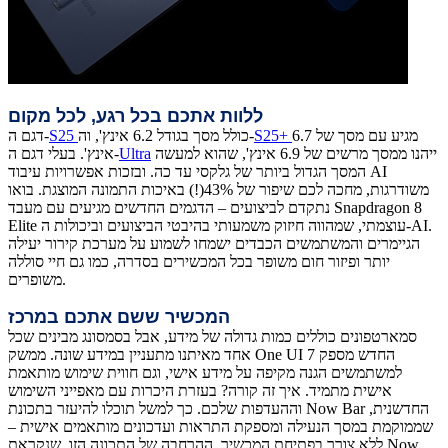
ללוות אתכם בכל רגע, לכל מקום
מגיע עם מסך של 6.7
S25+
כולל מסך בגודל 6.2 אינץ', וה-
S25
דגם ה-
ייהנו ממסך מרשים של 6.9 אינץ', שהוא למעשה
Ultra
אינץ'. בעלי דגם ה-
המסך הגדול ביותר של גלקסי עד כה. ובזכות אפשרויות עיבוד AI
משודרגות, מחכה לכם שיפור של 43%(!) באיכות התמונה המוצגת. בואו
נתקדם לביצועים – הדגמים החדשים מגיעים עם מעבד Snapdragon 8
Elite עוצמתי, שמהווה חיזוק משמעותי בהיבטי הביצועים וביכולות ה-AI.
הגיימרים והמשתמשים הכבדים ישמחו לשמוע על מערכת קירור יעילה
יותר ופיזור חום משופר בכל המכשירים בסדרה, כמו גם חיי סוללה
משופרים.
המכשיר ששם אתכם במרכז
סמארטפונים כוללים כמות גדולה של מידע, אבל בסמסונג מבינים שכל
אחד מאיתנו מתעניין במידע שונה. ממשק One UI 7 החדש מספק
למשתמשים הגנה מקיפה על מידע אישי, וגם חווית שימוש מותאמת
אישית מתמיד. איך זה קורה? בעזרת היכרות עם מאפייני השימוש
וההעדפות שלכם. כך למשל תוכלו להיעזר בתכונת Now Bar החדשנית,
שממוקמת במסך הנעילה ומספקת התראות ועדכונים מותאמים אישית –
ללא צורך בפתיחת המכשיר. ההרחבה של התכונה הזו, שנקראת Now