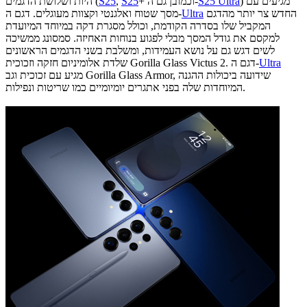
) מגיעים עם
S25 Ultra
+ וכמובן גם ה-
S25
,
S25
היות ושלושת הדגמים (
החדש צר יותר מהדגם
Ultra
מסך שטוח ואלגנטי וקצוות מעוגלים. דגם ה-
המקביל שלו בסדרה הקודמת, וכולל מסגרת דקה במיוחד המיועדת
למקסם את גודל המסך מבלי לפגוע בנוחות האחיזה. סמסונג ממשיכה
לשים דגש גם על נושא העמידות, ומשלבת בשני הדגמים הראשונים
Ultra
שלדת אלומיניום חזקה וזכוכית Gorilla Glass Victus 2. דגם ה-
מגיע עם זכוכית וגב Gorilla Glass Armor, שידועה ביכולות ההגנה
המיוחדות שלה בפני אתגרים יומיומיים כמו שריטות ונפילות.