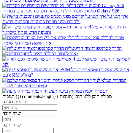
תקוע ולא מגיב? אלה הפתרונות שאתם צריכים להכיר
סמסונג מעלה הילוך: כל החידושים המפתיעים בסדרת Galaxy S26
איך תגנו על
ילדיכם מפני תכנים פוגעניים והסכנות ברשת
להדק חגורות – נמל
תעופה חדש נפתח בישראל!
טסים לחו"ל? קבלו
את רשימת הציוד המושלמת
הדרך לטרנספורמציה הדיגיטלית
איך לחסוך בסוללה?
4 אפליקציות הכושר שיגרמו לכם
לזוז
איך להשתמש בוואטסאפ
עם eSIM בחו"ל?
המדריך המלא לניקוי
וחיטוי הסמארטפון שלכם
תעשייה חכמה במרחק נגיעה
מכילה תוכן
ללא תוכן
({{comments.length}} תגובות)
תגובות
הוספת תגובה
שדה חובה
שדה חובה