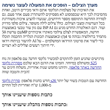
מערך הצילום – הופכים את המעולה לעוצר נשימה
את האיכות של מצלמות הגלקסי אתם ודאי מכירים היטב, ואחת
מהסיבות לכך היא שבסמסונג לא מפסיקים להשתדרג פעם אחר פעם. גם
לסדרה החדשה התווספו מספר חידושים, שנועדו להציע איכות משודרגת
בכל העדשות ומצבי הצילום. כולל צילום לילה משופר, צילום סלפי מדויק
עם גוון עור טבעי באמצעות ISP AI ועוד. דגם האולטרה החדש מגיע גם
עם עדשת 50MP חדשה, המאפשרת לצלם צילומי מאקרו איכותיים
מתמיד ברזולוציה גבוהה פי 4(!) ובאמצעות תכונות הגלריה החכמה תוכלו
להיעזר בניתוח וידאו AI כדי ליצור את סרטוני הווידאו המושלמים – על
ידי חיתוך רעשים וצלילים לא רצויים.
מרגישים שהגיע הזמן להתקדם למכשיר גלקסי חדש? עם פלאפון זה נוח
ומשתלם במיוחד. הזמינו את הדגם הבא שלכם
מסדרת גלקסי S25
החדשה באתר פלאפון
, ותיהנו מחמש שנות אחריות, משלוח חינים עד
הבית והטבה שווה!
החדשה עם הטבות בשווי של יותר
סדרת גלקסי s26
חדש בחנות פלאפון:
מ-1,000 ש"ח ואחריות לכל החיים
כתבות נוספות שיעניינו אותך
כתבות נוספות מהבלוג שיעניינו אותך: