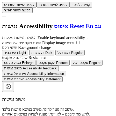
קפיצה לפוטר
קפיצה לאיזור המרכזי
קפיצה לאיזור התפריט
קפיצה לאזור האישי
עב
En
Reset
איפוס
Accessibility
נגישות
Enable keyboard accessibilty
הפעלת נגישות מקלדת
Display image texts
הצגת טקסטים של תמונה
Background change
שינוי רקע
Regular
רקע רגיל
Dark
רקע כהה
Light
רקע בהיר
Resize text
שינוי גודל טקסט
Regular
טקסט רגיל
Reduce
הקטן טקסט
Enlarge
הגדל טקסט
Accessibility feedback
משוב נגישות
Accessibility information
מידע על נגישות
Accessibility statement
הצהרת נגישות
משוב נגישות
טופס זה נועד להזנת משוב בנושא נגישות בלבד.
לתשומת ליבכם – לא יינתן מענה לפניות בנושאים אחרים.