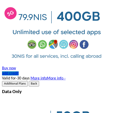
Buy now
add credit
Valid for-30 days
More info
More info -
Additional Plans
Back
Data Only