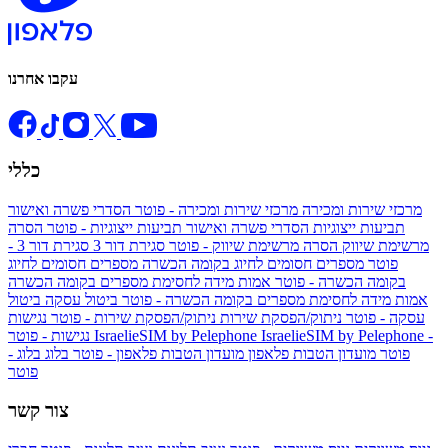
עקבו אחרנו
כללי
מרכזי שירות ומכירה
מרכזי שירות ומכירה - פוטר
הסדרי פשרה ואישור
תביעות ייצוגיות
הסדרי פשרה ואישור תביעות ייצוגיות - פוטר
הסרה
מרשימת שיווק
הסרה מרשימת שיווק - פוטר
סגירת דור 3
סגירת דור 3 -
פוטר
מספרים חסומים לחיוג בקומה הכשרה
מספרים חסומים לחיוג
בקומה הכשרה - פוטר
אמות מידה לחסימת מספרים בקומה הכשרה
אמות מידה לחסימת מספרים בקומה הכשרה - פוטר
ביטול עסקה
ביטול
עסקה - פוטר
ניתוק/הפסקת שירות
ניתוק/הפסקת שירות - פוטר
נגישות
IsraelieSIM by Pelephone -
IsraelieSIM by Pelephone
נגישות - פוטר
פוטר
מועדון הטבות פלאפון
מועדון הטבות פלאפון - פוטר
בלוג
בלוג -
פוטר
צור קשר