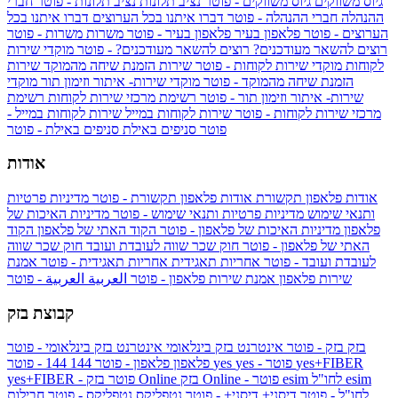
גיוס משווקים
גיוס משווקים - פוטר
נציב תלונות
נציב תלונות - פוטר
חברי
ההנהלה
חברי ההנהלה - פוטר
דברו איתנו בכל הערוצים
דברו איתנו בכל
הערוצים - פוטר
פלאפון בעיר
פלאפון בעיר - פוטר
משרות
משרות - פוטר
רוצים להשאר מעודכנים?
רוצים להשאר מעודכנים? - פוטר
מוקדי שירות
לקוחות
מוקדי שירות לקוחות - פוטר
שירות הזמנת שיחה מהמוקד
שירות
הזמנת שיחה מהמוקד - פוטר
מוקדי שירות- איתור וזימון תור
מוקדי
שירות- איתור וזימון תור - פוטר
רשימת מרכזי שירות לקוחות
רשימת
מרכזי שירות לקוחות - פוטר
שירות לקוחות במייל
שירות לקוחות במייל -
פוטר
סניפים באילת
סניפים באילת - פוטר
אודות
אודות פלאפון תקשורת
אודות פלאפון תקשורת - פוטר
מדיניות פרטיות
ותנאי שימוש
מדיניות פרטיות ותנאי שימוש - פוטר
מדיניות האיכות של
פלאפון
מדיניות האיכות של פלאפון - פוטר
הקוד האתי של פלאפון
הקוד
האתי של פלאפון - פוטר
חוק שכר שווה לעובדת ועובד
חוק שכר שווה
לעובדת ועובד - פוטר
אחריות תאגידית
אחריות תאגידית - פוטר
אמנת
שירות פלאפון
אמנת שירות פלאפון - פוטר
العربية
العربية - פוטר
קבוצת בזק
בזק
בזק - פוטר
אינטרנט בזק בינלאומי
אינטרנט בזק בינלאומי - פוטר
yes+FIBER
yes - פוטר
yes
144 - פוטר
פלאפון
פלאפון - פוטר
144
esim
esim לחו"ל
בזק Online - פוטר
בזק Online
yes+FIBER - פוטר
לחו"ל - פוטר
דיסני+
דיסני+ - פוטר
נטפליקס
נטפליקס - פוטר
חבילות