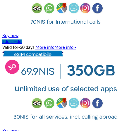
Buy now
add credit
Valid for-30 days
More info
More info -
Buy now