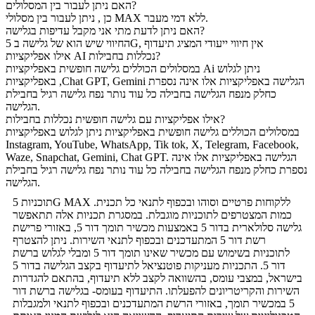
האם ניתן לעבור בין המסלולים?
כן , ניתן לעבור בין מסלולי MAX ללא דמי מעבר.
האם ניתן לדעת מתי אני מקבל עדיפות בגלישה?
החיווי שיש הוא של גלישה ב 5G, אין חיווי ייעודי המציג תיעדוף
אילו אפליקציות AI נכללות בחבילות?
במסלולים הכוללים גלישה חופשית באפליקציות Ai ניתן לגלוש
באפליקציות ,Chat GPT, Gemini הגלישה באפליקציות אלו אינה נספרת
כחלק מנפח הגלישה בחבילה כל עוד נותר נפח גלישה רגיל בחבילת
הגלישה.
אילו אפליקציות עם גלישה חופשית נכללות בחבילות?
במסלולים הכוללים גלישה חופשית באפליקציות ניתן לגלוש באפליקציות
Instagram, YouTube, WhatsApp, Tik tok, X, Telegram, Facebook,
Waze, Snapchat, Gemini, Chat GPT. הגלישה באפליקציות אלו אינה
נספרת כחלק מנפח הגלישה בחבילה כל עוד נותר נפח גלישה רגיל בחבילת
הגלישה.
תוכניות 5G MAX ללקוחות פרטיים וסוהו ובכפוף לתנאי כל תכנית.
כמות המצטרפים לתוכניות מוגבלת. במסגרת תכניות אלה תתאפשר
גלישה סלולארית בדור 5 באמצעות מכשיר תומך דור 5, באזורי פרישת
רשת דור 5 המתעדכנים ובכפוף לתנאי השירות. ניתן להצטרף
לתוכניות בשימוש עם מכשיר שאינו תומך דור 5 ומבלי לגלוש ברשת
דור 5. התכניות מעניקות פוטנציאל לתיעדוף בקצב הגלישה בדור 5
בישראל, במצבי עומס, בהשוואה לקצב ללא תיעדוף, בהתאם להגדרות
השירות והקריטריונים להפעלתו. התיעדוף בעומס- בגלישה ברשת דור
5 במכשיר תומך, באזורי הרשת המתעדכנים ובכפוף לתנאי ולמגבלות