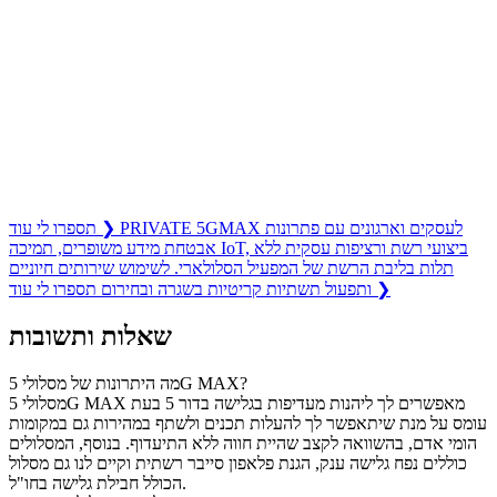
PRIVATE 5GMAX לעסקים
וארגונים
עם פתרונות אבטחת מידע משופרים, תמיכה IoT,
ביצועי רשת ורציפות עסקית ללא תלות בליבת
הרשת של המפעיל הסלולארי. לשימוש שירותים
חיוניים ותפעול תשתיות קריטיות בשגרה ובחירום
PRIVATE 5GMAX לעסקים וארגונים עם פתרונות
❯
תספרו לי עוד
אבטחת מידע משופרים, תמיכה IoT, ביצועי רשת ורציפות עסקית ללא
תלות בליבת הרשת של המפעיל הסלולארי. לשימוש שירותים חיוניים
ותפעול תשתיות קריטיות בשגרה ובחירום תספרו לי עוד ❯
שאלות ותשובות
מה היתרונות של מסלולי 5G MAX?
מסלולי 5G MAX מאפשרים לך ליהנות מעדיפות בגלישה בדור 5 בעת
עומס על מנת שיתאפשר לך להעלות תכנים ולשתף במהירות גם במקומות
הומי אדם, בהשוואה לקצב שהיית חווה ללא התיעדוף. בנוסף, המסלולים
כוללים נפח גלישה ענק, הגנת פלאפון סייבר רשתית וקיים לנו גם מסלול
הכולל חבילת גלישה בחו"ל.