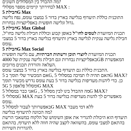
מה ההבדל בין המסלולים השונים?
לבחירתך קיימים מספר מסלולי MAX :
חבילת 5G Max
התוכנית כוללת תיעדוף בגלישה בארץ בדור 5 במצבי עומס, נפח גלישה
גדול וגלישה חופשית באפליקציות נבחרות.
חבילת 5G Max Global
תכנית המיועדת
לטסים לחו"ל
באופן קבוע וכוללת חבילת גלישה בחו"ל,
חבילת גלישה ענקית לגלישה בארץ ותיעדוף בגלישה בארץ בדור 5 במצבי
עומס.
חבילת 5G Max Social
תכנית המיועדת
ליוצרי תוכן ורשתות חברתיות
, עם גלישה חופשית
באפליקציות נבחרות וגם חבילת גלישה ענקית של 4000GB המאפשרת
העלאה והורדת תכנים מרובים.
התכנית כוללת גם תיעדוף בגלישה בארץ בדור 5 במצבי עומס.
אם המכשיר שלי תומך ב 5G, האם תהיה לו תמיכה במסלולי 5G MAX?
כן. כדי ליהנות מעדיפות בגלישה בדור 5 בעת עומס נדרש מכשיר תומך
5G ומסלול פלאפון 5G MAX
אני כבר במסלול 5G , מה ההבדל בינו לבין מסלול 5G MAX?
מסלולי 5G MAX מאפשרים לך להנות מעדיפות בגלישה בדור 5 בעת
עומס.
באפשרותך לעבור למסלול 5G MAX ללא דמי מעבר
מה הכוונה לתיעדוף בגלישה?
תיעדוף הוא היכולת להגדיר את אופן השימוש של הלקוח במשאבי הרשת
בהתאם למצבי עומס, בהשוואה לקצב שהיה חווה ללא תיעדוף, בהתאם
להגדרות השירות.