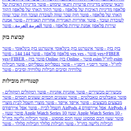
ותנאי שימוש
מדיניות פרטיות ותנאי שימוש - פוטר
מדיניות האיכות של
פלאפון
מדיניות האיכות של פלאפון - פוטר
הקוד האתי של פלאפון
הקוד
האתי של פלאפון - פוטר
חוק שכר שווה לעובדת ועובד
חוק שכר שווה
לעובדת ועובד - פוטר
אחריות תאגידית
אחריות תאגידית - פוטר
אמנת
שירות פלאפון
אמנת שירות פלאפון - פוטר
العربية
العربية - פוטר
קבוצת בזק
בזק
בזק - פוטר
אינטרנט בזק בינלאומי
אינטרנט בזק בינלאומי - פוטר
yes+FIBER
yes - פוטר
yes
144 - פוטר
פלאפון
פלאפון - פוטר
144
esim
esim לחו"ל
בזק Online - פוטר
בזק Online
yes+FIBER - פוטר
לחו"ל - פוטר
דיסני+
דיסני+ - פוטר
נטפליקס
נטפליקס - פוטר
חבילות
טלוויזיה וסיבים
חבילות טלוויזיה וסיבים - פוטר
קטגוריות מובילות
מכשירים
מכשירים - פוטר
אוזניות
אוזניות - פוטר
רמקולים
רמקולים -
פוטר
טאבלטים
טאבלטים - פוטר
שעונים חכמים
שעונים חכמים - פוטר
מבצעים
מבצעים - פוטר
אייפד
אייפד - פוטר
מוצרי חשמל לבית
מוצרי
אפל איירפודס AirPods 4
אפל איירפודס AirPods 4
חשמל לבית - פוטר
שעון Apple Watch Series 10 -
שעון Apple Watch Series 10
- פוטר
פוטר
שעון חכם סמסונג
שעון חכם סמסונג - פוטר
חבילות גלישה בחו"ל
חבילות גלישה בחו"ל - פוטר
חבילות סלולר
חבילות סלולר - פוטר