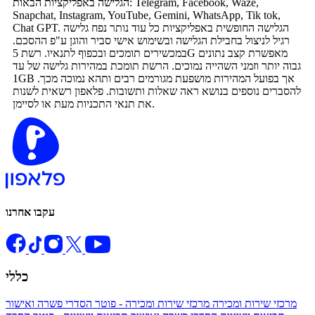
הגלישה באפליקציות הבאות: Telegram, Facebook, Waze,
Snapchat, Instagram, YouTube, Gemini, WhatsApp, Tik tok,
Chat GPT. הגלישה החופשית באפליקציות כל עוד נותר נפח גלישה
רגיל לניצול בחבילת הגלישה ובשימוש אישי סביר והוגן ע"פ ההסכם.
במכשירים תומכים ובכפוף לתנאיו. רשת 5G מאפשרת קצב נתונים
גבוה יותר וזמני השהייה נמוכים. הרשת תומכת במהירות גלישה של עד
1GB אך בפועל המהירות מושפעת מגורמים רבים ותהא נמוכה מכך.
להסברים נוספים בנושא ראה שאלות ותשובות. פלאפון רשאית לשנות
את תנאי התכניות מעת או לסיימן.
עקבו אחרנו
כללי
מרכזי שירות ומכירה
מרכזי שירות ומכירה - פוטר
הסדרי פשרה ואישור