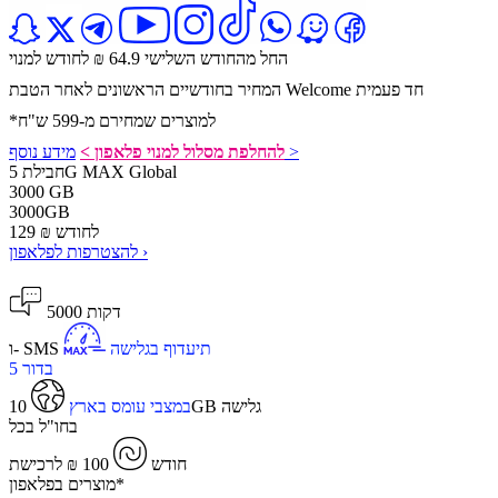
החל מהחודש השלישי 64.9 ₪ לחודש למנוי
המחיר בחודשיים הראשונים לאחר הטבת Welcome חד פעמית
*למוצרים שמחירם מ-599 ש"ח
מידע נוסף >
להחלפת מסלול למנוי פלאפון >
חבילת 5G MAX Global
3000 GB
3000
GB
לחודש
₪
129
להצטרפות לפלאפון ›
5000 דקות
תיעדוף בגלישה
ו- SMS
בדור 5
10GB גלישה
במצבי עומס בארץ
בחו"ל בכל
חודש
100 ₪ לרכישת
​מוצרים בפלאפון*