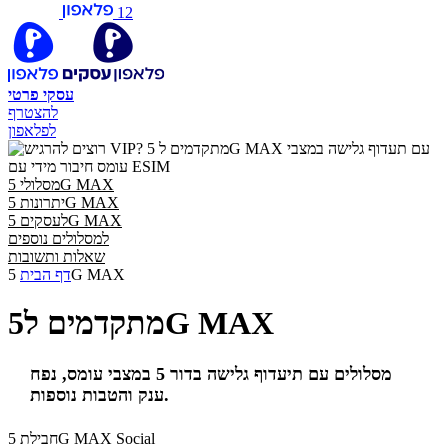
12
עסקי
פרטי
להצטרף
לפלאפון
מסלולי 5G MAX
יתרונות 5G MAX
לעסקים 5G MAX
למסלולים נוספים
שאלות ותשובות
5G MAX
דף הבית
מתקדמים ל5G MAX
מסלולים עם תיעדוף גלישה בדור 5 במצבי עומס, נפח
ענק והטבות נוספות.
חבילת 5G MAX Social