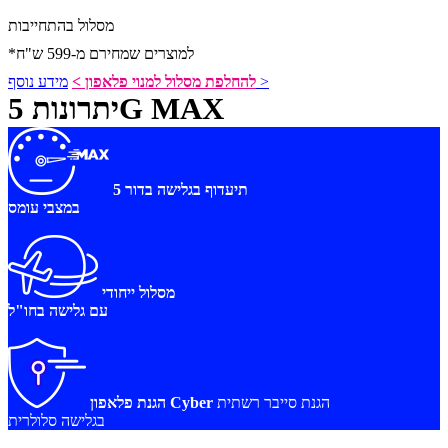
מסלול בהתחייבות
*למוצרים שמחירם מ-599 ש"ח
מידע נוסף >
להחלפת מסלול למנוי פלאפון >
יתרונות 5G MAX
תיעדוף בגלישה בדור 5
במצבי עומס
מסלול ייחודי
עם גלישה בחו"ל
הגנת סייבר רשתית
הגנת פלאפון Cyber
בגלישה סלולרית