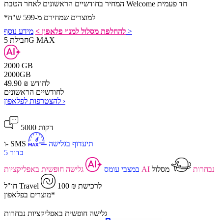
המחיר בחודשיים הראשונים לאחר הטבת Welcome חד פעמית
*למוצרים שמחירם מ-599 ש"ח
מידע נוסף >
להחלפת מסלול למנוי פלאפון >
חבילת 5G MAX
2000 GB
2000
GB
לחודש
₪
49.90
לחודשיים הראשונים
להצטרפות לפלאפון ›
5000 דקות
תיעדוף בגלישה
ו- SMS
בדור 5
גלישה חופשית באפליקציות AI נבחרות
מסלול
במצבי עומס
100 ₪ לרכישת
חו"ל Travel
מוצרים בפלאפון*
גלישה חופשית באפליקציות נבחרות