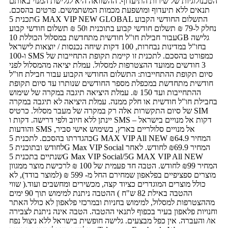
הטכנולוגיות של שירות התיעדוף. ההשוואה היא לגלישת המנוי באותם
תנאים ללא תיעדוף ומושפעת מכמות המשתמשים. פרטים בהסכם.
תכנית 5G MAX VIP NEW GLOBAL התשלום החודשי הקבוע
נחלק ל-79 ₪ תשלום חודשי קבוע בתוכנית ו50 ₪ תשלום חודשי קבוע
עבור חבילת חו"ל חודשית מתחדשת במסלול הכוללת 10GB גלישה
בחו"ל במדינות נבחרות, 100 דקות שיחה נכנסות / יוצאות לישראל
ו-100 SMS כמפורט בהסכם. לתכנית זו קיימת תקופת התחייבות של
3 חודשים ממועד ההצטרפות למסלול. עמלת יציאה מהמסלול לפני
סיום תקופת ההתחייבות: התשלום החודשי הקבוע עבור חבילת חו"ל
חודשית מתחדשת במכפלת מספר החודשים שנותרו עד סיום תקופת
ההתחייבות ועד 150 ₪. עמלת היציאה תיגבה במקרה של שימוש
בחבילת חו"ל חודשית או חלק ממנה. עמלת היציאה לא תיגבה במקרה
של סיום התקשרות אלה רק במקרה של מעבר מסלול. כרטיס SIM
יינתן ללא חיוב ולפי דרישה. דקות ו SMS – דקות אל מנויים בישראל
והודעות SMS אל מנויים סלולריים בארץ, בשימוש אישי סביר,
כהגדרתו בהסכם. לתכנית 5G MAX VIP All NEW המחיר ₪64.9
לחודש ובתוכנית 5G Max VIP Social המחיר ₪69.9 לחודש. לאחר
שנתיים בתכנית 5G Max VIP Social/5G MAX VIP All NEW
המחיר ₪99 לחודש. הטבה חד פעמית של 100 ₪ לרכישת מוצר ממגוון
מוצרים ספציפיים בפלאפון שמחירם החל מ- 599 ₪ (למוצר בודד), לא
כולל מוצרים המוגדרים כציוד קצה, מכשירים ומחשבים ועוד.( שווי
ההטבה באילת 82 ש"ח ) ההטבה ניתנת למימוש תוך 90 ימים
מההצטרפות למסלול, למימוש בחניות ובמרכזי פלאפון לא כולל האתר
וחנויות פלאפון בעיר בכפוף לתנאי ההטבה. הטבה אינה ניתנת לצבירה
או/ והעברה. אין כפל מבצעים. גלישה חופשית בישראל ללא ניצול נפח