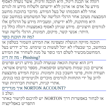
רוגלה או תכנת ריגול, היא תוכנה זדונית, אשר נועדה לאסוף
מידע על אדם או ארגון ללא ידיעתם ולשלוח מידע זה לגורם
אחר ללא הסכמתו של בעל המידע. מדובר בתוכנת מחשב
המבצעת מעקב אחר הרגלי הגלישה של המשתמש במחשב שבו
היא מותקנת, ללא ידיעתו, ומעבירה מידע על הרגלים אלו
לגורמים חיצוניים. מידע שניתן לאסוף באמצעות רוגלה כולל בין
היתר: אנשי קשר, מיקום, תמונות, הרגלי גלישה ועוד.
מה זה תוכנת כופר?
תוכנה מזיקה הנועלת ומצפינה את המידע השמור בטלפון או
במחשב, כך שבעליו לא יוכל לעשות בו שימוש. בד"כ ידרש בעל
המחשב/מכשיר לשלם דמי כופר על מנת לשחרר את המידע.
מה זה דיוג - Phishing?
דיוג הוא שיטת הונאה שנועדה לגנוב מידע רגיש ופרטים
אישיים כגון שמות משתמש וסיסמאות, מספר כרטיס אשראי,
תעודת זהות, פרטי חשבון בנק ותמונות. גניבת המידע מתבצעת
לרוב על ידי התחזות לגורמים מוכרים ולגיטימיים כמו בנקים,
אתרי קניות, רשתות חברתיות ועוד.
איך מגדירים NORTON ACCOUNT?
שלב 1:
יש להיכנס לקישור באתר NORTON או לבחור באפשרות דרך
התפריט באפליקציה