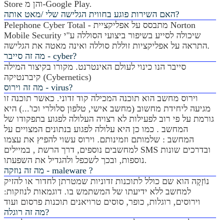
Store והן מ-Google Play.
האם השירות פוגע בחווית הגלישה שלי /מאט אותה?
Pelephone Cyber Total - מתבסס על אפליקציית Norton
Mobile Security שיכולה לסייע בשיפור ביצועי הסוללה ע"י
התראה על אפליקציות זוללת סוללה ואינה מאטה את הגלישה.
מה זה סייבר - cyber?
סייבר הנו כינוי לעולם האינטרנט. מקורו בקיצור המילה
קיברנטיקה (Cybernetics)
מה זה וירוס - virus?
וירוס מחשב הוא תוכנה המכילה קוד זדוני. כאשר תוכנה זו
מגיעה ליחידת מחשוב (מחשב אישי, טלפון סלולרי וכו'...) היא
גורמת על פי רוב לפעילות לא רצויה העלולה לפגוע בתפקודו של
המחשב . כמו כן היא עלולה לפגוע בנתונים המצויים על
המחשב : שלמותם וזמינותם. וירוס עשוי להפיץ את עצמו
למחשבים נוספים, דרך הרשת , במיילים SMS ובדרכים שונות
נוספות, ובכך לשכפל ולהגדיל את השפעתו.
מה זה נוזקה - maleware ?
נוֹזְקָה הוא שם כולל לתוכנות זדוניות שמטרתן לחדור או להזיק
למחשב ללא ידיעתו של המשתמש בו. דוגמאות לנוזקות:
וירוסים, רוגלות, כופר, סוסים טרויאנים תוכנות פרסום ועוד
מה זה רוגלה?