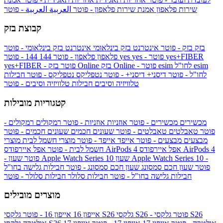
שירות פלאפון
אמנת שירות פלאפון - פוטר
العربية
العربية - פוטר
קבוצת בזק
בזק
בזק - פוטר
אינטרנט בזק בינלאומי
אינטרנט בזק בינלאומי - פוטר
yes+FIBER
yes - פוטר
yes
144 - פוטר
פלאפון
פלאפון - פוטר
144
esim
esim לחו"ל
בזק Online - פוטר
בזק Online
yes+FIBER - פוטר
לחו"ל - פוטר
דיסני+
דיסני+ - פוטר
נטפליקס
נטפליקס - פוטר
חבילות
טלוויזיה וסיבים
חבילות טלוויזיה וסיבים - פוטר
קטגוריות מובילות
מכשירים
מכשירים - פוטר
אוזניות
אוזניות - פוטר
רמקולים
רמקולים -
פוטר
טאבלטים
טאבלטים - פוטר
שעונים חכמים
שעונים חכמים - פוטר
מבצעים
מבצעים - פוטר
אייפד
אייפד - פוטר
מוצרי חשמל לבית
מוצרי
אפל איירפודס AirPods 4
אפל איירפודס AirPods 4
חשמל לבית - פוטר
שעון Apple Watch Series 10 -
שעון Apple Watch Series 10
- פוטר
פוטר
שעון חכם סמסונג
שעון חכם סמסונג - פוטר
חבילות גלישה בחו"ל
חבילות גלישה בחו"ל - פוטר
חבילות סלולר
חבילות סלולר - פוטר
מוצרים מובילים
גלקסי S26 - פוטר
גלקסי S26
גלקסי S26
אייפון 16
אייפון 16 - פוטר