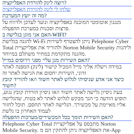
רוצה לינק להורדת האפליקציה?
שלחו לי לינק להורדת האפליקציה
מה זה יועץ המערכת?
מנגנון אוטומטי המובנה באפליקציה ונועד לעדכן ולדווח על
פרצות וסכנות במערכת ההפעלה.
האם אני מוגן בגלישה ב-WIFI?
להגנה בגלישת Wi-Fi ניתן להצטרף לשירות Pelephone Cyber
Total ולהוריד את אפליקציית Norton Mobile Security וליהנות
מהגנה מתקדמת במחיר משתלם במיוחד.
האם השירות מגן עליי מפני וירוסים במייל?
במידה וישלח אליך מייל המכיל קישור (לינק) המפנה לאתר
זדוני, השירות יחסום את הגישה לאתר זה
כיצד אני אדע שניסיתי לגלוש לאתר חשוד ו/או להוריד קובץ
חשוד?
בעת ניסיון גלישה לאתר חשוד ו/או ניסיון הורדת קובץ נגוע,
תופיע הודעה כי הנך מבקש לגלוש לאתר לא בטוח, שהגלישה
אליו מאיימת על מכשירך. הגלישה לאתר תחסם. תוכל לחזור
לעמוד האחרון בו גלשת
האם השירות תומך בכל המכשירים/מערכות ההפעלה?
Pelephone Cyber Total מתבסס על אפליקציית Norton
Mobile Security. את האפליקציה ניתן להתקין הם מ-App