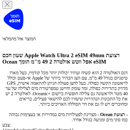
המוצר אזל מהמלאי
שעון חכם Apple Watch Ultra 2 eSIM 49mm רצועת
אפל ווטש אולטרה 2 49 מ"מ תומך eSIM
Ocean
דגם האולטרה 2 הוא קשיח ועתיר יכולות יותר מכל קודמיו, בעל מארז
טיטניום בגודל 49 מ"מ, עם הצג הבהיר ביותר של Apple אי-פעם וכולל
לראשונה הקשה כפולה. בעל לחצן פעולה הניתן להתאמה אישית, GPS
מדויק בתדירות כפולה, ומד עומק וחיישן טמפרטורת מים לצלילה של עד
40 מטר ולראשונה גם צלילה חופשית ביישום +Oceanic. לאולטרה 2 יש
את כל התכונות הנהדרות שיעזרו לכם להישאר פעילים, בריאים
ומחוברים ויש לו גם את חיי הסוללה הארוכים ביותר.
- רצועת Ocean
- מצויינת לפעילויות מים במהירות או בעצימות גבוהה
כמו סקי מים ומגיעה בגודל אחיד.
צבע: