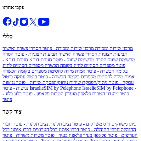
עקבו אחרנו
כללי
מרכזי שירות ומכירה
מרכזי שירות ומכירה - פוטר
הסדרי פשרה ואישור
תביעות ייצוגיות
הסדרי פשרה ואישור תביעות ייצוגיות - פוטר
הסרה
מרשימת שיווק
הסרה מרשימת שיווק - פוטר
סגירת דור 3
סגירת דור 3 -
פוטר
מספרים חסומים לחיוג בקומה הכשרה
מספרים חסומים לחיוג
בקומה הכשרה - פוטר
אמות מידה לחסימת מספרים בקומה הכשרה
אמות מידה לחסימת מספרים בקומה הכשרה - פוטר
ביטול עסקה
ביטול
עסקה - פוטר
ניתוק/הפסקת שירות
ניתוק/הפסקת שירות - פוטר
נגישות
IsraelieSIM by Pelephone -
IsraelieSIM by Pelephone
נגישות - פוטר
פוטר
מועדון הטבות פלאפון
מועדון הטבות פלאפון - פוטר
בלוג
בלוג -
פוטר
צור קשר
גיוס משווקים
גיוס משווקים - פוטר
נציב תלונות
נציב תלונות - פוטר
חברי
ההנהלה
חברי ההנהלה - פוטר
דברו איתנו בכל הערוצים
דברו איתנו בכל
הערוצים - פוטר
פלאפון בעיר
פלאפון בעיר - פוטר
משרות
משרות - פוטר
רוצים להשאר מעודכנים?
רוצים להשאר מעודכנים? - פוטר
מוקדי שירות