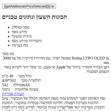
{{getAdditionalsPriceSelected()}} ₪
תכונות השעון ונתונים טכניים
מסך וסוללה
מידע נוסף
מידות ומשקל
קישוריות ומידע נוסף
מה בערכה
סוג מסך
צג Retina LTPO OLED שפועל תמיד, עם מהירות מירבית של עד ‎3000
nits
הצג הבהיר והמהיר ביותר של Apple אי-פעם, כך שקל יותר לקרוא באור
השמש המסנוור.
גודל מסך
49 מ"מ
רזולוציית מסך
502*410
542mAh
סוללה
טעינה אלחוטית
נתמך
תעודת אחריות
נפח האחסון הפנוי לשימוש נמוך מנפח האחסון הכולל של המכשיר, עקב
התקנת מערכת הפעלה, חלוקה למחיצות פנימיות במכשיר, התקנת
תוכנות, מערכות ו/או אפליקציות שונות וכדומה. למידע נוסף ניתן לפנות