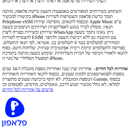
לנציגי השירות של פלאפון או לאתר היצרן או ליצרן או ליבואן.
השימוש בשירותים המפורטים באמצעות השעון ברשת פלאפון, מותנה
בקישורו למכשיר iPhone תומך ברשת פלאפון והצטרפות לשירות
Pelephone eSIM ובכפוף לתנאים. מוסיקה: שירות Apple Music ע"פ
תנאיו. מומלץ לברר בנוגע לאפליקציות ושירותים הנתמכים בשעון
ובשירות בפנייה ליצרן (שירות WhatsApp אינו נתמך בשעון). ניתן
להצטרף לשירות ESIM עם ההטבה גם ללא רכישת השעון ולהיפך.
המחירים למשלמים בעד 6 תשלומים בכ. אשראי, לפי תנאי התשלום.
בפריסה לתשלומים קיימת ריבית אפקטיבית שנתית. שליחות חינם- כפוף
לתנאי ולאזורי הכיסוי של חברת השליחויות. שימוש בשעון מותנה בתמיכת
המפעיל הסלולרי של מנוי ה iPhone.
אחריות לכל החיים
- אחריות יצרן שנה ואחריות נוספת מוגבלת ל-34 שנים
נוספות לסמארטפונים ולמגוון שעונים, בכפוף לתנאי האחריות והאחריות
הנוספת המוגבלת. לא תקף ברכישת שעונים מתוצרת Garmin. בכפוף
למלאי, לא כולל מכשיר קבוע לרכב, טאבלטים, מודמים, לפטופים וכו'
פרטים על אחריות לכל החיים