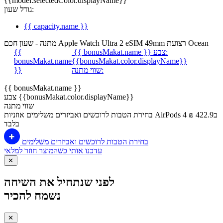
{{model.selectedColor.displayName}}
גודל שעון:
{{ capacity.name }}
מתנה - שעון חכם Apple Watch Ultra 2 eSIM 49mm רצועת Ocean
צבע:
{{ bonusMakat.name }}
{{
bonusMakat.name
{{bonusMakat.color.displayName}}
שווי מתנה:
}}
{{ bonusMakat.name }}
צבע {{bonusMakat.color.displayName}}
שווי מתנה
בחירת הטבות לרוכשים ואביזרים משלימים
אוזניות AirPods 4 ב422.9 ₪
בלבד
בחירת הטבות לרוכשים ואביזרים משלימים
עדכנו אותי כשהמוצר חוזר למלאי
✕
לפני שנתחיל את השיחה
נשמח להכיר
✕