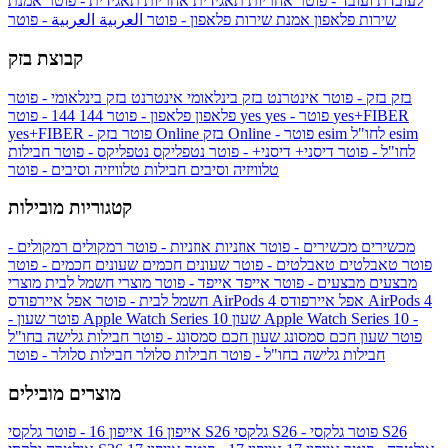
לעובדת ועובד - פוטר
אחריות תאגידית
אחריות תאגידית - פוטר
אמנת
שירות פלאפון
אמנת שירות פלאפון - פוטר
العربية
العربية - פוטר
קבוצת בזק
בזק
בזק - פוטר
אינטרנט בזק בינלאומי
אינטרנט בזק בינלאומי - פוטר
yes+FIBER
yes - פוטר
yes
144 - פוטר
פלאפון
פלאפון - פוטר
144
esim
esim לחו"ל
בזק Online - פוטר
בזק Online
yes+FIBER - פוטר
לחו"ל - פוטר
דיסני+
דיסני+ - פוטר
נטפליקס
נטפליקס - פוטר
חבילות
טלוויזיה וסיבים
חבילות טלוויזיה וסיבים - פוטר
קטגוריות מובילות
מכשירים
מכשירים - פוטר
אוזניות
אוזניות - פוטר
רמקולים
רמקולים -
פוטר
טאבלטים
טאבלטים - פוטר
שעונים חכמים
שעונים חכמים - פוטר
מבצעים
מבצעים - פוטר
אייפד
אייפד - פוטר
מוצרי חשמל לבית
מוצרי
אפל איירפודס AirPods 4
אפל איירפודס AirPods 4
חשמל לבית - פוטר
שעון Apple Watch Series 10 -
שעון Apple Watch Series 10
- פוטר
פוטר
שעון חכם סמסונג
שעון חכם סמסונג - פוטר
חבילות גלישה בחו"ל
חבילות גלישה בחו"ל - פוטר
חבילות סלולר
חבילות סלולר - פוטר
מוצרים מובילים
גלקסי S26 - פוטר
גלקסי S26
גלקסי S26
אייפון 16
אייפון 16 - פוטר