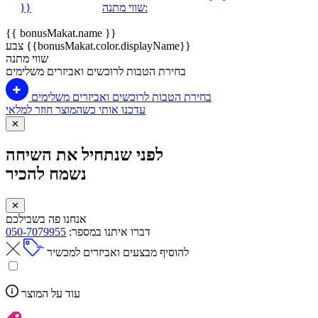
שווי מתנה:
}}
{{ bonusMakat.name }}
צבע {{bonusMakat.color.displayName}}
שווי מתנה
בחירת הטבות לרוכשים ואביזרים משלימים
בחירת הטבות לרוכשים ואביזרים משלימים
עדכנו אותי כשהמוצר חוזר למלאי
✕
לפני שנתחיל את השיחה
נשמח להכיר
✕
אנחנו פה בשבילכם
דברו איתנו במספר:
050-7079955
להוסיף מבצעים ואביזרים למכשיר
עוד על המוצר