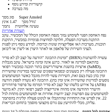
קישוריות ומידע נוסף
מה בערכה
Super Amoled
סוג מסך
1.47 אינץ'
גודל מסך
טעינה אלחוטית
נתמך
תעודת אחריות
נפח האחסון הפנוי לשימוש נמוך מנפח האחסון הכולל של המכשיר, עקב
התקנת מערכת הפעלה, חלוקה למחיצות פנימיות במכשיר, התקנת
תוכנות, מערכות ו/או אפליקציות שונות וכדומה. למידע נוסף ניתן לפנות
לנציגי השירות של פלאפון או לאתר היצרן או ליצרן או ליבואן.
זמינות התכונה "הודעה על קצב לב לא סדיר" (IHRN) עשויה להשתנות
בהתאם למדינה או לאזור. כרגע אינה זמינה בישראל. עקב מגבלות
ארציות בהשגת אישור/רישום בתור תוכנה כמכשיר רפואי (SaMD),
התכונה פעילה רק בשעונים ובסמארטפונים שנרכשו במדינות שהשירות
זמין בהן כעת (עם זאת, השירות עשוי להיות מוגבל כאשר המשתמשים
נוסעים למדינות שהשירות אינו זמין בהן). התכונה לא נועדה לספק הודעה
על אירוע כלשהו של קצב לא סדיר המרמז על פרפור פרוזדורים (AFib)
והיעדר ההודעה אינו מהווה אינדיקציה למצב רפואי תקין. לא מיועד
למשתמשים עם הפרעות קצב ידועות אחרות או למשתמשים מתחת לגיל
22. אין לפרש את התחזיות שהתקבלו או לנקוט פעולה קלינית בהסתמך
עליהן, מבלי להתייעץ עם גורם מקצועי מוסמך בתחום הבריאות.
אחריות לכל החיים
- אחריות יצרן שנה ואחריות נוספת מוגבלת ל-34 שנים