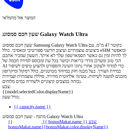
המוצר אזל מהמלאי
שעון חכם סמסונג Galaxy Watch Ultra
שעון חכם סמסונג Samsung Galaxy Watch Ultra בקוטר 47 מ"מ, עם
ביצועים עוצמתיים ועיצוב חדשני ספורטיבי ומאסיבי. כולל eSIM ומאפשר
לך להיות זמין גם כאשר הסמארטפון שלך לא איתך. השעון שמכיר אתכם
הכי טוב ומעדכן מדדי בריאות וכושר בכל עת ומבוסס למידה חכמה של
AI כדי למדוד ולעקוב אחרי נתוני השינה והספורט ולהציע טיפים לשיפור
במידת הצורך. בעל מבנה חזק במיוחד מטיטניום, כולל רמקול ומיקרופון
מובנים למענה לשיחות, טעינה אלחוטית מהירה, סוללה עוצמתית ועמידות
גבוהה במצבים קיצוניים ולשחייה במים מלוחים.
צבע:
{{model.selectedColor.displayName}}
גודל שעון:
{{ capacity.name }}
מתנה - שעון חכם סמסונג Galaxy Watch Ultra
צבע:
{{ bonusMakat.name }}
{{
bonusMakat.name
{{bonusMakat.color.displayName}}