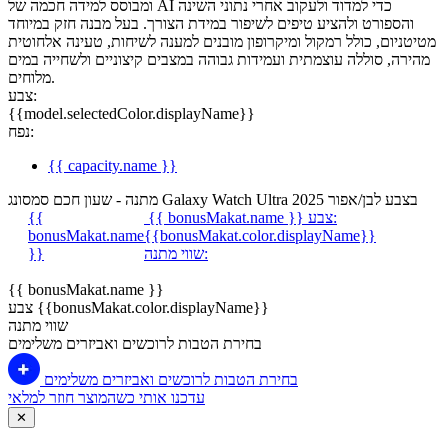
ומבוסס למידה חכמה של AI כדי למדוד ולעקוב אחרי נתוני השינה
והספורט ולהציע טיפים לשיפור במידת הצורך. בעל מבנה חזק במיוחד
מטיטניום, כולל רמקול ומיקרופון מובנים למענה לשיחות, טעינה אלחוטית
מהירה, סוללה עוצמתית ועמידות גבוהה במצבים קיצוניים ולשחייה במים
מלוחים.
צבע:
{{model.selectedColor.displayName}}
נפח:
{{ capacity.name }}
מתנה - שעון חכם סמסונג Galaxy Watch Ultra 2025 בצבע לבן/אפור
צבע:
{{ bonusMakat.name }}
{{
bonusMakat.name
{{bonusMakat.color.displayName}}
שווי מתנה:
}}
{{ bonusMakat.name }}
צבע {{bonusMakat.color.displayName}}
שווי מתנה
בחירת הטבות לרוכשים ואביזרים משלימים
בחירת הטבות לרוכשים ואביזרים משלימים
עדכנו אותי כשהמוצר חוזר למלאי
✕