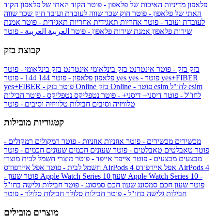
פלאפון
מדיניות האיכות של פלאפון - פוטר
הקוד האתי של פלאפון
הקוד
האתי של פלאפון - פוטר
חוק שכר שווה לעובדת ועובד
חוק שכר שווה
לעובדת ועובד - פוטר
אחריות תאגידית
אחריות תאגידית - פוטר
אמנת
שירות פלאפון
אמנת שירות פלאפון - פוטר
العربية
العربية - פוטר
קבוצת בזק
בזק
בזק - פוטר
אינטרנט בזק בינלאומי
אינטרנט בזק בינלאומי - פוטר
yes+FIBER
yes - פוטר
yes
144 - פוטר
פלאפון
פלאפון - פוטר
144
esim
esim לחו"ל
בזק Online - פוטר
בזק Online
yes+FIBER - פוטר
לחו"ל - פוטר
דיסני+
דיסני+ - פוטר
נטפליקס
נטפליקס - פוטר
חבילות
טלוויזיה וסיבים
חבילות טלוויזיה וסיבים - פוטר
קטגוריות מובילות
מכשירים
מכשירים - פוטר
אוזניות
אוזניות - פוטר
רמקולים
רמקולים -
פוטר
טאבלטים
טאבלטים - פוטר
שעונים חכמים
שעונים חכמים - פוטר
מבצעים
מבצעים - פוטר
אייפד
אייפד - פוטר
מוצרי חשמל לבית
מוצרי
אפל איירפודס AirPods 4
אפל איירפודס AirPods 4
חשמל לבית - פוטר
שעון Apple Watch Series 10 -
שעון Apple Watch Series 10
- פוטר
פוטר
שעון חכם סמסונג
שעון חכם סמסונג - פוטר
חבילות גלישה בחו"ל
חבילות גלישה בחו"ל - פוטר
חבילות סלולר
חבילות סלולר - פוטר
מוצרים מובילים