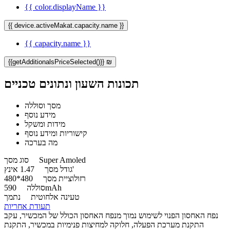
{{ color.displayName }}
{{ device.activeMakat.capacity.name }}
{{ capacity.name }}
{{getAdditionalsPriceSelected()}} ₪
תכונות השעון ונתונים טכניים
מסך וסוללה
מידע נוסף
מידות ומשקל
קישוריות ומידע נוסף
מה בערכה
Super Amoled
סוג מסך
1.47 אינץ'
גודל מסך
רזולוציית מסך
480*480
590mAh
סוללה
טעינה אלחוטית
נתמך
תעודת אחריות
נפח האחסון הפנוי לשימוש נמוך מנפח האחסון הכולל של המכשיר, עקב
התקנת מערכת הפעלה, חלוקה למחיצות פנימיות במכשיר, התקנת