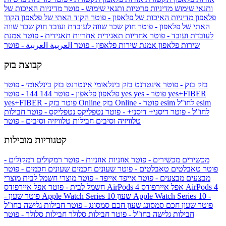
ותנאי שימוש
מדיניות פרטיות ותנאי שימוש - פוטר
מדיניות האיכות של
פלאפון
מדיניות האיכות של פלאפון - פוטר
הקוד האתי של פלאפון
הקוד
האתי של פלאפון - פוטר
חוק שכר שווה לעובדת ועובד
חוק שכר שווה
לעובדת ועובד - פוטר
אחריות תאגידית
אחריות תאגידית - פוטר
אמנת
שירות פלאפון
אמנת שירות פלאפון - פוטר
العربية
العربية - פוטר
קבוצת בזק
בזק
בזק - פוטר
אינטרנט בזק בינלאומי
אינטרנט בזק בינלאומי - פוטר
yes+FIBER
yes - פוטר
yes
144 - פוטר
פלאפון
פלאפון - פוטר
144
esim
esim לחו"ל
בזק Online - פוטר
בזק Online
yes+FIBER - פוטר
לחו"ל - פוטר
דיסני+
דיסני+ - פוטר
נטפליקס
נטפליקס - פוטר
חבילות
טלוויזיה וסיבים
חבילות טלוויזיה וסיבים - פוטר
קטגוריות מובילות
מכשירים
מכשירים - פוטר
אוזניות
אוזניות - פוטר
רמקולים
רמקולים -
פוטר
טאבלטים
טאבלטים - פוטר
שעונים חכמים
שעונים חכמים - פוטר
מבצעים
מבצעים - פוטר
אייפד
אייפד - פוטר
מוצרי חשמל לבית
מוצרי
אפל איירפודס AirPods 4
אפל איירפודס AirPods 4
חשמל לבית - פוטר
שעון Apple Watch Series 10 -
שעון Apple Watch Series 10
- פוטר
פוטר
שעון חכם סמסונג
שעון חכם סמסונג - פוטר
חבילות גלישה בחו"ל
חבילות גלישה בחו"ל - פוטר
חבילות סלולר
חבילות סלולר - פוטר