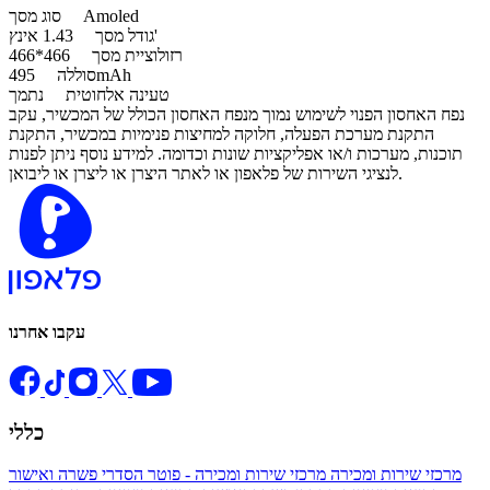
Amoled
סוג מסך
1.43 אינץ'
גודל מסך
רזולוציית מסך
466*466
495mAh
סוללה
טעינה אלחוטית
נתמך
נפח האחסון הפנוי לשימוש נמוך מנפח האחסון הכולל של המכשיר, עקב
התקנת מערכת הפעלה, חלוקה למחיצות פנימיות במכשיר, התקנת
תוכנות, מערכות ו/או אפליקציות שונות וכדומה. למידע נוסף ניתן לפנות
לנציגי השירות של פלאפון או לאתר היצרן או ליצרן או ליבואן.
עקבו אחרנו
כללי
מרכזי שירות ומכירה
מרכזי שירות ומכירה - פוטר
הסדרי פשרה ואישור