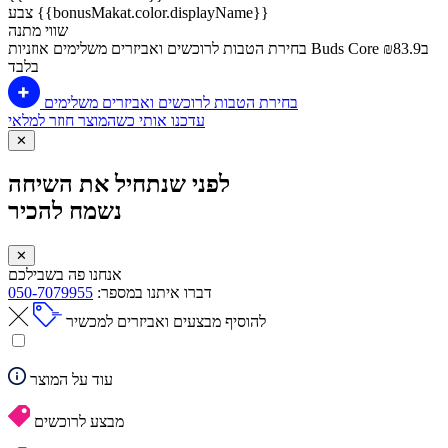
צבע {{bonusMakat.color.displayName}}
שווי מתנה
בחירת הטבות לרוכשים ואביזרים משלימים
אוזניות Buds Core ב₪83.9
בלבד
בחירת הטבות לרוכשים ואביזרים משלימים
עדכנו אותי כשהמוצר חוזר למלאי
✕
לפני שנתחיל את השיחה
נשמח להכיר
✕
אנחנו פה בשבילכם
דברו איתנו במספר:
050-7079955
להוסיף מבצעים ואביזרים למכשיר
עוד על המוצר
מבצע לרוכשים