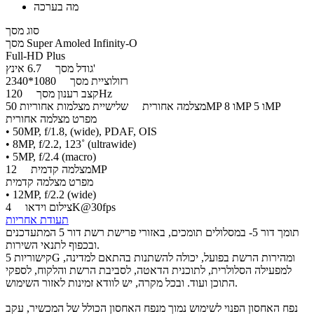
מה בערכה
סוג מסך
מסך Super Amoled Infinity-O
Full-HD Plus
6.7 אינץ'
גודל מסך
רזולוציית מסך
1080*2340
120Hz
קצב רענון מסך
שלישיית מצלמות אחוריות 50MP ו 8MP ו 5MP
מצלמה אחורית
מפרט מצלמה אחורית
• 50MP, f/1.8, (wide), PDAF, OIS
• 8MP, f/2.2, 123˚ (ultrawide)
• 5MP, f/2.4 (macro)
12MP
מצלמה קדמית
מפרט מצלמה קדמית
• 12MP, f/2.2 (wide)
4K@30fps
צילום וידאו
תעודת אחריות
תומך דור 5- במסלולים תומכים, באזורי פרישת רשת דור 5 המתעדכנים
ובכפוף לתנאי השירות.
קישוריות 5G ומהירות הרשת בפועל, יכולה להשתנות בהתאם למדינה,
למפעילה הסלולרית, לתוכנית הדאטה, לסביבת הרשת והלקוח, לספקי
התוכן ועוד. ובכל מקרה, יש לוודא זמינות לאזור השימוש.
נפח האחסון הפנוי לשימוש נמוך מנפח האחסון הכולל של המכשיר, עקב