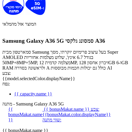
המוצר אזל מהמלאי
סמסונג גלקסי A36
Samsung Galaxy A36 5G
סמארטפון מבית Samsung בעל עיצוב פרימיום יוקרתי, מסך Super
AMOLED בגודל 6.7 אינץ', שלוש מצלמות אחוריות
50MP+8MP+5MP, מצלמה קדמית 12MP, זיכרון אחסון 128GB ו-6GB
RAM ולראשונה בסדרה A כולל גם יכולות חכמות מבוססות AI
צבע:
{{model.selectedColor.displayName}}
נפח:
{{ capacity.name }}
מתנה - Samsung Galaxy A36 5G
צבע:
{{ bonusMakat.name }}
{{
bonusMakat.name
{{bonusMakat.color.displayName}}
שווי מתנה:
}}
{{ bonusMakat.name }}