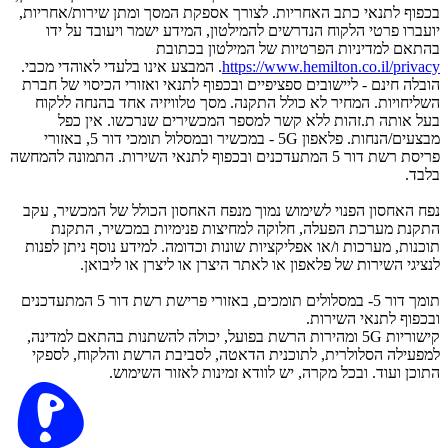
בכפוף לתנאי כתב האחריות. לצורך אספקת המסך ומתן שירות/אחריות,
יועברו פרטי הלקוח הנדרשים להמילטון, המידע ישמר ויעובד על ידו
בהתאם למדיניות הפרטיות של המילטון בכתובת
https://www.hemilton.co.il/privacy
. המבצע אינו בלעדי לאוהדי מכבי.
הובלה חינם - ליישובים ספציפיים ובכפוף לתנאי ואזורי הכיסוי של חברת
השליחויות. המחיר לא כולל התקנה. מסך טלוויזיה אחד בהנחה ללקוח
בעל אותה ת.זהות ללא קשר למספר המכשירים שנרכשו. אין כפל
מבצעים/הנחות. פלאפון 5G - במכשיר ובמסלול תומכי דור 5, באזורי
פריסת רשת דור 5 המתעדכנים ובכפוף לתנאי השירות. התמונה להמחשה
בלבד.
נפח האחסון הפנוי לשימוש נמוך מנפח האחסון הכולל של המכשיר, עקב
התקנת מערכת הפעלה, חלוקה למחיצות פנימיות במכשיר, התקנת
תוכנות, מערכות ו/או אפליקציות שונות וכדומה. למידע נוסף ניתן לפנות
לנציגי השירות של פלאפון או לאתר היצרן או ליצרן או ליבואן.
תומך דור 5- במסלולים תומכים, באזורי פרישת רשת דור 5 המתעדכנים
ובכפוף לתנאי השירות.
קישוריות 5G ומהירות הרשת בפועל, יכולה להשתנות בהתאם למדינה,
למפעילה הסלולרית, לתוכנית הדאטה, לסביבת הרשת והלקוח, לספקי
התוכן ועוד. ובכל מקרה, יש לוודא זמינות לאזור השימוש.