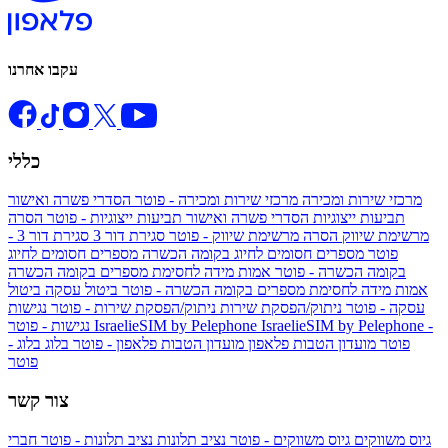
עקבו אחרנו
כללי
מרכזי שירות ומכירה
מרכזי שירות ומכירה - פוטר
הסדרי פשרה ואישור
תביעות ייצוגיות
הסדרי פשרה ואישור תביעות ייצוגיות - פוטר
הסרה
מרשימת שיווק
הסרה מרשימת שיווק - פוטר
סגירת דור 3
סגירת דור 3 -
פוטר
מספרים חסומים לחיוג בקומה הכשרה
מספרים חסומים לחיוג
בקומה הכשרה - פוטר
אמות מידה לחסימת מספרים בקומה הכשרה
אמות מידה לחסימת מספרים בקומה הכשרה - פוטר
ביטול עסקה
ביטול
עסקה - פוטר
ניתוק/הפסקת שירות
ניתוק/הפסקת שירות - פוטר
נגישות
IsraelieSIM by Pelephone -
IsraelieSIM by Pelephone
נגישות - פוטר
פוטר
מועדון הטבות פלאפון
מועדון הטבות פלאפון - פוטר
בלוג
בלוג -
פוטר
צור קשר
גיוס משווקים
גיוס משווקים - פוטר
נציב תלונות
נציב תלונות - פוטר
חברי