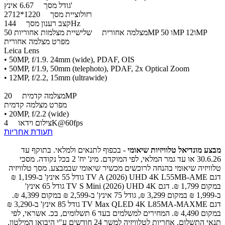
6.67 אינץ'
גודל מסך
רזולוציית מסך
1220*2712
144Hz
קצב רענון מסך
שלישיית מצלמות אחוריות 50MP ו 50MP ו12MP
מצלמה אחורית
מפרט מצלמה אחורית
Leica Lens
• 50MP, f/1.9. 24mm (wide), PDAF, OIS
• 50MP, f/1.9, 50mm (telephoto), PDAF, 2x Optical Zoom
• 12MP, f/2.2, 15mm (ultrawide)
20MP
מצלמה קדמית
מפרט מצלמה קדמית
• 20MP, f/2.2 (wide)
4K@60fps
צילום וידאו
תעודת אחריות
מבצע מונדיאל טלוויזיות שיאומי
- בכפוף לתנאים ולמלאי. בתוקף עד
30.6.26 או עד גמר המלאי, לפי המוקדם. מינ' יח' 2 בכל נקודה. מסכי
טלוויזיה שיאומי בהנחה לרוכשים מכשיר שיאומי שבמבצע. מסך טלוויזיה
דגם TV A (2026) UHD 4K L55MB-AME גודל 55 אינץ' ב-1,199 ₪
במקום 1,799 ₪. דגם TV S Mini (2026) UHD 4K גודל 65 אינץ'
ב-1,999 ₪ במקום 3,299 ₪, גודל 75 אינץ' ב-2,599 ₪ במקום 4,399 ₪.
דגם TV Max QLED 4K L85MA-MAXME גודל 85 אינץ' ב-3,290 ₪
במקום 4,490 ₪. המחירים למשלמים בעד 6 תשלומים, בכ. אשראי, לפי
תנאי התשלום. אחריות לטלוויזיה למשך 24 חודשים ע"י היבואן המילטון,