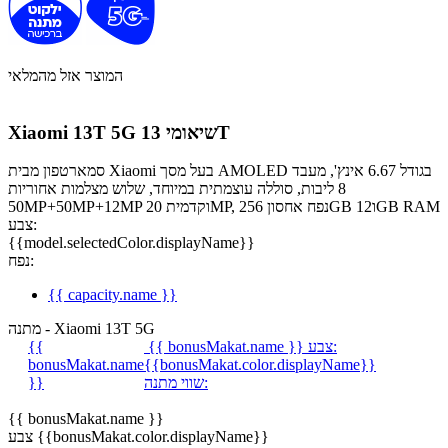
המוצר אזל מהמלאי
שיאומי 13T
Xiaomi 13T 5G
סמארטפון מבית Xiaomi בעל מסך AMOLED בגודל 6.67 אינץ', מעבד
8 ליבות, סוללה עוצמתית במיוחד, שלוש מצלמות אחוריות
50MP+50MP+12MP וקדמית 20MP, נפח אחסון 256GB ו12GB RAM
צבע:
{{model.selectedColor.displayName}}
נפח:
{{ capacity.name }}
מתנה - Xiaomi 13T 5G
צבע:
{{ bonusMakat.name }}
{{
bonusMakat.name
{{bonusMakat.color.displayName}}
שווי מתנה:
}}
{{ bonusMakat.name }}
צבע {{bonusMakat.color.displayName}}