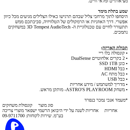
מציאותיים ומלאי חיים.
שמע בתלת מימד
היסחפו לתוך מרחבי צליל שבהם תרגישו כאילו הצלילים מגיעים מכל כיוון
אפשרי. דרך האוזניות או הרמקולים של הטלוויזיה, סביבתכם ממש
תתעורר לחיים עם טכנולוגיית ה- 3D Tempest AudioTech במשחקים
נתמכים.
תכולת האריזה
:
• קונסולה בלו ריי
• 2 בקרים אלחוטיים DualSense
• כונן SSD 1TB
• כבל HDMI
• כבל מתח AC
• כבל USB
• מדריך למשתמש / מידע אחריות
• משחק ASTRO'S PLAYROOM- מותקן מראש.
*מעמד אנכי נמכר בנפרד
סוג מוצר
קונסולת משחקים
אחריות
אחריות לשנה על ידי היבואן הרשמי ישפאר מוצרי צריכה
בע"מ. שירות לקוחות: 09-9711700