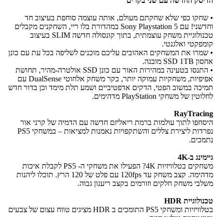
הדיסק החדשה עם שני בקרים
• שחקו כפי שלא שחקתם מעולם, אותה עוצמה סוחפת בעיצוב חד
וחדשני! עם Sony Playstation 5
במהדורת בלו ריי, השחקנים מקבלים
טכנולוגיית משחק עוצמתית, בתוך קונסולה חדשה SLIM בעיצוב
קומפקטי ואלגנטי.
• שמרו את המשחקים האהובים עליכם מוכנים לשליפה בכל עת עם כונן
אחסון SSD 1TB מובנה.
• התנסו בטעינה במהירות האור עם כונן SSD אולטרה-מהיר, תחושת
אפיפיות, משחקיות עמוקה יותר, בקר משחק אלחוטי DualSense‎ עם
תמיכה במשוב הפטי, הדקים אדפטיביים ושמע תלת מימד וכן בדור חדש
לחלוטין של משחקי PlayStation מדהימים.
RayTracing
היסחפו לתוך עולמות ברמת ריאליזם חדשה עם הדמיה של קרני אור
נפרדות ליצירת צללים והשתקפויות נאמנות למציאות – במשחקי PS5
נתמכים.
גיימינג ב-4K
משחקים בטלוויזיות 4K? הפעילו את משחקי ה- PS5 לקבלת איכות
מדהימה. קצב משחק עד 120fps עם פלט של 120 הרץ. תוכלו ליהנות
משלבי משחק חלקים וזורמים בקצב ריענון גבוה.
טכנולוגיית HDR
בטלוויזיות ומשחקי PS5 התומכים ב HDR מציגים טווח עצום של צבעים