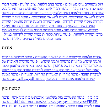
גיוס משווקים
גיוס משווקים - פוטר
נציב תלונות
נציב תלונות - פוטר
חברי
ההנהלה
חברי ההנהלה - פוטר
דברו איתנו בכל הערוצים
דברו איתנו בכל
הערוצים - פוטר
פלאפון בעיר
פלאפון בעיר - פוטר
משרות
משרות - פוטר
רוצים להשאר מעודכנים?
רוצים להשאר מעודכנים? - פוטר
מוקדי שירות
לקוחות
מוקדי שירות לקוחות - פוטר
שירות הזמנת שיחה מהמוקד
שירות
הזמנת שיחה מהמוקד - פוטר
מוקדי שירות- איתור וזימון תור
מוקדי
שירות- איתור וזימון תור - פוטר
רשימת מרכזי שירות לקוחות
רשימת
מרכזי שירות לקוחות - פוטר
שירות לקוחות במייל
שירות לקוחות במייל -
פוטר
סניפים באילת
סניפים באילת - פוטר
אודות
אודות פלאפון תקשורת
אודות פלאפון תקשורת - פוטר
מדיניות פרטיות
ותנאי שימוש
מדיניות פרטיות ותנאי שימוש - פוטר
מדיניות האיכות של
פלאפון
מדיניות האיכות של פלאפון - פוטר
הקוד האתי של פלאפון
הקוד
האתי של פלאפון - פוטר
חוק שכר שווה לעובדת ועובד
חוק שכר שווה
לעובדת ועובד - פוטר
אחריות תאגידית
אחריות תאגידית - פוטר
אמנת
שירות פלאפון
אמנת שירות פלאפון - פוטר
العربية
العربية - פוטר
קבוצת בזק
בזק
בזק - פוטר
אינטרנט בזק בינלאומי
אינטרנט בזק בינלאומי - פוטר
yes+FIBER
yes - פוטר
yes
144 - פוטר
פלאפון
פלאפון - פוטר
144
esim
esim לחו"ל
בזק Online - פוטר
בזק Online
yes+FIBER - פוטר