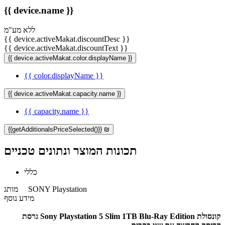
{{ device.name }}
ללא מע"מ
{{ device.activeMakat.discountDesc }}
{{ device.activeMakat.discountText }}
{{ device.activeMakat.color.displayName }}
{{ color.displayName }}
{{ device.activeMakat.capacity.name }}
{{ capacity.name }}
{{getAdditionalsPriceSelected()}} ₪
תכונות המוצר ונתונים טכניים
כללי
SONY Playstation
מותג
מידע נוסף
קונסולת Sony Playstation 5 Slim 1TB Blu-Ray Edition גרסת