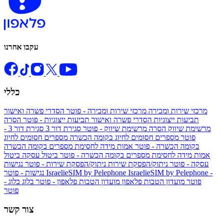
עקבו אחרנו
כללי
מרכזי שירות ומכירה
מרכזי שירות ומכירה - פוטר
הסדרי פשרה ואישור
תביעות ייצוגיות
הסדרי פשרה ואישור תביעות ייצוגיות - פוטר
הסרה
מרשימת שיווק
הסרה מרשימת שיווק - פוטר
סגירת דור 3
סגירת דור 3 -
פוטר
מספרים חסומים לחיוג בקומה הכשרה
מספרים חסומים לחיוג
בקומה הכשרה - פוטר
אמות מידה לחסימת מספרים בקומה הכשרה
אמות מידה לחסימת מספרים בקומה הכשרה - פוטר
ביטול עסקה
ביטול
עסקה - פוטר
ניתוק/הפסקת שירות
ניתוק/הפסקת שירות - פוטר
נגישות
IsraelieSIM by Pelephone -
IsraelieSIM by Pelephone
נגישות - פוטר
פוטר
מועדון הטבות פלאפון
מועדון הטבות פלאפון - פוטר
בלוג
בלוג -
פוטר
צור קשר