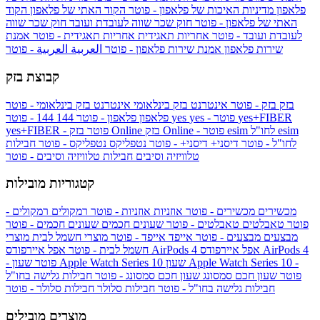
פלאפון
מדיניות האיכות של פלאפון - פוטר
הקוד האתי של פלאפון
הקוד
האתי של פלאפון - פוטר
חוק שכר שווה לעובדת ועובד
חוק שכר שווה
לעובדת ועובד - פוטר
אחריות תאגידית
אחריות תאגידית - פוטר
אמנת
שירות פלאפון
אמנת שירות פלאפון - פוטר
العربية
العربية - פוטר
קבוצת בזק
בזק
בזק - פוטר
אינטרנט בזק בינלאומי
אינטרנט בזק בינלאומי - פוטר
yes+FIBER
yes - פוטר
yes
144 - פוטר
פלאפון
פלאפון - פוטר
144
esim
esim לחו"ל
בזק Online - פוטר
בזק Online
yes+FIBER - פוטר
לחו"ל - פוטר
דיסני+
דיסני+ - פוטר
נטפליקס
נטפליקס - פוטר
חבילות
טלוויזיה וסיבים
חבילות טלוויזיה וסיבים - פוטר
קטגוריות מובילות
מכשירים
מכשירים - פוטר
אוזניות
אוזניות - פוטר
רמקולים
רמקולים -
פוטר
טאבלטים
טאבלטים - פוטר
שעונים חכמים
שעונים חכמים - פוטר
מבצעים
מבצעים - פוטר
אייפד
אייפד - פוטר
מוצרי חשמל לבית
מוצרי
אפל איירפודס AirPods 4
אפל איירפודס AirPods 4
חשמל לבית - פוטר
שעון Apple Watch Series 10 -
שעון Apple Watch Series 10
- פוטר
פוטר
שעון חכם סמסונג
שעון חכם סמסונג - פוטר
חבילות גלישה בחו"ל
חבילות גלישה בחו"ל - פוטר
חבילות סלולר
חבילות סלולר - פוטר
מוצרים מובילים