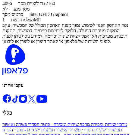
4096x2160
רזולוציית מסך
מסך מגע
לא
Intel UHD Graphics
כרטיס מסך
1MP
מצלמת רשת
נפח האחסון הפנוי לשימוש נמוך מנפח האחסון הכולל של המכשיר, עקב
התקנת מערכת הפעלה, חלוקה למחיצות פנימיות במכשיר, התקנת
תוכנות, מערכות ו/או אפליקציות שונות וכדומה. למידע נוסף ניתן לפנות
לנציגי השירות של פלאפון או לאתר היצרן או ליצרן או ליבואן.
עקבו אחרנו
כללי
מרכזי שירות ומכירה
מרכזי שירות ומכירה - פוטר
הסדרי פשרה ואישור
תביעות ייצוגיות
הסדרי פשרה ואישור תביעות ייצוגיות - פוטר
הסרה