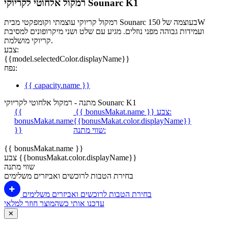
רמקול אלחוטי לקריוקי Sounarc K1
רמקול קריוקי עוצמתי וקומפקטי מבית Sounarc בעוצמה של 150W
ועמידות גבוהה מפני נוזלים. מגיע עם שלט ושני מיקרופונים למסיבת
קריוקי מושלמת.
צבע:
{{model.selectedColor.displayName}}
נפח:
{{ capacity.name }}
מתנה - רמקול אלחוטי לקריוקי Sounarc K1
צבע:
{{ bonusMakat.name }}
{{
bonusMakat.name
{{bonusMakat.color.displayName}}
שווי מתנה:
}}
{{ bonusMakat.name }}
צבע {{bonusMakat.color.displayName}}
שווי מתנה
בחירת הטבות לרוכשים ואביזרים משלימים
בחירת הטבות לרוכשים ואביזרים משלימים
עדכנו אותי כשהמוצר חוזר למלאי
✕