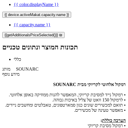
{{ color.displayName }}
{{ device.activeMakat.capacity.name }}
{{ capacity.name }}
{{getAdditionalsPriceSelected()}} ₪
תכונות המוצר ונתונים טכניים
כללי
SOUNARC
מותג
מידע נוסף
רמקול אלחוטי לקריוקי מבית SOUNARC
•
רמקול נייד למסיבת קריוקי, המאפשר להנות ממוזיקה באופן אלחוטי.
•
לרמקול 150 וואט של צליל באיכות גבוהה.
•
תואם למכשירים שונים כגון סמארטפונים, טאבלטים ומחשבים ניידים.
•
מאפשר טעינה של מכשירים.
הערכה כוללת
:
• רמקול מסיבת קריוקי