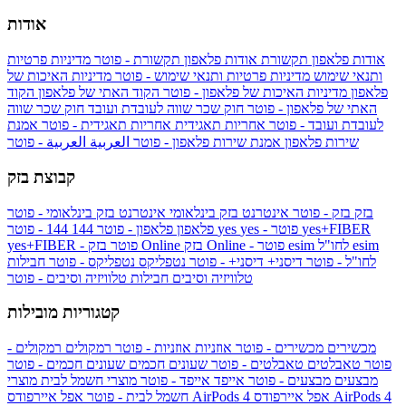
אודות
אודות פלאפון תקשורת
אודות פלאפון תקשורת - פוטר
מדיניות פרטיות
ותנאי שימוש
מדיניות פרטיות ותנאי שימוש - פוטר
מדיניות האיכות של
פלאפון
מדיניות האיכות של פלאפון - פוטר
הקוד האתי של פלאפון
הקוד
האתי של פלאפון - פוטר
חוק שכר שווה לעובדת ועובד
חוק שכר שווה
לעובדת ועובד - פוטר
אחריות תאגידית
אחריות תאגידית - פוטר
אמנת
שירות פלאפון
אמנת שירות פלאפון - פוטר
العربية
العربية - פוטר
קבוצת בזק
בזק
בזק - פוטר
אינטרנט בזק בינלאומי
אינטרנט בזק בינלאומי - פוטר
yes+FIBER
yes - פוטר
yes
144 - פוטר
פלאפון
פלאפון - פוטר
144
esim
esim לחו"ל
בזק Online - פוטר
בזק Online
yes+FIBER - פוטר
לחו"ל - פוטר
דיסני+
דיסני+ - פוטר
נטפליקס
נטפליקס - פוטר
חבילות
טלוויזיה וסיבים
חבילות טלוויזיה וסיבים - פוטר
קטגוריות מובילות
מכשירים
מכשירים - פוטר
אוזניות
אוזניות - פוטר
רמקולים
רמקולים -
פוטר
טאבלטים
טאבלטים - פוטר
שעונים חכמים
שעונים חכמים - פוטר
מבצעים
מבצעים - פוטר
אייפד
אייפד - פוטר
מוצרי חשמל לבית
מוצרי
אפל איירפודס AirPods 4
אפל איירפודס AirPods 4
חשמל לבית - פוטר