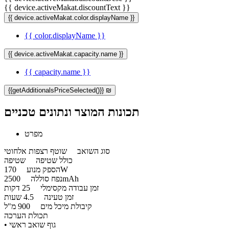
{{ device.activeMakat.discountText }}
{{ device.activeMakat.color.displayName }}
{{ color.displayName }}
{{ device.activeMakat.capacity.name }}
{{ capacity.name }}
{{getAdditionalsPriceSelected()}} ₪
תכונות המוצר ונתונים טכניים
מפרט
סוג השואב
שוטף רצפות אלחוטי
כולל שטיפה
שטיפה
170W
הספק מנוע
2500mAh
נפח סוללה
זמן עבודה מקסימלי
25 דקות
זמן טעינה
4.5 שעות
קיבולת מיכל מים
900 מ"ל
תכולת הערכה
​• גוף שואב ראשי