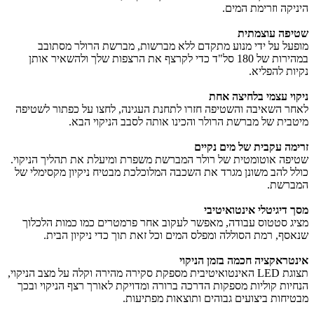
היניקה וזרימת המים.
שטיפה עוצמתית
מופעל על ידי מנוע מתקדם ללא מברשות, מברשת הרולר מסתובב
במהירות של 180 סל"ד כדי לקרצף את הרצפות שלך ולהשאיר אותן
נקיות להפליא.
ניקוי עצמי בלחיצה אחת
לאחר השאיבה והשטיפה חזרו לתחנת העגינה, לחצו על כפתור לשטיפה
מיטבית של מברשת הרולר והכינו אותה לסבב הניקוי הבא.
זרימה עקבית של מים נקיים
שטיפה אוטומטית של רולר המברשת משפרת ומיעלת את תהליך הניקוי.
כולל להב משונן מגרד את השכבה המלוכלכת מבטיח ניקיון מקסימלי של
המברשת.
מסך דיגיטלי אינטואיטיבי
מציג סטטוס עבודה, מאפשר לעקוב אחר פרמטרים כמו כמות הלכלוך
שנאסף, רמת הסוללה ומפלס המים וכל זאת תוך כדי ניקיון הבית.
אינטראקציה חכמה בזמן הניקוי
תצוגת LED האינטואיטיבית מספקת סקירה מהירה וקלה על מצב הניקוי,
הנחיות קוליות מספקות הדרכה ברורה ומדויקת לאורך רצף הניקוי ובכך
מבטיחות ביצועים גבוהים ותוצאות מפתיעות.