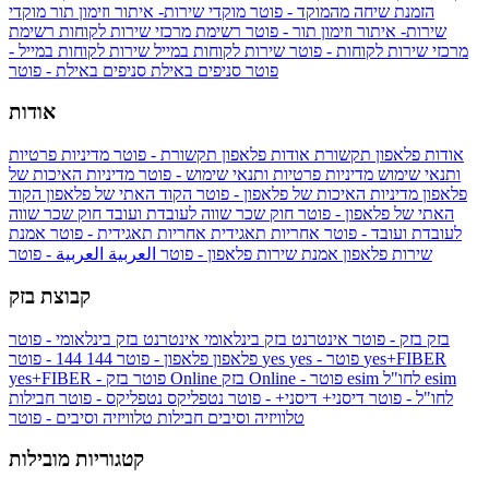
הזמנת שיחה מהמוקד - פוטר
מוקדי שירות- איתור וזימון תור
מוקדי
שירות- איתור וזימון תור - פוטר
רשימת מרכזי שירות לקוחות
רשימת
מרכזי שירות לקוחות - פוטר
שירות לקוחות במייל
שירות לקוחות במייל -
פוטר
סניפים באילת
סניפים באילת - פוטר
אודות
אודות פלאפון תקשורת
אודות פלאפון תקשורת - פוטר
מדיניות פרטיות
ותנאי שימוש
מדיניות פרטיות ותנאי שימוש - פוטר
מדיניות האיכות של
פלאפון
מדיניות האיכות של פלאפון - פוטר
הקוד האתי של פלאפון
הקוד
האתי של פלאפון - פוטר
חוק שכר שווה לעובדת ועובד
חוק שכר שווה
לעובדת ועובד - פוטר
אחריות תאגידית
אחריות תאגידית - פוטר
אמנת
שירות פלאפון
אמנת שירות פלאפון - פוטר
العربية
العربية - פוטר
קבוצת בזק
בזק
בזק - פוטר
אינטרנט בזק בינלאומי
אינטרנט בזק בינלאומי - פוטר
yes+FIBER
yes - פוטר
yes
144 - פוטר
פלאפון
פלאפון - פוטר
144
esim
esim לחו"ל
בזק Online - פוטר
בזק Online
yes+FIBER - פוטר
לחו"ל - פוטר
דיסני+
דיסני+ - פוטר
נטפליקס
נטפליקס - פוטר
חבילות
טלוויזיה וסיבים
חבילות טלוויזיה וסיבים - פוטר
קטגוריות מובילות