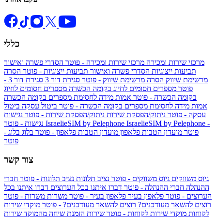
כללי
מרכזי שירות ומכירה
מרכזי שירות ומכירה - פוטר
הסדרי פשרה ואישור
תביעות ייצוגיות
הסדרי פשרה ואישור תביעות ייצוגיות - פוטר
הסרה
מרשימת שיווק
הסרה מרשימת שיווק - פוטר
סגירת דור 3
סגירת דור 3 -
פוטר
מספרים חסומים לחיוג בקומה הכשרה
מספרים חסומים לחיוג
בקומה הכשרה - פוטר
אמות מידה לחסימת מספרים בקומה הכשרה
אמות מידה לחסימת מספרים בקומה הכשרה - פוטר
ביטול עסקה
ביטול
עסקה - פוטר
ניתוק/הפסקת שירות
ניתוק/הפסקת שירות - פוטר
נגישות
IsraelieSIM by Pelephone -
IsraelieSIM by Pelephone
נגישות - פוטר
פוטר
מועדון הטבות פלאפון
מועדון הטבות פלאפון - פוטר
בלוג
בלוג -
פוטר
צור קשר
גיוס משווקים
גיוס משווקים - פוטר
נציב תלונות
נציב תלונות - פוטר
חברי
ההנהלה
חברי ההנהלה - פוטר
דברו איתנו בכל הערוצים
דברו איתנו בכל
הערוצים - פוטר
פלאפון בעיר
פלאפון בעיר - פוטר
משרות
משרות - פוטר
רוצים להשאר מעודכנים?
רוצים להשאר מעודכנים? - פוטר
מוקדי שירות
לקוחות
מוקדי שירות לקוחות - פוטר
שירות הזמנת שיחה מהמוקד
שירות