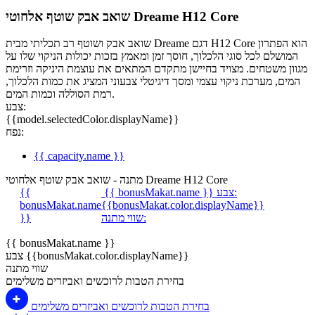
שואב אבק שוטף אלחוטי Dreame H12 Core
שואב אבק ושוטף רב תכליתי מבית Dreame דגם H12 Core הוא הפתרון
המושלם לכל סוגי הלכלוך, חוסך זמן ומאמץ בזכות יכולות הניקוי שלו על
מגוון משטחים. מצויד בחיישן מתקדם המתאים את עוצמת היניקה וזרימת
המים, מערכת ניקוי עצמי ומסך דיגיטלי צבעוני המציג את כמות הלכלוך,
רמת הסוללה וכמות המים.
צבע:
{{model.selectedColor.displayName}}
נפח:
{{ capacity.name }}
מתנה - שואב אבק שוטף אלחוטי Dreame H12 Core
צבע:
{{ bonusMakat.name }}
{{
bonusMakat.name
{{bonusMakat.color.displayName}}
שווי מתנה:
}}
{{ bonusMakat.name }}
צבע {{bonusMakat.color.displayName}}
שווי מתנה
בחירת הטבות לרוכשים ואביזרים משלימים
בחירת הטבות לרוכשים ואביזרים משלימים