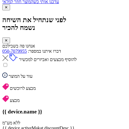
עדכנו אותי כשהמוצר חוזר למלאי
✕
לפני שנתחיל את השיחה
נשמח להכיר
✕
אנחנו פה בשבילכם
דברו איתנו במספר:
050-7079955
להוסיף מבצעים ואביזרים למכשיר
עוד על המוצר
מבצע לרוכשים
מבצע
{{ device.name }}
ללא מע"מ
{{ device.activeMakat.discountDesc }}