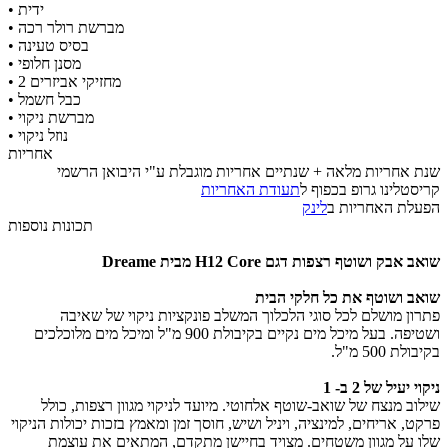
​• ידית
​• מברשת רולר רכה
​• בסיס טעינה
​• מסנן חלופי
​• 2 מחזיקי אביזרים
​• כבל חשמל
​• מברשת ניקוי
​• נוזל ניקוי
אחריות
שנת אחריות מלאה + שנתיים אחריות מוגבלת ע"י היבואן הרשמי
קריסטלינו גרופ בכפוף ל
תעודת האחריות
הפעלת האחריות ב
לינק
תכונות נוספות
שואב אבק ושוטף רצפות
דגם H12 Core
מבית Dreame
שואב ושוטף את כל חלקי הבית
פתרון מושלם לכל סוגי הלכלוך המשלב פונקציות ניקוי של שאיבה
ושטיפה. בעל מיכל מים נקיים בקיבולת 900 מ"ל ומיכל מים מלוכלכים
בקיבולת 500 מ"ל.
ניקוי יעיל של 2 ב- 1
שילוב מנצח של שואב-שוטף אלחוטי. מיועד לניקוי מגוון רצפות, כולל
פרקט, אריחים, למינציה, ויניל ושיש, חוסך זמן ומאמץ בזכות יכולות הניקוי
שלו על מגוון משטחים. מצויד בחיישן מתקדם, המתאים את עוצמת