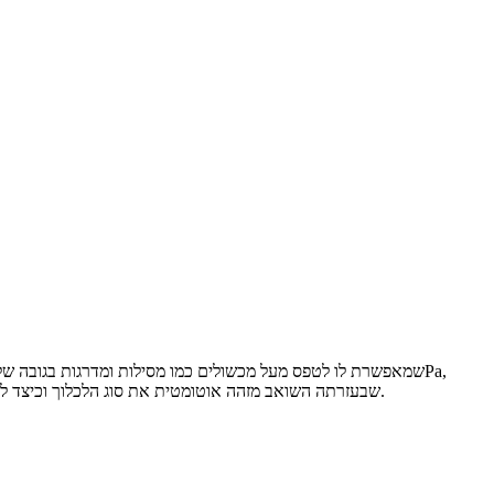
מערכת מתקדמת לזיהוי והימנעות ממכשולים, שליטה מרחוק דרך אפליקציה, טכנולוגיית TripleUp שבעזרתה השואב מזהה אוטומטית את סוג הלכלוך וכיצד לטפל בו ומברשת שמונעת הסתבכות של שיער ופרווה.