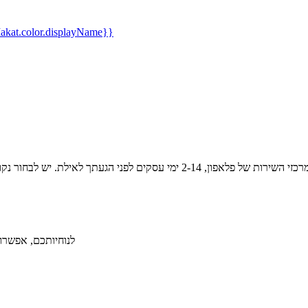
kat.color.displayName}}
לנוחיותכם, אפשרות ל-36 תשלומים ללא תפיסת מסגרת אשראי תמורת תש