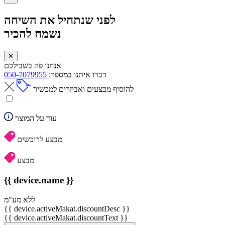
לפני שנתחיל את השיחה
נשמח להכיר
✕
אנחנו פה בשבילכם
דברו איתנו במספר:
050-7079955
להוסיף מבצעים ואביזרים למכשיר
עוד על המוצר
מבצע לרוכשים
מבצע
{{ device.name }}
ללא מע"מ
{{ device.activeMakat.discountDesc }}
{{ device.activeMakat.discountText }}