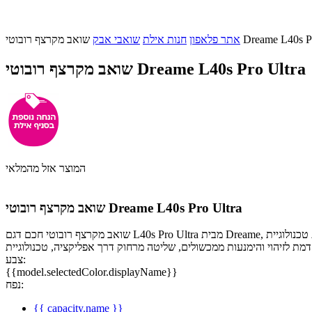
בוטי Dreame L40s Pro Ultra
אתר פלאפון
חנות אילת
שואבי אבק
שואב מקרצף רובוטי Dreame L40s Pro Ultra
המוצר אזל מהמלאי
שואב מקרצף רובוטי Dreame L40s Pro Ultra
שואב מקרצף רובוטי חכם דגם L40s Pro Ultra מבית Dreame, בעל טכנולוגיית טכנולוגיית EasyLeap שמאפשרת לו לטפס מעל מכשולים כמו מסילות ומדרגות בגובה של עד 4 ס"מ. עם עוצמת שאיבה חזקה של 19,000Pa,
צבע:
{{model.selectedColor.displayName}}
נפח:
{{ capacity.name }}