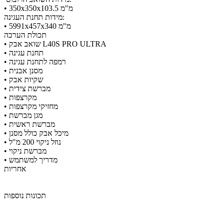
​• 350x350x103.5 מ"מ
מידות תחנת העגינה:
​• 5991x457x340 מ"מ
תכולת הערכה
​• שואב אבק L40S PRO ULTRA
​• תחנת עגינה
​• רמפה לתחנת עגינה
​• מסנן אבנית
​• שקיות אבק
• מברשת צידית
​• מקרצפות
​• מחזיקי מקרצפות
​• ​מגן מברשת
​• מברשת ראשית
​• מיכל אבק כולל מסנן
​• נוזל ניקוי 200 מ"ל
​• מברשת ניקוי
​• מדריך למשתמש
אחריות
תכונות נוספות