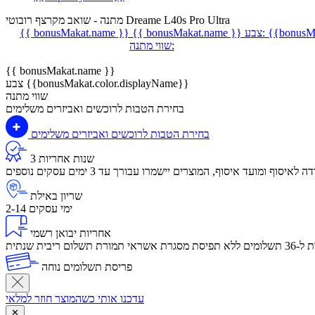
מתנה - שואב מקרצף רובוטי Dreame L40s Pro Ultra
{{bonusMa
צבע:
{{ bonusMakat.name }}
{{ bonusMakat.name }}
שווי מתנה:
{{ bonusMakat.name }}
צבע {{bonusMakat.color.displayName}}
שווי מתנה
בחירת הטבות לרוכשים ואביזרים משלימים
בחירת הטבות לרוכשים ואביזרים משלימים
3 שנות אחריות
שריון באילת
2-14 ימי עסקים
אחריות יבואן רשמי
לום ריבית שנתית
פריסת תשלומים נוחה
עדכנו אותי כשהמוצר חוזר למלאי
✕