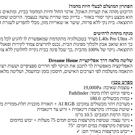
הפתרון המושלם לבעלי חיות מחמד!
הרובוט מזהה את קערות האוכל, ארגזי החול וחיות המחמד בבית, ומתאים 
הוא מבצע ניקוי יסודי באזור - בדיוק כמו שהיית עושה בעצמך. הרובוט שומ
התוצאה- בית נקי ללא פרווה, שיער או שאריות מזון, מבלי להפריע לשגרת 
מנקה מתחת לרהיטים
ה- L40s Pro Ultra מצויד בטכנולוגיה מתקדמת שמאפשרת לו להגיע לכל מקום בבית: הרובוט מוציא את המברשת הצד והמקרצפות החוצה ומותח אותן עד 4 ס"מ כדי להיכנס מתחת לרהיטים נמוכים ולהגיע לפינות צרות.
כך הוא שואב אבק ולכלוך מפינות הבית, נכנס לחריצים צמוד לקירות ופאנל
התוצאה- ניקוי של 100% מהבית ,כך שכל פינה בבית נקייה לחלוטין ללא צורך בניקוי ידני נוסף.
שליטה מלאה דרך אפליקציית Dreame Home
האפליקציה מאפשרת לך לתכנן את הניקוי לפי חדרים ספציפיים ושעות רצוי
התאמה מושלמת לפי הצרכים האישים, חיסכון בזמן ובחשמל, ושליטה מלאה
מפרט טכני
:
• עוצמת שאיבה: 19,000Pa
• מיפוי וניווט תלת מימד: Pathfinder
• כמות מכשולים: 180.0
• מערכת זיהוי מכשולים נמוכים: AI RGB + תאורה מובנית תלת-ממדית בלייזר כפול
• שיטת עבודה: מקרצפת דינאמית + זרוע צד דינאמית
• גובה הרמת המגבים: 10.5 מ"מ
• ניקוי עצמי: שטיפת מקרצפות במים חמים 75 מעלות + יבוש בחימום
• שטיפת מקרצפות במים חמים: 75°
• ייבוש מקרצפות באוויר חם: ✓