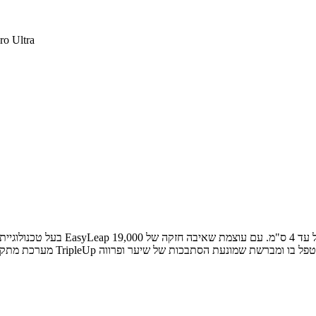
שואב מקרצף רו