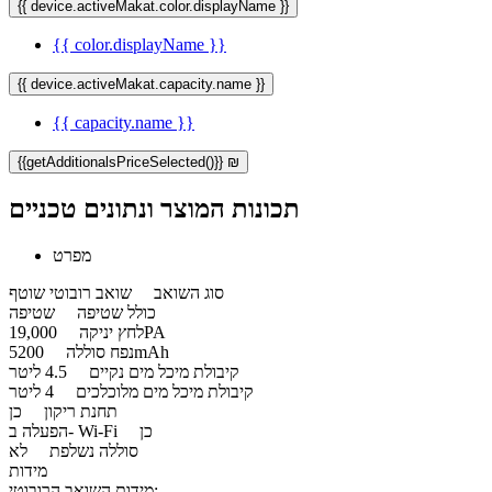
{{ device.activeMakat.color.displayName }}
{{ color.displayName }}
{{ device.activeMakat.capacity.name }}
{{ capacity.name }}
{{getAdditionalsPriceSelected()}} ₪
תכונות המוצר ונתונים טכניים
מפרט
סוג השואב
שואב רובוטי שוטף
כולל שטיפה
שטיפה
19,000PA
לחץ יניקה
5200mAh
נפח סוללה
קיבולת מיכל מים נקיים
4.5 ליטר
קיבולת מיכל מים מלוכלכים
4 ליטר
תחנת ריקון
כן
כן
הפעלה ב- Wi-Fi
סוללה נשלפת
לא
מידות
מידות השואב הרובוטי: