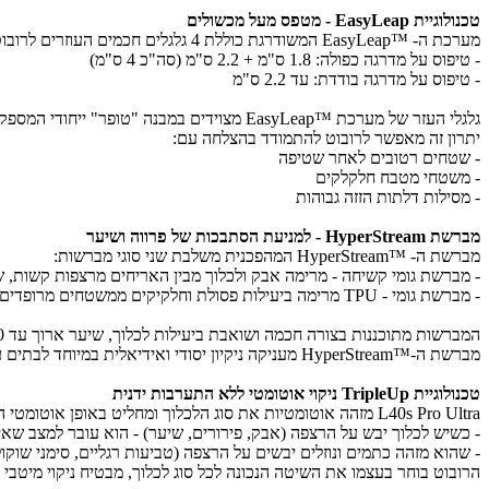
טכנולוגיית EasyLeap - מטפס מעל מכשולים
מערכת ה- ™EasyLeap המשודרגת כוללת 4 גלגלים חכמים העוזרים לרובוט לטפס על מדרגות ומסילות בגובה עד 4 ס"מ.
- טיפוס על מדרגה כפולה: 1.8 ס"מ + 2.2 ס"מ (סה"כ 4 ס"מ)
- טיפוס על מדרגה בודדת: עד 2.2 ס"מ
גלגלי העזר של מערכת ™EasyLeap מצוידים במבנה "טופר" ייחודי המספק אחיזה מעולה גם כאשר המשטח רטוב או חלקלק.
יתרון זה מאפשר לרובוט להתמודד בהצלחה עם:
- שטחים רטובים לאחר שטיפה
- משטחי מטבח חלקלקים
- מסילות דלתות הזזה גבוהות
מברשת HyperStream - למניעת הסתבכות של פרווה ושיער
מברשת ה- ™HyperStream המהפכנית משלבת שני סוגי מברשות:
- מברשת גומי קשיחה - מרימה אבק ולכלוך מבין האריחים מרצפות קשות,
- מברשת גומי - TPU מרימה ביעילות פסולת וחלקיקים ממשטחים מרופדים וסוגי שטיחים שונים
המברשות מתוכננות בצורה חכמה ושואבת ביעילות לכלוך, שיער ארוך עד 30 ס"מ, פרווה ואבק. .
מברשת ה-™HyperStream מעניקה ניקיון יסודי ואידיאלית במיוחד לבתים עם חיות מחמד ,בהם בעיית הסתבכות השיער במברשות שואבים היא אחת הבעיות המרכזיות בתחזוקה השוטפת.
טכנולוגיית TripleUp ניקוי אוטומטי ללא התערבות ידנית
L40s Pro Ultra מזהה אוטומטיות את סוג הלכלוך ומחליט באופן אוטומטי האם לשאוב או לשטוף:
- כשיש לכלוך יבש על הרצפה (אבק, פירורים, שיער) - הוא עובר למצב שאי
- שהוא מזהה כתמים ונוזלים יבשים על הרצפה (טביעות רגליים, סימני שו
הרובוט בוחר בעצמו את השיטה הנכונה לכל סוג לכלוך, מבטיח ניקוי מיטבי 