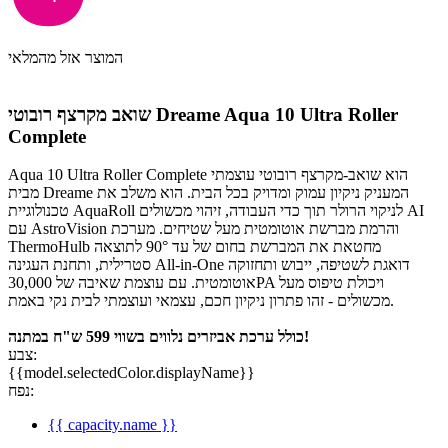
המוצר אזל מהמלאי
שואב מקרצף רובוטי Dreame Aqua 10 Ultra Roller
Complete
Aqua 10 Ultra Roller Complete הוא שואב‑מקרצף רובוטי עוצמתי
מבית Dreame המעניק ניקיון עמוק ומדויק בכל הבית. הוא משלב את
טכנולוגיית AquaRoll לניקוי הרולר תוך כדי העבודה, זיהוי מכשולים AI
עם AstroVision והרמת מברשת אוטומטית מעל שטיחים. מערכת
ThermoHulb מחטאת את המברשת בחום של עד 90° לתוצאה
סטרילית, ותחנת העגינה All‑in‑One דואגת לשטיפה, ייבוש ותחזוקה
אוטומטית. עם עוצמת שאיבה של 30,000PA ויכולת טיפוס מעל
מכשולים - זהו פתרון ניקיון חכם, עצמאי ועוצמתי לבית נקי באמת.
כולל ערכת אביזרים נלווים בשווי 599 ש"ח במתנה!
צבע:
{{model.selectedColor.displayName}}
נפח:
{{ capacity.name }}