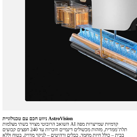
ניווט חכם עם טכנולוגיית AstroVision
השואב הרובוטי מצויד בשתי מצלמות AI קדמיות שמייצרות מפה
תלת־ממדית, מזהות מכשולים דינמיים וזוכרות עד 240 חפצים קבועים
בבית – כולל חיות מחמד, כבלים ורהיטים – לניקוי מדויק, בטוח וללא