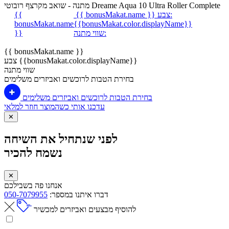
מתנה - שואב מקרצף רובוטי Dreame Aqua 10 Ultra Roller Complete
צבע:
{{ bonusMakat.name }}
{{
bonusMakat.name
{{bonusMakat.color.displayName}}
שווי מתנה:
}}
{{ bonusMakat.name }}
צבע {{bonusMakat.color.displayName}}
שווי מתנה
בחירת הטבות לרוכשים ואביזרים משלימים
בחירת הטבות לרוכשים ואביזרים משלימים
עדכנו אותי כשהמוצר חוזר למלאי
✕
לפני שנתחיל את השיחה
נשמח להכיר
✕
אנחנו פה בשבילכם
דברו איתנו במספר:
050-7079955
להוסיף מבצעים ואביזרים למכשיר