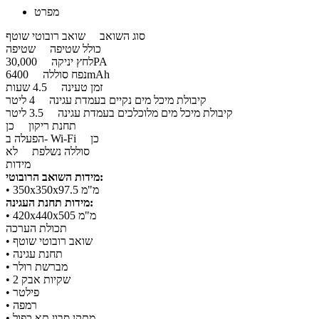
מפרט
סוג השואב
שואב רובוטי שוטף
כולל שטיפה
שטיפה
30,000PA
לחץ יניקה
6400mAh
נפח סוללה
זמן טעינה
4.5 שעות
קיבולת מיכל מים נקיים בעמדת עגינה
4 ליטר
קיבולת מיכל מים מלוכלכים בעמדת עגינה
3.5 ליטר
תחנת ריקון
כן
כן
הפעלה ב- Wi-Fi
סוללה נשלפת
לא
מידות
מידות השואב הרובוטי:
​• 350x350x97.5 מ"מ
מידות תחנת העגינה:
​• 420x440x505 מ"מ
תכולת הערכה
​• שואב רובוטי שוטף
​• תחנת עגינה
​• מברשת רולר
​• 2 שקיות אבק
​• פילטר
​• רמפה
​• מתקן סבון תא כפול