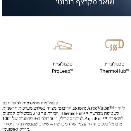
טכנולוגיות מתקדמות לניקוי חכם
השואב הרובוטי מצויד בשלוש מערכות חדשניות: AstroVision™ לזיהוי
וזכירת עד 240 מכשולים קבועים, ThermoHub™ לשטיפת מברשת
הרולר בטמפרטורה של 100°C לניקוי סטרילי, ו‑AquaRoll™ לשאיבת
מים מלוכלכים וניקוי עצמי של המברשת – שילוב שמבטיח ניקיון יסודי,
מדויק ואוטונומי.