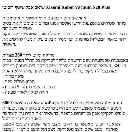
S20 Plus
שואב אבק שוטף רובוטי Xiaomi Robot Vacuum
זיהוי שטיחים חכם עם הרמת מטליות אוטומטית
מזהה שטיחים באמצעות חיישן אולטראסוני ומרים אוטומטית את בסיס
מטליות השטיפה.
במצב שאיבת שטיח, השואב הרובוטי מפעיל באופן אוטומטי יניקה חזקה
יותר כאשר המטליות מורמות, וכך מסיר אבק ביעילות מבלי להרטיב את
השטיח.
סריקת וניווט לייזר 360 מעלות
באמצעות טכנולוגיית ניווט חדשנית בלייזר לסריקת כל החלל הפנימי בבית
ב-360°, השואב הרובוטי בונה במהירות מפת פריסת בית ומתכנן במדויק
את מסלול הניקוי, כדי להעניק לכם חווית ניקיון יעילה וללא דאגות:
- מיפוי מהיר
- תכנון מסלול ניקוי
- מיפוי רב-מפלסי (עד 5 מפות)
- חזרה לניקוי לאחר טעינה
מנוע שאיבה עוצמתי 6000Pa הנותן מענה חזק ויעיל גם ללכלוך עקשן
המנוע העוצמתי מאפשר לשואב הרובוטי לשאוב בקלות עפר, שערות
ואפילו חלקיקי אבק ממרווחים ברצפה, בהשאירו את הבית נקי ומצוחצח
לאחר ניקוי עמוק ויעיל.
השואב הרובוטי מאפשר בחירה בין מצבי ניקוי ושטיפה שונים: 4 מצבי
שאיבה - מצב שקט, מצב סטנדרטי, מצב חזק ומצב טורבו ו- 3 מצבי