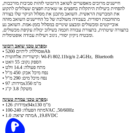
חיישנים מרובים מאפשרים לשואב הרובוטי לזהות סביבות מורכבות,
להפחית ביעילות היתקלות בחפצים או שאיבת חפצים שעלולים לתקוע
את המברשת הראשית. השואב מתכנן את מסלול הניקוי שלו בצורה
מתוחכמת ויסודית. בעבודה משולבת של כל החיישנים השואב מזהה
אובייקטים ומכשולים ומבצע שינויים במסלול בזמן-אמת. השואב נע
בתצורה שיטתית, בתצורת עבודה חכמה בשילוב יכולת עקיפת מכשולים,
ומבטיח ניקיון יסודי, ניגוב ויעילות עבודה אופטימלית.
:
מפרט טכני שואב רובוטי
סוללה: ליתיום 5200mAh
•
קישוריות אלחוטית: Wi-Fi 802.11b/g/n 2.4GHz, Bluetooth
•
הספק נקוב: 55 וואט
•
מתח פעולה: 14.4 וולט
•
נפח מיכל אבק: 450 מ"ל
•
נפח מיכל מים: 290 מ"ל
•
מידות: 97x350 מ"מ
•
משקל: 3.8 ק"ג
•
:
מפרט טכני עמדת טעינה
מידות: 126x94x130 מ"מ
•
מתח הפעלה: 100-240VAC ,50/60Hz
•
מתח יציאה: 1.0A ,19.8VDC
•