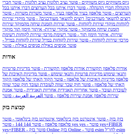
גיוס משווקים
גיוס משווקים - פוטר
נציב תלונות
נציב תלונות - פוטר
חברי
ההנהלה
חברי ההנהלה - פוטר
דברו איתנו בכל הערוצים
דברו איתנו בכל
הערוצים - פוטר
פלאפון בעיר
פלאפון בעיר - פוטר
משרות
משרות - פוטר
רוצים להשאר מעודכנים?
רוצים להשאר מעודכנים? - פוטר
מוקדי שירות
לקוחות
מוקדי שירות לקוחות - פוטר
שירות הזמנת שיחה מהמוקד
שירות
הזמנת שיחה מהמוקד - פוטר
מוקדי שירות- איתור וזימון תור
מוקדי
שירות- איתור וזימון תור - פוטר
רשימת מרכזי שירות לקוחות
רשימת
מרכזי שירות לקוחות - פוטר
שירות לקוחות במייל
שירות לקוחות במייל -
פוטר
סניפים באילת
סניפים באילת - פוטר
אודות
אודות פלאפון תקשורת
אודות פלאפון תקשורת - פוטר
מדיניות פרטיות
ותנאי שימוש
מדיניות פרטיות ותנאי שימוש - פוטר
מדיניות האיכות של
פלאפון
מדיניות האיכות של פלאפון - פוטר
הקוד האתי של פלאפון
הקוד
האתי של פלאפון - פוטר
חוק שכר שווה לעובדת ועובד
חוק שכר שווה
לעובדת ועובד - פוטר
אחריות תאגידית
אחריות תאגידית - פוטר
אמנת
שירות פלאפון
אמנת שירות פלאפון - פוטר
العربية
العربية - פוטר
קבוצת בזק
בזק
בזק - פוטר
אינטרנט בזק בינלאומי
אינטרנט בזק בינלאומי - פוטר
yes+FIBER
yes - פוטר
yes
144 - פוטר
פלאפון
פלאפון - פוטר
144
esim
esim לחו"ל
בזק Online - פוטר
בזק Online
yes+FIBER - פוטר