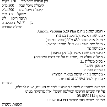
זמן עבודה מקסימלי
170 דקות
קיבולת מיכל אבק
300 מ"ל
קיבולת מיכל מים
290 מ"ל
משקל
3.8 ק"ג
תחנת ריקון
לא
כן
הפעלה ב- Wi-Fi
תכולת הערכה
•
רובוט שואב מדגם Xiaomi Vacuum S20 Plus
•
מברשת ראשית (מותקנת במוצר)
•
מיכל אבק בנפח 450 מ"ל (מותקן במוצר)
•
מיכל מים בנפח 290 מ"ל (מותקן במוצר)
•
מברשת צד
•
כיסוי מברשת ראשית (מותקן במוצר)
•
מטלית עגולה 2x (מותקנת על גבי בסיס המטלית)
•
בסיס מטלית 2x
•
מטען חשמלי
•
עמדת טעינה
•
מברשת ניקוי (קיימת במארז המוצר)
•
מדריך למשתמש וכתב אחריות
אחריות
אחריות לשנתיים לשואב הרובוטי ולתחנת העגינה, ושנה לסוללה,
על-ידי היבואן הרשמי המילטון חשמל ואלקטרוניקה בע"מ
טלפון: 08-6852114
תמיכה ושרות בוואטסאפ: 052-6104399
תכונות נוספות