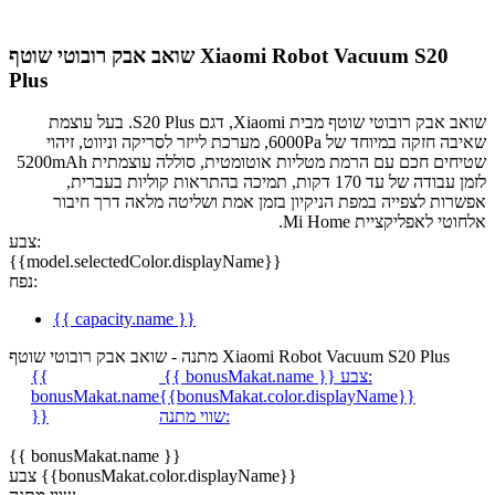
שואב אבק רובוטי שוטף Xiaomi Robot Vacuum S20
Plus
שואב אבק רובוטי שוטף מבית Xiaomi, דגם S20 Plus. בעל עוצמת
שאיבה חזקה במיוחד של 6000Pa, מערכת לייזר לסריקה וניווט, זיהוי
שטיחים חכם עם הרמת מטליות אוטומטית, סוללה עוצמתית 5200mAh
לזמן עבודה של עד 170 דקות, תמיכה בהתראות קוליות בעברית,
אפשרות לצפייה במפת הניקיון בזמן אמת ושליטה מלאה דרך חיבור
אלחוטי לאפליקציית Mi Home.
צבע:
{{model.selectedColor.displayName}}
נפח:
{{ capacity.name }}
מתנה - שואב אבק רובוטי שוטף Xiaomi Robot Vacuum S20 Plus
צבע:
{{ bonusMakat.name }}
{{
bonusMakat.name
{{bonusMakat.color.displayName}}
שווי מתנה:
}}
{{ bonusMakat.name }}
צבע {{bonusMakat.color.displayName}}