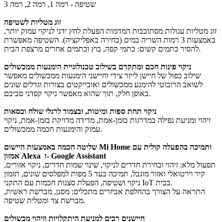
שטיפה - רמה 1, רמה 2, רמה 3
זוג מטליות לשטיפה
זוג מטליות עגולות מסתובבות המדמות הפעלת לחץ ידני לניקוי עמוק יותר,
באמצעות 3 רמות השריה במים (בחירה באפליקציה). השטיפה מאפשרת
להסיר כתמים קשים: כתמי קפה, בוץ וכתמים אחרים מרצפת הבית.
ניקוי פינות חכם ומתקדם בשילוב טכנולוגיית הימנעות ממכשולים
שילוב כפול של חיישן לייזר צידי וחיישני הימנעות ממכשולים מאפשר
לשואב הרובוטי להימנע ממכשולים ואובייקטים בצורות וגדלים שונים
באופן חלק, תוך שהוא מאפשר ניקוי קפדני סביבם.
ניקוי תחת ספות ומיטות, ובצמוד לרגלי שולח וכסאות
זיהוי ומניעת נפילה במדרגות בזמן-אמת,
מדידה מדויקת בזמן-אמת,
ניקוי
עמוק והימנעות חכמה ממכשולים.
שליטה חכמה באמצעות היישום Mi Home ותמיכה בהפעלה קולית עם
אמזון Alexa ו- Google Assistant
תפעול מלא: זיהוי ובחירת חדרים לניקוי, שינוי שמות חדרים, ניקוי אזורים,
קיר וירטואלי ואזור מוגבל, תמיכה בעד 5 מפות למפלסים שונים, תזמון
ניקוי ושטיפה, הפעלת סצנות חכמות עם התקני IoT בבית.
התראה על הצורך בהחלפת אביזרים מתכלים: מסנן, מברשת ראשית,
מברשת צד ומטלית שטיפה.
חיישנים רבים למניעת היתקלויות וזיהוי מכשולים