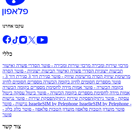
עקבו אחרנו
כללי
מרכזי שירות ומכירה
מרכזי שירות ומכירה - פוטר
הסדרי פשרה ואישור
תביעות ייצוגיות
הסדרי פשרה ואישור תביעות ייצוגיות - פוטר
הסרה
מרשימת שיווק
הסרה מרשימת שיווק - פוטר
סגירת דור 3
סגירת דור 3 -
פוטר
מספרים חסומים לחיוג בקומה הכשרה
מספרים חסומים לחיוג
בקומה הכשרה - פוטר
אמות מידה לחסימת מספרים בקומה הכשרה
אמות מידה לחסימת מספרים בקומה הכשרה - פוטר
ביטול עסקה
ביטול
עסקה - פוטר
ניתוק/הפסקת שירות
ניתוק/הפסקת שירות - פוטר
נגישות
IsraelieSIM by Pelephone -
IsraelieSIM by Pelephone
נגישות - פוטר
פוטר
מועדון הטבות פלאפון
מועדון הטבות פלאפון - פוטר
בלוג
בלוג -
פוטר
צור קשר