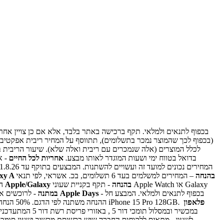
(בכפוף לכך שהמוצר נמכר בתשלומים), תתווסף על המחיר ריבית אפקטיבי
לכלל המוצרים (אלה שנמכרים עם ריבית ואלה שלא). שיעור הריבית
בדואל בטווח ימי ושעות המוגדר לאותו מבצע.
אחריות לכל החיים
מבצע מכשיר Galaxy A בהנחה
– המחירים למשלמים בעד 6 תשלומים, בכ. אשראי, לפי תנאי
מבצע שעון Apple/Galaxy בהנחה
- תקף בקניית שעוני Apple Watch או Galaxy
ה
- בכפוף לתנאים ולמלאי. המבצע חל
מבצע Apple Days
מבצע בלעדי לאתר תיק Reebok במתנה
- לרוכשים אח
פלאפון
ברכישת מגוון מכשירים חדשים מסדרת iPhone 16\15. לא כולל מכשירים מחודשים ולא כולל הדגמים: iPhone 15, iPhone 16, iPhone 16 Plus. ההנחה משתנה לפי הדגם. 50% הנחה לדגם iPhone 15 Pro 128GB.