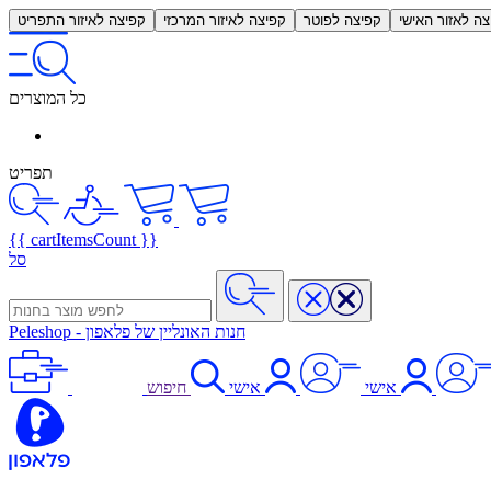
צה לאזור האישי
קפיצה לפוטר
קפיצה לאיזור המרכזי
קפיצה לאיזור התפריט
כל המוצרים
תפריט
{{ cartItemsCount }}
סל
חנות האונליין של פלאפון
-
Peleshop
אישי
אישי
חיפוש