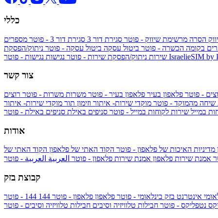
כללי
ווק
הסרה מרשימת שיווק - פוטר
סגירת דור 3
סגירת דור 3 - פוטר
מספרים
ים בקומה הכשרה - פוטר
ביטול עסקה
ביטול עסקה - פוטר
ניתוק/הפסקת
IsraelieSIM by
נגישות - פוטר
שירות
ניתוק/הפסקת שירות - פוטר
נגישות
צור קשר
צים - פוטר
פלאפון בעיר
פלאפון בעיר - פוטר
משרות
משרות - פוטר
רוצים
 שיחה מהמוקד - פוטר
מוקדי שירות- איתור וזימון תור
מוקדי שירות- איתור
ות במייל
שירות לקוחות במייל - פוטר
סניפים באילת
סניפים באילת - פוטר
אודות
מדיניות האיכות של פלאפון - פוטר
הקוד האתי של פלאפון
הקוד האתי של
טר
אמנת שירות פלאפון
אמנת שירות פלאפון - פוטר
العربية
العربية - פוטר
קבוצת בזק
אומי
אינטרנט בזק בינלאומי - פוטר
פלאפון
פלאפון - פוטר
144
יקס
נטפליקס - פוטר
חבילות טלוויזיה וסיבים
חבילות טלוויזיה וסיבים - פוטר