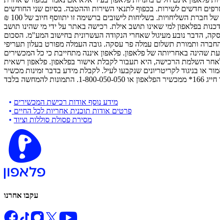
פים חדשים לשירות. בכפוף לתנאי השירות וההטבה. בסיום שני החודשים
- השליחות בתשלום (אלא אם נאמר במפורש אחרת) ובכפוף לתנאי ואזורי הכיסוי של חברת השליחויות. בשליחות לישובים ברשימה זו יתווסף חיוב של 100 ₪
נות בפלאפון למי שאינו תושב אילת. רכישה באתר על ידי מי שהינו תושב
סקה, הדבר נובע מעיגול שאחרי הנקודה העשרונית בחישוב המע"מ. הסכום
 החברה ותמורת תשלום עמלה פר עסקה. גובה העמלה מפורט בעלון תעריפי
עת שהינה באחריותה של פלאפון. פלאפון איננה מתחייבת כי כל המכשירים
. לאחר השלמת הרכישה, היא תעבור לקבלת אישור בפלאפון. פלאפון רשאית
או בניגוד לקריטריונים שנקבעו לעיל. לקבלת מידע בדבר זמינות מכשיר
מידע נוסף אודות רכישת המכשירים
•
פרטים אודות תוכנית אחריות לכל החיים
•
מסירת פסולת סוללות וציוד
•
עקבו אחרנו