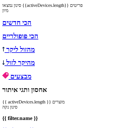
נמצאו {{activeDevices.length}} פריטים
סינון
מיון
הכי חדשים
הכי פופולריים
מהזול ליקר
מהיקר לזול
מבצעים
אחסון ותגי איתור
{{ activeDevices.length }} מוצרים
סינון
נקה
{{ filter.name }}