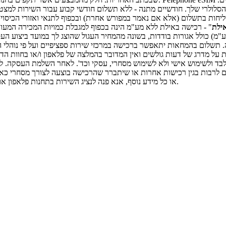
סלולרי שלך. חודשיים מתנה - ללא תשלום חודשי קבוע עבור השירות למצטר
ילת
" - רכישה באילת ללא מע"מ הינה בכפוף למגבלת כמויות המכירה המעודכ
מ) כולל אגורות בודדות, בשונה מהמחיר העגול שהוצג לך במועד ביצוע הע
ה. תשלום בהמחאות יתאפשר ברכישה במרכזי שירות ספציפיים ועל פי נוהלי
 על מדרג של דעות גולשים ואין המדובר בהמלצה של פלאפון ו/או בחוות הד
ם בלבד ולשימוש אישי ולא לשימוש מסחרי, עסקי וכד'. לאחר השלמת העסקה
בות בגין רכישות אחרות או שיתברר שהרכישה בוצעה לצורך מסחרי כאמור 
או כל מידע נוסף, אנא פנה לנציג השירות בתחנות פלאפון או חייג 166* ממכשיר הפלאפון או 1-800-050-050. התמונות להמחשה בלבד.