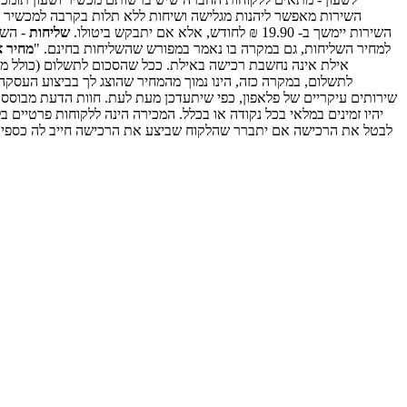
השירות מאפשר ליהנות מגלישה ושיחות ללא תלות בקרבה למכשיר ה
השירות יימשך ב- 19.90 ₪ לחודש, אלא אם יתבקש ביטולו.
שליחות
למחיר השליחות, גם במקרה בו נאמר במפורש שהשליחות בחינם. "
מחיר א
אילת אינה נחשבת רכישה באילת. ככל שהסכום לתשלום (כולל מע"
לתשלום, במקרה כזה, הינו נמוך מהמחיר שהוצג לך בביצוע העסק
שירותים עיקריים של פלאפון, כפי שיתעדכן מעת לעת. חוות הדעת מבוססת
יהיו זמינים במלאי בכל נקודה או בכלל. המכירה הינה ללקוחות פרטיי
לבטל את הרכישה אם יתברר שהלקוח שביצע את הרכישה חייב לה כספים לר