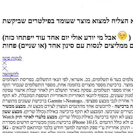
א הצליח למצוא מוצר שעומד בפילטרים שביקשת
)
(אבל מי יודע אולי יום אחד עוד ייפתחו כזה
ם ממליצים לנסות עם סינון אחד (או שניים) פחות
לנקות סינון
להשוואה
בכפוף לתנאים ולמלאי. תקף ברכישה באתר בלבד, אלא אם כן צויין אחרת לגבי מבצע ספציפי. בכפוף לתנאי כל מבצע. המחירים המוצגים תקפים למשלמים בעד 6 תשלומים, בכ. אשראי, לפי תנאי התשלום. בפריסת תשלומים
 המוצר. ברכישת מספר מוצרים בהזמנה אחת, מספר התשלומים שנבחר תקף
גבי אותו מספר תשלומים. עסקה באתר תושלם רק לאחר קבלת אישור עסקה
-34 שנים נוספות לסמארטפונים ולמגוון שעונים, בכפוף לתנאי האחריות והאחריות הנוספת המוגבלת. לא תקף
ברכישת שעונים מתוצרת Garmin ו-Neatogo. המחירים נכונים למועד זה ועשויים להשתנות. המבצעים בתוקף עד 31.8.26 או עד גמר המלאי, לפי המוקדם. מינימום יח' - 10 בכל נקודה אלא אם נאמר אחרת לגבי מבצע ספציפי.
ה ברכישה
- לרוכשים אחד מהדגמים המצוין לצידם מבצע זה.
ירים שנרכשו. המבצע לא תקף ברכישה באילת (כולל שריון).
. המבצע לא תקף ברכישה באילת (כולל שריון).
- במכשיר ובמסלול תומכי דור 5 , באזורי פריסת רשת דור 5 המתעדכנים ובכפוף לתנאי השירות. למוצר הניתן במתנה ברכישת סמארטפון שבמבצע - תינתן אחריות ע"י ספק המתנה למשך חודש בלבד ובהתאם לתנאים
5G
ן בעיר אלא אם נאמר במפורש אחרת. Pelephone eSIM לשעון - מתאים ללקוחות החברה שיש ברשותם מכשיר ושעון תומכים.