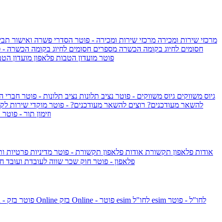
מרכזי שירות ומכירה
מרכזי שירות ומכירה - פוטר
הסדרי פשרה ואישור תביע
חסומים לחיוג בקומה הכשרה
מספרים חסומים לחיוג בקומה הכשרה - 
IsraelieSIM by Pelephone - פוטר
מועדון הטבות פלאפון
מועדון הטב
גיוס משווקים
גיוס משווקים - פוטר
נציב תלונות
נציב תלונות - פוטר
חברי ה
להשאר מעודכנים?
רוצים להשאר מעודכנים? - פוטר
מוקדי שירות לק
וזימון תור - פוטר
ר
אודות פלאפון תקשורת
אודות פלאפון תקשורת - פוטר
מדיניות פרטיות ו
פלאפון - פוטר
חוק שכר שווה לעובדת ועובד
חו
esim לחו"ל - פוטר
esim לחו"ל
בזק Online - פוטר
בזק Online
yes+FIBER - פוטר