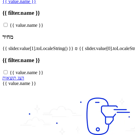
{{ value.name }}
{{ filter.name }}
{{ value.name }}
מחיר
{{ slider.value[1].toLocaleString() }} ₪
{{ slider.value[0].toLocaleSt
{{ filter.name }}
{{ value.name }}
הצג תוצאות
{{ value.name }}