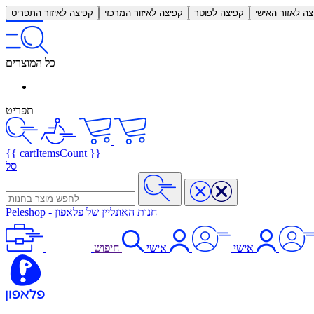
צה לאזור האישי
קפיצה לפוטר
קפיצה לאיזור המרכזי
קפיצה לאיזור התפריט
כל המוצרים
תפריט
{{ cartItemsCount }}
סל
חנות האונליין של פלאפון
-
Peleshop
אישי
אישי
חיפוש