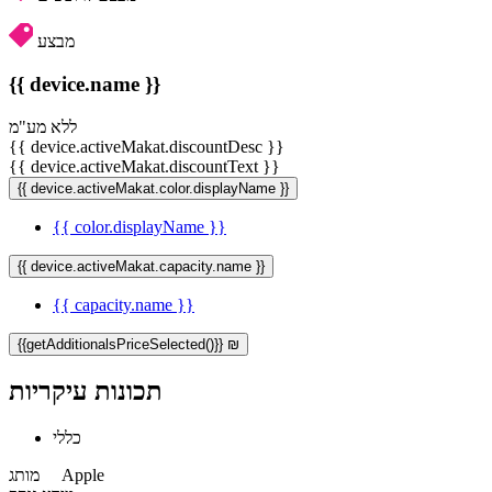
מבצע
{{ device.name }}
ללא מע"מ
{{ device.activeMakat.discountDesc }}
{{ device.activeMakat.discountText }}
{{ device.activeMakat.color.displayName }}
{{ color.displayName }}
{{ device.activeMakat.capacity.name }}
{{ capacity.name }}
{{getAdditionalsPriceSelected()}} ₪
תכונות עיקריות
כללי
Apple
מותג