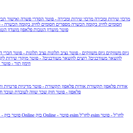
מרכזי שירות ומכירה
מרכזי שירות ומכירה - פוטר
הסדרי פשרה ואישור תביע
חסומים לחיוג בקומה הכשרה
מספרים חסומים לחיוג בקומה הכשרה - 
IsraelieSIM by Pelephone - פוטר
מועדון הטבות פלאפון
מועדון הטב
גיוס משווקים
גיוס משווקים - פוטר
נציב תלונות
נציב תלונות - פוטר
חברי ה
להשאר מעודכנים?
רוצים להשאר מעודכנים? - פוטר
מוקדי שירות לק
וזימון תור - פוטר
ר
אודות פלאפון תקשורת
אודות פלאפון תקשורת - פוטר
מדיניות פרטיות ו
פלאפון - פוטר
חוק שכר שווה לעובדת ועובד
חו
esim לחו"ל - פוטר
esim לחו"ל
בזק Online - פוטר
בזק Online
yes+FIBER - פוטר