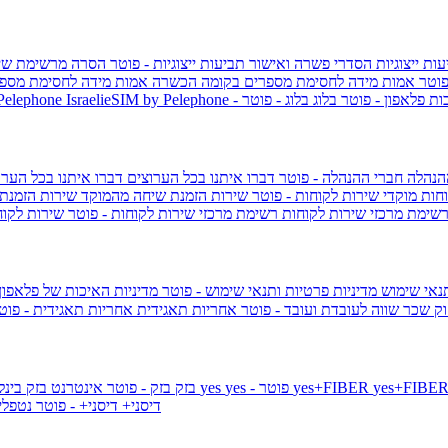
ות ייצוגיות
הסדרי פשרה ואישור תביעות ייצוגיות - פוטר
הסרה מרשימת שי
פוטר
אמות מידה לחסימת מספרים בקומה הכשרה
אמות מידה לחסימת מספר
ות פלאפון - פוטר
בלוג
בלוג - פוטר
 Pelephone
הנהלה
חברי ההנהלה - פוטר
דברו איתנו בכל הערוצים
דברו איתנו בכל הערו
וחות
מוקדי שירות לקוחות - פוטר
שירות הזמנת שיחה מהמוקד
שירות הזמנת
שימת מרכזי שירות לקוחות
רשימת מרכזי שירות לקוחות - פוטר
שירות לקוח
תנאי שימוש
מדיניות פרטיות ותנאי שימוש - פוטר
מדיניות האיכות של פלאפון
ק שכר שווה לעובדת ועובד - פוטר
אחריות תאגידית
אחריות תאגידית - פו
yes+FIBER
yes - פוטר
yes
144 - פוטר
בזק
בזק - פוטר
אינטרנט בזק בינל
דיסני+
דיסני+ - פוטר
נטפל