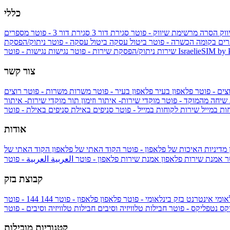
כללי
ווק
הסרה מרשימת שיווק - פוטר
סגירת דור 3
סגירת דור 3 - פוטר
מספרים
ים בקומה הכשרה - פוטר
ביטול עסקה
ביטול עסקה - פוטר
ניתוק/הפסקת
IsraelieSIM by
נגישות - פוטר
שירות
ניתוק/הפסקת שירות - פוטר
נגישות
צור קשר
צים - פוטר
פלאפון בעיר
פלאפון בעיר - פוטר
משרות
משרות - פוטר
רוצים
 שיחה מהמוקד - פוטר
מוקדי שירות- איתור וזימון תור
מוקדי שירות- איתור
ות במייל
שירות לקוחות במייל - פוטר
סניפים באילת
סניפים באילת - פוטר
אודות
מדיניות האיכות של פלאפון - פוטר
הקוד האתי של פלאפון
הקוד האתי של
טר
אמנת שירות פלאפון
אמנת שירות פלאפון - פוטר
العربية
العربية - פוטר
קבוצת בזק
אומי
אינטרנט בזק בינלאומי - פוטר
פלאפון
פלאפון - פוטר
144
יקס
נטפליקס - פוטר
חבילות טלוויזיה וסיבים
חבילות טלוויזיה וסיבים - פוטר
קטגוריות מובילות