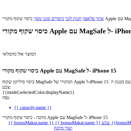
אתר פלאפון
חנות לובי
כיסויים ומגני מסך
App עם MagSafe ל- iPhone 15
המוצר אזל מהמלאי
כיסוי שקוף מקורי Apple עם MagSafe ל- iPhone 15
צבע:
{{model.selectedColor.displayName}}
נפח:
{{ capacity.name }}
מתנה - כיסוי שקוף מקורי Apple עם MagSafe ל- iPhone 15
{{bonusMa
צבע:
{{ bonusMakat.name }}
{{ bonusMakat.name }}
שווי מתנה: