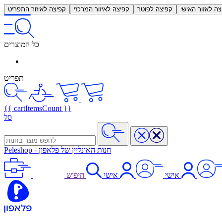
צה לאזור האישי
קפיצה לפוטר
קפיצה לאיזור המרכזי
קפיצה לאיזור התפריט
כל המוצרים
תפריט
{{ cartItemsCount }}
סל
חנות האונליין של פלאפון
-
Peleshop
אישי
אישי
חיפוש