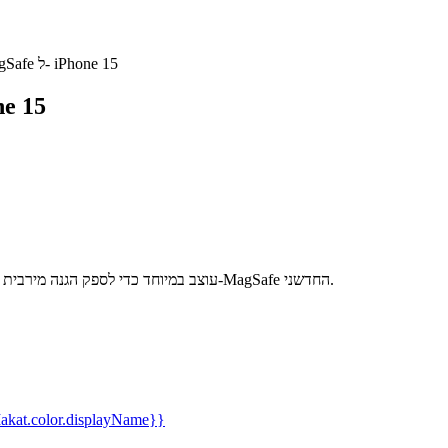
כיסוי שקוף מקורי Apple עם MagSafe ל- iPhone 15
כיסוי שקוף מקורי le
כיסוי סיליקון שקוף MagSafe המקורי של Apple ל-iPhone 15 עוצב במיוחד כדי לספק הגנה מירבית עם מנגנון ה-MagSafe החדשני.
kat.color.displayName}}