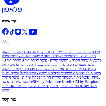
עקבו אחרנו
כללי
מרכזי שירות ומכירה
מרכזי שירות ומכירה - פוטר
הסדרי פשרה ואישור
תביעות ייצוגיות
הסדרי פשרה ואישור תביעות ייצוגיות - פוטר
הסרה
מרשימת שיווק
הסרה מרשימת שיווק - פוטר
סגירת דור 3
סגירת דור 3 -
פוטר
מספרים חסומים לחיוג בקומה הכשרה
מספרים חסומים לחיוג
בקומה הכשרה - פוטר
אמות מידה לחסימת מספרים בקומה הכשרה
אמות מידה לחסימת מספרים בקומה הכשרה - פוטר
ביטול עסקה
ביטול
עסקה - פוטר
ניתוק/הפסקת שירות
ניתוק/הפסקת שירות - פוטר
נגישות
IsraelieSIM by Pelephone -
IsraelieSIM by Pelephone
נגישות - פוטר
פוטר
מועדון הטבות פלאפון
מועדון הטבות פלאפון - פוטר
בלוג
בלוג -
פוטר
צור קשר