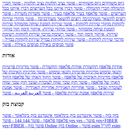
גיוס משווקים
גיוס משווקים - פוטר
נציב תלונות
נציב תלונות - פוטר
חברי
ההנהלה
חברי ההנהלה - פוטר
דברו איתנו בכל הערוצים
דברו איתנו בכל
הערוצים - פוטר
פלאפון בעיר
פלאפון בעיר - פוטר
משרות
משרות - פוטר
רוצים להשאר מעודכנים?
רוצים להשאר מעודכנים? - פוטר
מוקדי שירות
לקוחות
מוקדי שירות לקוחות - פוטר
שירות הזמנת שיחה מהמוקד
שירות
הזמנת שיחה מהמוקד - פוטר
מוקדי שירות- איתור וזימון תור
מוקדי
שירות- איתור וזימון תור - פוטר
רשימת מרכזי שירות לקוחות
רשימת
מרכזי שירות לקוחות - פוטר
שירות לקוחות במייל
שירות לקוחות במייל -
פוטר
סניפים באילת
סניפים באילת - פוטר
אודות
אודות פלאפון תקשורת
אודות פלאפון תקשורת - פוטר
מדיניות פרטיות
ותנאי שימוש
מדיניות פרטיות ותנאי שימוש - פוטר
מדיניות האיכות של
פלאפון
מדיניות האיכות של פלאפון - פוטר
הקוד האתי של פלאפון
הקוד
האתי של פלאפון - פוטר
חוק שכר שווה לעובדת ועובד
חוק שכר שווה
לעובדת ועובד - פוטר
אחריות תאגידית
אחריות תאגידית - פוטר
אמנת
שירות פלאפון
אמנת שירות פלאפון - פוטר
العربية
العربية - פוטר
קבוצת בזק
בזק
בזק - פוטר
אינטרנט בזק בינלאומי
אינטרנט בזק בינלאומי - פוטר
yes+FIBER
yes - פוטר
yes
144 - פוטר
פלאפון
פלאפון - פוטר
144
esim
esim לחו"ל
בזק Online - פוטר
בזק Online
yes+FIBER - פוטר