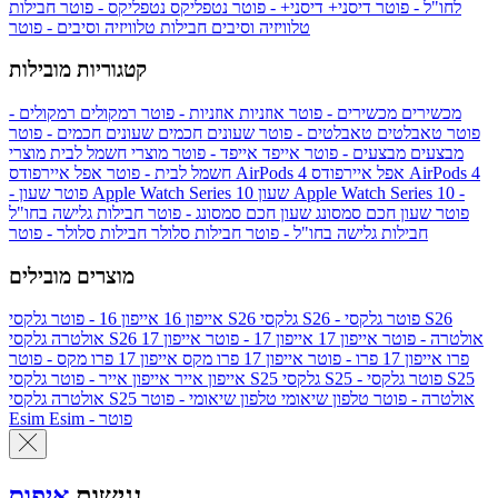
לחו"ל - פוטר
דיסני+
דיסני+ - פוטר
נטפליקס
נטפליקס - פוטר
חבילות
טלוויזיה וסיבים
חבילות טלוויזיה וסיבים - פוטר
קטגוריות מובילות
מכשירים
מכשירים - פוטר
אוזניות
אוזניות - פוטר
רמקולים
רמקולים -
פוטר
טאבלטים
טאבלטים - פוטר
שעונים חכמים
שעונים חכמים - פוטר
מבצעים
מבצעים - פוטר
אייפד
אייפד - פוטר
מוצרי חשמל לבית
מוצרי
אפל איירפודס AirPods 4
אפל איירפודס AirPods 4
חשמל לבית - פוטר
שעון Apple Watch Series 10 -
שעון Apple Watch Series 10
- פוטר
פוטר
שעון חכם סמסונג
שעון חכם סמסונג - פוטר
חבילות גלישה בחו"ל
חבילות גלישה בחו"ל - פוטר
חבילות סלולר
חבילות סלולר - פוטר
מוצרים מובילים
גלקסי S26 - פוטר
גלקסי S26
גלקסי S26
אייפון 16
אייפון 16 - פוטר
גלקסי S26 אולטרה - פוטר
אייפון 17
אייפון 17 - פוטר
אייפון 17
אולטרה
פרו
אייפון 17 פרו - פוטר
אייפון 17 פרו מקס
אייפון 17 פרו מקס - פוטר
גלקסי S25 - פוטר
גלקסי S25
גלקסי S25
אייפון אייר
אייפון אייר - פוטר
גלקסי S25 אולטרה - פוטר
טלפון שיאומי
טלפון שיאומי - פוטר
אולטרה
Esim - פוטר
Esim
נגישות
איפוס