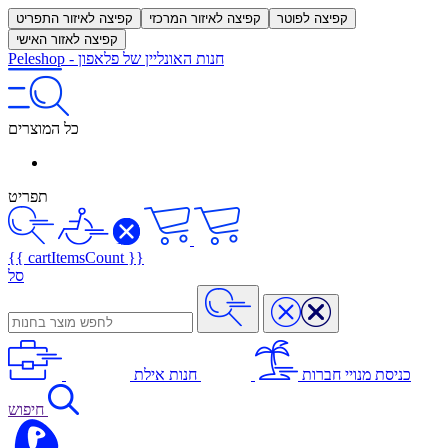
קפיצה לפוטר
קפיצה לאיזור המרכזי
קפיצה לאיזור התפריט
קפיצה לאזור האישי
חנות האונליין של פלאפון
-
Peleshop
כל המוצרים
תפריט
{{ cartItemsCount }}
סל
כניסת מנויי חברות
חנות אילת
חיפוש