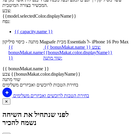
המכשיר בצורה המיטבית.
צבע:
{{model.selectedColor.displayName}}
נפח:
{{ capacity.name }}
מתנה - כיסוי סיליקון Magsafe מבית Essentials ל- iPhone 16 Pro Max
צבע:
{{ bonusMakat.name }}
{{
bonusMakat.name
{{bonusMakat.color.displayName}}
שווי מתנה:
}}
{{ bonusMakat.name }}
צבע {{bonusMakat.color.displayName}}
שווי מתנה
בחירת הטבות לרוכשים ואביזרים משלימים
בחירת הטבות לרוכשים ואביזרים משלימים
✕
לפני שנתחיל את השיחה
נשמח להכיר