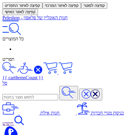
קפיצה לפוטר
קפיצה לאיזור המרכזי
קפיצה לאיזור התפריט
קפיצה לאזור האישי
חנות האונליין של פלאפון
-
Peleshop
כל המוצרים
תפריט
{{ cartItemsCount }}
סל
כניסת מנויי חברות
חנות אילת
חיפוש