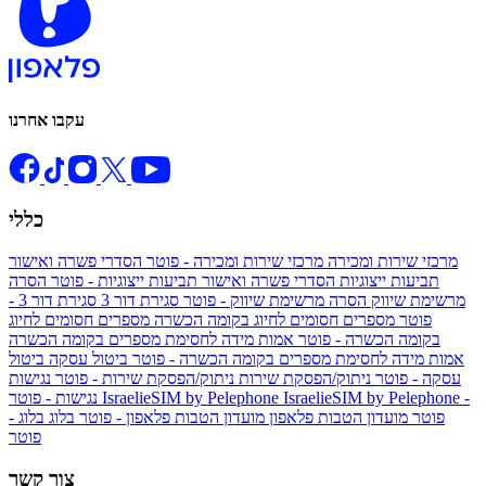
עקבו אחרנו
כללי
מרכזי שירות ומכירה
מרכזי שירות ומכירה - פוטר
הסדרי פשרה ואישור
תביעות ייצוגיות
הסדרי פשרה ואישור תביעות ייצוגיות - פוטר
הסרה
מרשימת שיווק
הסרה מרשימת שיווק - פוטר
סגירת דור 3
סגירת דור 3 -
פוטר
מספרים חסומים לחיוג בקומה הכשרה
מספרים חסומים לחיוג
בקומה הכשרה - פוטר
אמות מידה לחסימת מספרים בקומה הכשרה
אמות מידה לחסימת מספרים בקומה הכשרה - פוטר
ביטול עסקה
ביטול
עסקה - פוטר
ניתוק/הפסקת שירות
ניתוק/הפסקת שירות - פוטר
נגישות
IsraelieSIM by Pelephone -
IsraelieSIM by Pelephone
נגישות - פוטר
פוטר
מועדון הטבות פלאפון
מועדון הטבות פלאפון - פוטר
בלוג
בלוג -
פוטר
צור קשר