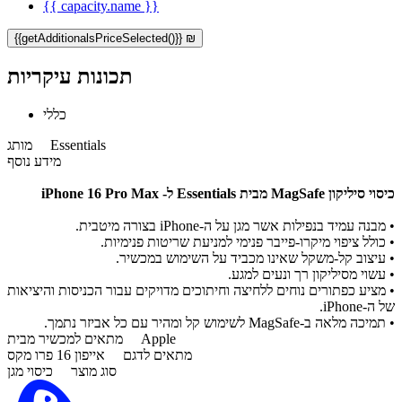
{{ capacity.name }}
{{getAdditionalsPriceSelected()}} ₪
תכונות עיקריות
כללי
Essentials
מותג
מידע נוסף
כיסוי סיליקון MagSafe מבית Essentials ל- iPhone 16 Pro Max
• מבנה עמיד בנפילות אשר מגן על ה-iPhone בצורה מיטבית.
• כולל ציפוי מיקרו-פייבר פנימי למניעת שריטות פנימיות.
• עיצוב קל-משקל שאינו מכביד על השימוש במכשיר.
• עשוי מסיליקון רך ונעים למגע.
• מציע כפתורים נוחים ללחיצה וחיתוכים מדויקים עבור הכניסות והיציאות
של ה-iPhone.
• תמיכה מלאה ב-MagSafe לשימוש קל ומהיר עם כל אביזר נתמך.
Apple
מתאים למכשיר מבית
מתאים לדגם
אייפון 16 פרו מקס
סוג מוצר
כיסוי מגן