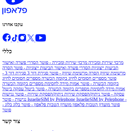
עקבו אחרנו
כללי
מרכזי שירות ומכירה
מרכזי שירות ומכירה - פוטר
הסדרי פשרה ואישור
תביעות ייצוגיות
הסדרי פשרה ואישור תביעות ייצוגיות - פוטר
הסרה
מרשימת שיווק
הסרה מרשימת שיווק - פוטר
סגירת דור 3
סגירת דור 3 -
פוטר
מספרים חסומים לחיוג בקומה הכשרה
מספרים חסומים לחיוג
בקומה הכשרה - פוטר
אמות מידה לחסימת מספרים בקומה הכשרה
אמות מידה לחסימת מספרים בקומה הכשרה - פוטר
ביטול עסקה
ביטול
עסקה - פוטר
ניתוק/הפסקת שירות
ניתוק/הפסקת שירות - פוטר
נגישות
IsraelieSIM by Pelephone -
IsraelieSIM by Pelephone
נגישות - פוטר
פוטר
מועדון הטבות פלאפון
מועדון הטבות פלאפון - פוטר
בלוג
בלוג -
פוטר
צור קשר