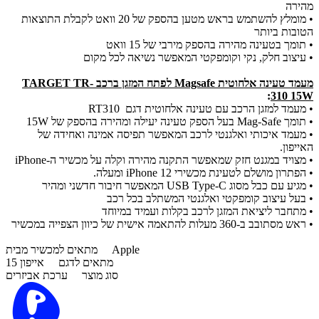
מהירה
• מומלץ להשתמש בראש מטען בהספק של 20 וואט לקבלת התוצאות
הטובות ביותר
• תומך בטעינה מהירה בהספק מירבי של 15 וואט
• עיצוב חלק, נקי וקומפקטי המאפשר נשיאה לכל מקום
מעמד טעינה אלחוטית Magsafe לפתח המזגן ברכב TARGET TR-
:
310 15W
• מעמד למזגן הרכב עם טעינה אלחוטית דגם RT310
• תומך Mag-Safe בעל הספק טעינה יעילה ומהירה בהספק של 15W
• מעמד איכותי ואלגנטי לרכב המאפשר תפיסה אמינה ואחידה של
האייפון.
• מצויד במגנט חזק שמאפשר התקנה מהירה וקלה על מכשיר ה-iPhone
• הפתרון מושלם לטעינת מכשירי iPhone 12 ומעלה.
• מגיע עם כבל מסוג USB Type-C המאפשר חיבור חדשני ומהיר
• בעל עיצוב קומפקטי ואלגנטי המשתלב בכל רכב
• מתחבר ליציאת המזגן לרכב בקלות ועמיד במיוחד
• ראש מסתובב ב-360 מעלות להתאמה אישית של כיוון הצפייה במכשיר
Apple
מתאים למכשיר מבית
מתאים לדגם
אייפון 15
סוג מוצר
ערכת אביזרים