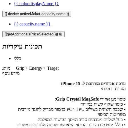
{{ color.displayName }}
{{ device.activeMakat.capacity.name }}
{{ capacity.name }}
{{getAdditionalsPriceSelected()}} ₪
תכונות עיקריות
כללי
Grip + Energy + Target
מותג
מידע נוסף
ערכת אביזרים מורחבת ל- iPhone 15
הערכה כוללת:
כיסוי מגן אחורי Grip Crystal MagSafe
:
• כיסוי שקוף קשיח במיוחד
• שכבה חיצונית בשילוב TPU ו PC בגימור מבריק להגנה מירבית
משריטות הכיסוי
• בעל שוליים מוגבהים סביב המסך ועדשות המצלמה.
• כולל מגנט מובנה בגב הכיסוי המאפשר טעינה אלחוטית מיטבית