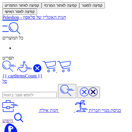
קפיצה לפוטר
קפיצה לאיזור המרכזי
קפיצה לאיזור התפריט
קפיצה לאזור האישי
חנות האונליין של פלאפון
-
Peleshop
כל המוצרים
תפריט
{{ cartItemsCount }}
סל
כניסת מנויי חברות
חנות אילת
חיפוש