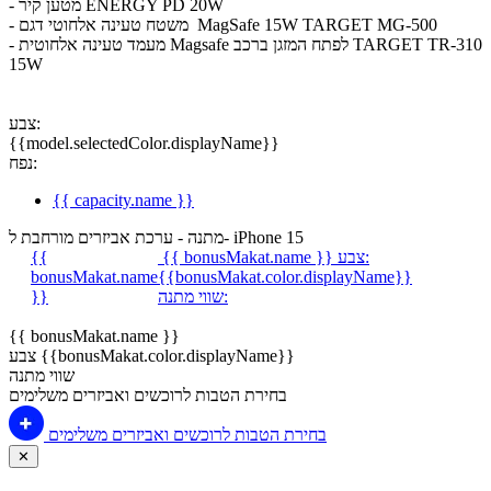
- מטען קיר ENERGY PD 20W
- משטח טעינה אלחוטי דגם MagSafe 15W TARGET MG-500
- מעמד טעינה אלחוטית Magsafe לפתח המזגן ברכב TARGET TR-310
15W
צבע:
{{model.selectedColor.displayName}}
נפח:
{{ capacity.name }}
מתנה - ערכת אביזרים מורחבת ל- iPhone 15
צבע:
{{ bonusMakat.name }}
{{
bonusMakat.name
{{bonusMakat.color.displayName}}
שווי מתנה:
}}
{{ bonusMakat.name }}
צבע {{bonusMakat.color.displayName}}
שווי מתנה
בחירת הטבות לרוכשים ואביזרים משלימים
בחירת הטבות לרוכשים ואביזרים משלימים
✕