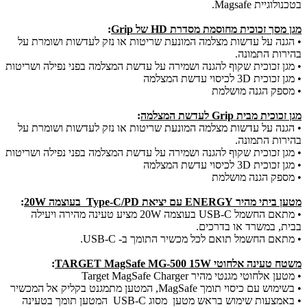
בטכנולוגיית Magsafe.
מגן מסך זכוכית מחוסמת מסדרת HD של Grip
:
• הגנה על עדשות מצלמה המונעת שריטות או נזק לעדשות ושומרת על
בהירות התמונה.
• מגן זכוכית שקוף להגנה ושמירה על עדשת המצלמה בפני נפילה ושריטות
• מגן זכוכית 3D לכיסוי עדשת המצלמה
• מספק הגנה מושלמת
מגן זכוכית מבית Grip לעדשת המצלמה
:
• הגנה על עדשות מצלמה המונעת שריטות או נזק לעדשות ושומרת על
בהירות התמונה.
• מגן זכוכית שקוף להגנה ושמירה על עדשת המצלמה בפני נפילה ושריטות
• מגן זכוכית 3D לכיסוי עדשת המצלמה
• מספק הגנה מושלמת
מטען ביתי מהיר ENERGY עם יציאת Type-C/PD בעוצמה 20W
:
• מתאם החשמל USB-C בעוצמה 20W מציע טעינה מהירה ויעילה
בבית, במשרד או בדרכים.
• מתאם החשמל תואם לכל מכשיר התומך ב- USB-C.
משטח טעינה אלחוטי TARGET MagSafe MG-500 15W
:
• מטען אלחוטי מגנטי מהיר Target MagSafe Charger
• בשימוש עם כיסוי תומך MagSafe, המטען מתמגנט בקליק אל המכשיר
• באמצעות שימוש בראש מטען מסוג USB-C המטען תומך בטעינה