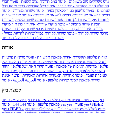
גיוס משווקים
גיוס משווקים - פוטר
נציב תלונות
נציב תלונות - פוטר
חברי
ההנהלה
חברי ההנהלה - פוטר
דברו איתנו בכל הערוצים
דברו איתנו בכל
הערוצים - פוטר
פלאפון בעיר
פלאפון בעיר - פוטר
משרות
משרות - פוטר
רוצים להשאר מעודכנים?
רוצים להשאר מעודכנים? - פוטר
מוקדי שירות
לקוחות
מוקדי שירות לקוחות - פוטר
שירות הזמנת שיחה מהמוקד
שירות
הזמנת שיחה מהמוקד - פוטר
מוקדי שירות- איתור וזימון תור
מוקדי
שירות- איתור וזימון תור - פוטר
רשימת מרכזי שירות לקוחות
רשימת
מרכזי שירות לקוחות - פוטר
שירות לקוחות במייל
שירות לקוחות במייל -
פוטר
סניפים באילת
סניפים באילת - פוטר
אודות
אודות פלאפון תקשורת
אודות פלאפון תקשורת - פוטר
מדיניות פרטיות
ותנאי שימוש
מדיניות פרטיות ותנאי שימוש - פוטר
מדיניות האיכות של
פלאפון
מדיניות האיכות של פלאפון - פוטר
הקוד האתי של פלאפון
הקוד
האתי של פלאפון - פוטר
חוק שכר שווה לעובדת ועובד
חוק שכר שווה
לעובדת ועובד - פוטר
אחריות תאגידית
אחריות תאגידית - פוטר
אמנת
שירות פלאפון
אמנת שירות פלאפון - פוטר
العربية
العربية - פוטר
קבוצת בזק
בזק
בזק - פוטר
אינטרנט בזק בינלאומי
אינטרנט בזק בינלאומי - פוטר
yes+FIBER
yes - פוטר
yes
144 - פוטר
פלאפון
פלאפון - פוטר
144
esim
esim לחו"ל
בזק Online - פוטר
בזק Online
yes+FIBER - פוטר