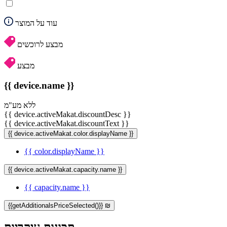
עוד על המוצר
מבצע לרוכשים
מבצע
{{ device.name }}
ללא מע"מ
{{ device.activeMakat.discountDesc }}
{{ device.activeMakat.discountText }}
{{ device.activeMakat.color.displayName }}
{{ color.displayName }}
{{ device.activeMakat.capacity.name }}
{{ capacity.name }}
{{getAdditionalsPriceSelected()}} ₪