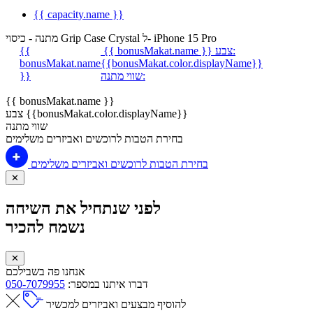
{{ capacity.name }}
מתנה - כיסוי Grip Case Crystal ל- iPhone 15 Pro
צבע:
{{ bonusMakat.name }}
{{
bonusMakat.name
{{bonusMakat.color.displayName}}
שווי מתנה:
}}
{{ bonusMakat.name }}
צבע {{bonusMakat.color.displayName}}
שווי מתנה
בחירת הטבות לרוכשים ואביזרים משלימים
בחירת הטבות לרוכשים ואביזרים משלימים
✕
לפני שנתחיל את השיחה
נשמח להכיר
✕
אנחנו פה בשבילכם
דברו איתנו במספר:
050-7079955
להוסיף מבצעים ואביזרים למכשיר