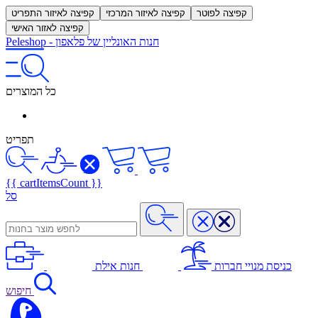
קפיצה לפוטר
קפיצה לאיזור המרכזי
קפיצה לאיזור התפריט
קפיצה לאזור האישי
חנות האונליין של פלאפון
-
Peleshop
כל המוצרים
תפריט
{{ cartItemsCount }}
סל
כניסת מנויי חברות
חנות אילת
חיפוש