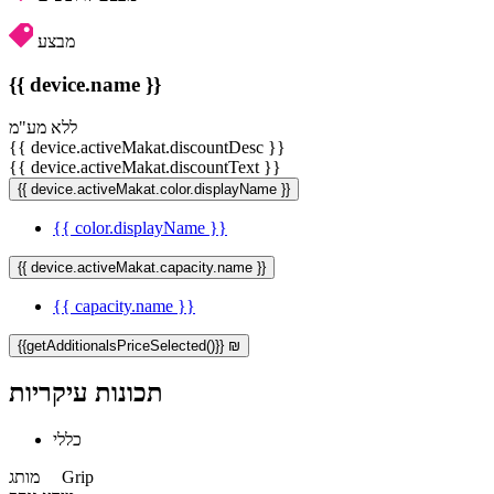
מבצע
{{ device.name }}
ללא מע"מ
{{ device.activeMakat.discountDesc }}
{{ device.activeMakat.discountText }}
{{ device.activeMakat.color.displayName }}
{{ color.displayName }}
{{ device.activeMakat.capacity.name }}
{{ capacity.name }}
{{getAdditionalsPriceSelected()}} ₪
תכונות עיקריות
כללי
Grip
מותג