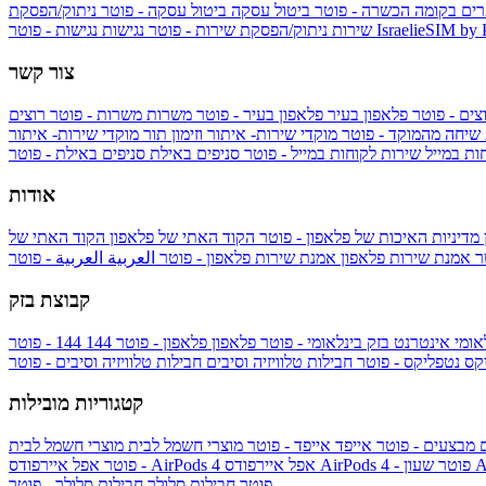
ים בקומה הכשרה - פוטר
ביטול עסקה
ביטול עסקה - פוטר
ניתוק/הפסקת
IsraelieSIM by
נגישות - פוטר
שירות
ניתוק/הפסקת שירות - פוטר
נגישות
צור קשר
צים - פוטר
פלאפון בעיר
פלאפון בעיר - פוטר
משרות
משרות - פוטר
רוצים
 שיחה מהמוקד - פוטר
מוקדי שירות- איתור וזימון תור
מוקדי שירות- איתור
ות במייל
שירות לקוחות במייל - פוטר
סניפים באילת
סניפים באילת - פוטר
אודות
מדיניות האיכות של פלאפון - פוטר
הקוד האתי של פלאפון
הקוד האתי של
טר
אמנת שירות פלאפון
אמנת שירות פלאפון - פוטר
العربية
العربية - פוטר
קבוצת בזק
אומי
אינטרנט בזק בינלאומי - פוטר
פלאפון
פלאפון - פוטר
144
יקס
נטפליקס - פוטר
חבילות טלוויזיה וסיבים
חבילות טלוויזיה וסיבים - פוטר
קטגוריות מובילות
ם
מבצעים - פוטר
אייפד
אייפד - פוטר
מוצרי חשמל לבית
מוצרי חשמל לבית
Ap
אפל איירפודס AirPods 4 - פוטר
אפל איירפודס AirPods 4
- פוטר
פוטר
חבילות סלולר
חבילות סלולר - פוטר