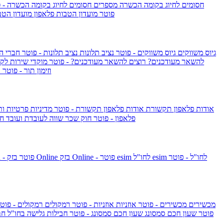
חסומים לחיוג בקומה הכשרה
מספרים חסומים לחיוג בקומה הכשרה - 
IsraelieSIM by Pelephone - פוטר
מועדון הטבות פלאפון
מועדון הטב
גיוס משווקים
גיוס משווקים - פוטר
נציב תלונות
נציב תלונות - פוטר
חברי ה
להשאר מעודכנים?
רוצים להשאר מעודכנים? - פוטר
מוקדי שירות לק
וזימון תור - פוטר
ר
אודות פלאפון תקשורת
אודות פלאפון תקשורת - פוטר
מדיניות פרטיות ו
פלאפון - פוטר
חוק שכר שווה לעובדת ועובד
חו
esim לחו"ל - פוטר
esim לחו"ל
בזק Online - פוטר
בזק Online
yes+FIBER - פוטר
מכשירים
מכשירים - פוטר
אוזניות
אוזניות - פוטר
רמקולים
רמקולים - פוט
שעון Apple Watch Series 10 - פוטר
שעון חכם סמסונג
שעון חכם סמסונג - פוטר
חבילות גלישה בחו"ל
חב