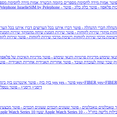
פוטר
אמות מידה לחסימת מספרים בקומה הכשרה
אמות מידה לחסימת מספר
ות פלאפון - פוטר
בלוג
בלוג - פוטר
 Pelephone
הנהלה
חברי ההנהלה - פוטר
דברו איתנו בכל הערוצים
דברו איתנו בכל הערו
וחות
מוקדי שירות לקוחות - פוטר
שירות הזמנת שיחה מהמוקד
שירות הזמנת
שימת מרכזי שירות לקוחות
רשימת מרכזי שירות לקוחות - פוטר
שירות לקוח
תנאי שימוש
מדיניות פרטיות ותנאי שימוש - פוטר
מדיניות האיכות של פלאפון
ק שכר שווה לעובדת ועובד - פוטר
אחריות תאגידית
אחריות תאגידית - פו
yes+FIBER
yes - פוטר
yes
144 - פוטר
בזק
בזק - פוטר
אינטרנט בזק בינל
דיסני+
דיסני+ - פוטר
נטפל
ר
טאבלטים
טאבלטים - פוטר
שעונים חכמים
שעונים חכמים - פוטר
מבצעי
ילות גלישה בחו"ל -
שעון ple Watch Series 10