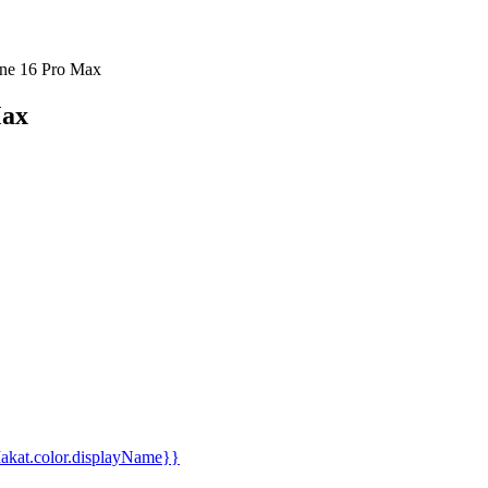
כיסוי Grip Case Crystal ל-  Max
כיסוי 
כי
kat.color.displayName}}