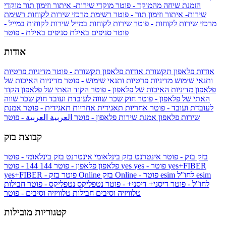
הזמנת שיחה מהמוקד - פוטר
מוקדי שירות- איתור וזימון תור
מוקדי
שירות- איתור וזימון תור - פוטר
רשימת מרכזי שירות לקוחות
רשימת
מרכזי שירות לקוחות - פוטר
שירות לקוחות במייל
שירות לקוחות במייל -
פוטר
סניפים באילת
סניפים באילת - פוטר
אודות
אודות פלאפון תקשורת
אודות פלאפון תקשורת - פוטר
מדיניות פרטיות
ותנאי שימוש
מדיניות פרטיות ותנאי שימוש - פוטר
מדיניות האיכות של
פלאפון
מדיניות האיכות של פלאפון - פוטר
הקוד האתי של פלאפון
הקוד
האתי של פלאפון - פוטר
חוק שכר שווה לעובדת ועובד
חוק שכר שווה
לעובדת ועובד - פוטר
אחריות תאגידית
אחריות תאגידית - פוטר
אמנת
שירות פלאפון
אמנת שירות פלאפון - פוטר
العربية
العربية - פוטר
קבוצת בזק
בזק
בזק - פוטר
אינטרנט בזק בינלאומי
אינטרנט בזק בינלאומי - פוטר
yes+FIBER
yes - פוטר
yes
144 - פוטר
פלאפון
פלאפון - פוטר
144
esim
esim לחו"ל
בזק Online - פוטר
בזק Online
yes+FIBER - פוטר
לחו"ל - פוטר
דיסני+
דיסני+ - פוטר
נטפליקס
נטפליקס - פוטר
חבילות
טלוויזיה וסיבים
חבילות טלוויזיה וסיבים - פוטר
קטגוריות מובילות