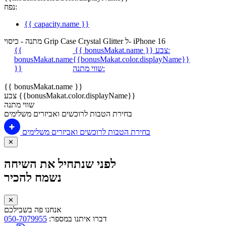
נפח:
{{ capacity.name }}
מתנה - כיסוי Grip Case Crystal Glitter ל- iPhone 16
צבע:
{{ bonusMakat.name }}
{{
bonusMakat.name
{{bonusMakat.color.displayName}}
שווי מתנה:
}}
{{ bonusMakat.name }}
צבע {{bonusMakat.color.displayName}}
שווי מתנה
בחירת הטבות לרוכשים ואביזרים משלימים
בחירת הטבות לרוכשים ואביזרים משלימים
✕
לפני שנתחיל את השיחה
נשמח להכיר
✕
אנחנו פה בשבילכם
דברו איתנו במספר:
050-7079955