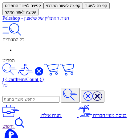
קפיצה לפוטר
קפיצה לאיזור המרכזי
קפיצה לאיזור התפריט
קפיצה לאזור האישי
חנות האונליין של פלאפון
-
Peleshop
כל המוצרים
תפריט
{{ cartItemsCount }}
סל
כניסת מנויי חברות
חנות אילת
חיפוש