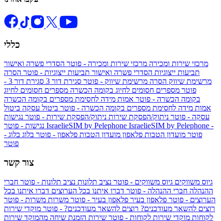
כללי
מרכזי שירות ומכירה
מרכזי שירות ומכירה - פוטר
הסדרי פשרה ואישור
תביעות ייצוגיות
הסדרי פשרה ואישור תביעות ייצוגיות - פוטר
הסרה
מרשימת שיווק
הסרה מרשימת שיווק - פוטר
סגירת דור 3
סגירת דור 3 -
פוטר
מספרים חסומים לחיוג בקומה הכשרה
מספרים חסומים לחיוג
בקומה הכשרה - פוטר
אמות מידה לחסימת מספרים בקומה הכשרה
אמות מידה לחסימת מספרים בקומה הכשרה - פוטר
ביטול עסקה
ביטול
עסקה - פוטר
ניתוק/הפסקת שירות
ניתוק/הפסקת שירות - פוטר
נגישות
IsraelieSIM by Pelephone -
IsraelieSIM by Pelephone
נגישות - פוטר
פוטר
מועדון הטבות פלאפון
מועדון הטבות פלאפון - פוטר
בלוג
בלוג -
פוטר
צור קשר
גיוס משווקים
גיוס משווקים - פוטר
נציב תלונות
נציב תלונות - פוטר
חברי
ההנהלה
חברי ההנהלה - פוטר
דברו איתנו בכל הערוצים
דברו איתנו בכל
הערוצים - פוטר
פלאפון בעיר
פלאפון בעיר - פוטר
משרות
משרות - פוטר
רוצים להשאר מעודכנים?
רוצים להשאר מעודכנים? - פוטר
מוקדי שירות
לקוחות
מוקדי שירות לקוחות - פוטר
שירות הזמנת שיחה מהמוקד
שירות