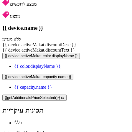
מבצע לרוכשים
מבצע
{{ device.name }}
ללא מע"מ
{{ device.activeMakat.discountDesc }}
{{ device.activeMakat.discountText }}
{{ device.activeMakat.color.displayName }}
{{ color.displayName }}
{{ device.activeMakat.capacity.name }}
{{ capacity.name }}
{{getAdditionalsPriceSelected()}} ₪
תכונות עיקריות
כללי