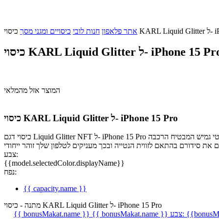
iPhone 
אתר פלאפון
חנות לובי
כיסויים ומגני מסך
סוי KARL Liquid Glitter ל- iPhone 15 Pro
המוצר אזל מהמלאי
כיסוי KARL Liquid Glitter ל- iPhone 15 Pro
כיסוי דגם Liquid Glitter NFT ל- iPhone 15 Pro מקולקציה שפיתח המעצב קארל לגרפלד. לכיסוי גב חזק וקשיח המגן על המכשיר מפני שבירה, בדפנות המכשיר נעשה שימוש בפוליאוריתן תרמופלסטי גמיש המבטיח הרכבה
צבע:
{{model.selectedColor.displayName}}
נפח:
{{ capacity.name }}
מתנה - כיסוי KARL Liquid Glitter ל- iPhone 15 Pro
{{bonusMa
צבע:
{{ bonusMakat.name }}
{{ bonusMakat.name }}