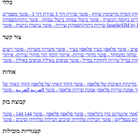
כללי
ווק
הסרה מרשימת שיווק - פוטר
סגירת דור 3
סגירת דור 3 - פוטר
מספרים
ים בקומה הכשרה - פוטר
ביטול עסקה
ביטול עסקה - פוטר
ניתוק/הפסקת
IsraelieSIM by
נגישות - פוטר
שירות
ניתוק/הפסקת שירות - פוטר
נגישות
צור קשר
צים - פוטר
פלאפון בעיר
פלאפון בעיר - פוטר
משרות
משרות - פוטר
רוצים
 שיחה מהמוקד - פוטר
מוקדי שירות- איתור וזימון תור
מוקדי שירות- איתור
ות במייל
שירות לקוחות במייל - פוטר
סניפים באילת
סניפים באילת - פוטר
אודות
מדיניות האיכות של פלאפון - פוטר
הקוד האתי של פלאפון
הקוד האתי של
טר
אמנת שירות פלאפון
אמנת שירות פלאפון - פוטר
العربية
العربية - פוטר
קבוצת בזק
אומי
אינטרנט בזק בינלאומי - פוטר
פלאפון
פלאפון - פוטר
144
יקס
נטפליקס - פוטר
חבילות טלוויזיה וסיבים
חבילות טלוויזיה וסיבים - פוטר
קטגוריות מובילות