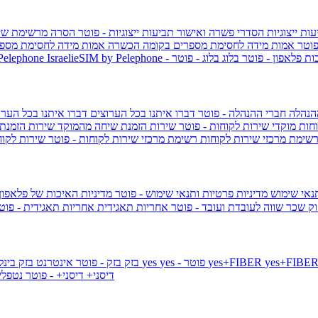
ות ייצוגיות
הסדרי פשרה ואישור תביעות ייצוגיות - פוטר
הסרה מרשימת שי
פוטר
אמות מידה לחסימת מספרים בקומה הכשרה
אמות מידה לחסימת מספר
ות פלאפון - פוטר
בלוג
בלוג - פוטר
 Pelephone
הנהלה
חברי ההנהלה - פוטר
דברו איתנו בכל הערוצים
דברו איתנו בכל הערו
וחות
מוקדי שירות לקוחות - פוטר
שירות הזמנת שיחה מהמוקד
שירות הזמנת
שימת מרכזי שירות לקוחות
רשימת מרכזי שירות לקוחות - פוטר
שירות לקוח
תנאי שימוש
מדיניות פרטיות ותנאי שימוש - פוטר
מדיניות האיכות של פלאפון
ק שכר שווה לעובדת ועובד - פוטר
אחריות תאגידית
אחריות תאגידית - פו
yes+FIBER
yes - פוטר
yes
144 - פוטר
בזק
בזק - פוטר
אינטרנט בזק בינל
דיסני+
דיסני+ - פוטר
נטפל