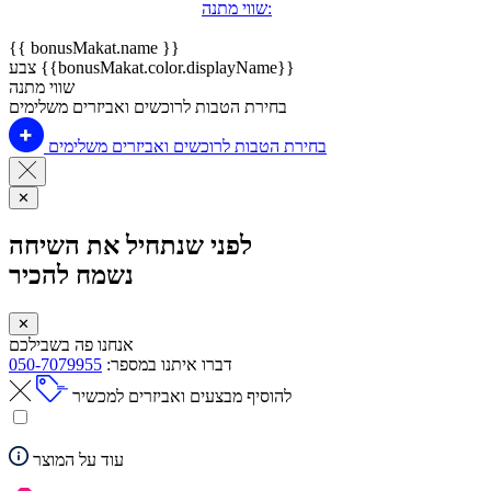
שווי מתנה:
{{ bonusMakat.name }}
צבע {{bonusMakat.color.displayName}}
שווי מתנה
בחירת הטבות לרוכשים ואביזרים משלימים
בחירת הטבות לרוכשים ואביזרים משלימים
✕
לפני שנתחיל את השיחה
נשמח להכיר
✕
אנחנו פה בשבילכם
דברו איתנו במספר:
050-7079955
להוסיף מבצעים ואביזרים למכשיר
עוד על המוצר