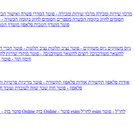
מרכזי שירות ומכירה
מרכזי שירות ומכירה - פוטר
הסדרי פשרה ואישור תביע
חסומים לחיוג בקומה הכשרה
מספרים חסומים לחיוג בקומה הכשרה - 
IsraelieSIM by Pelephone - פוטר
מועדון הטבות פלאפון
מועדון הטב
גיוס משווקים
גיוס משווקים - פוטר
נציב תלונות
נציב תלונות - פוטר
חברי ה
להשאר מעודכנים?
רוצים להשאר מעודכנים? - פוטר
מוקדי שירות לק
וזימון תור - פוטר
ר
אודות פלאפון תקשורת
אודות פלאפון תקשורת - פוטר
מדיניות פרטיות ו
פלאפון - פוטר
חוק שכר שווה לעובדת ועובד
חו
esim לחו"ל - פוטר
esim לחו"ל
בזק Online - פוטר
בזק Online
yes+FIBER - פוטר