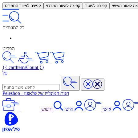
צה לאזור האישי
קפיצה לפוטר
קפיצה לאיזור המרכזי
קפיצה לאיזור התפריט
כל המוצרים
תפריט
{{ cartItemsCount }}
סל
חנות האונליין של פלאפון
-
Peleshop
אישי
אישי
חיפוש