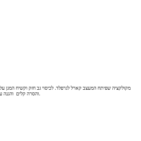
והסרה קלים והגנה על דפנות המכשיר ובגב המכשיר חלקיקי נצנצים נוזליים המנצנצים באור ומשנים את סידורם בהתאם לזווית הנטייה ובכך מעניקים לטלפון שלך זוהר ייחודי.