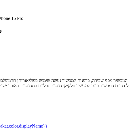
כיסוי KARL Liquid Glitter ל- 15 Pro
כי
kat.color.displayName}}