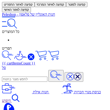
קפיצה לפוטר
קפיצה לאיזור המרכזי
קפיצה לאיזור התפריט
קפיצה לאזור האישי
חנות האונליין של פלאפון
-
Peleshop
כל המוצרים
תפריט
{{ cartItemsCount }}
סל
כניסת מנויי חברות
חנות אילת
חיפוש