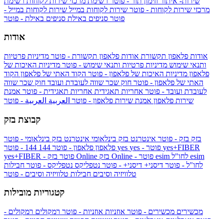
שירות- איתור וזימון תור - פוטר
רשימת מרכזי שירות לקוחות
רשימת
מרכזי שירות לקוחות - פוטר
שירות לקוחות במייל
שירות לקוחות במייל -
פוטר
סניפים באילת
סניפים באילת - פוטר
אודות
אודות פלאפון תקשורת
אודות פלאפון תקשורת - פוטר
מדיניות פרטיות
ותנאי שימוש
מדיניות פרטיות ותנאי שימוש - פוטר
מדיניות האיכות של
פלאפון
מדיניות האיכות של פלאפון - פוטר
הקוד האתי של פלאפון
הקוד
האתי של פלאפון - פוטר
חוק שכר שווה לעובדת ועובד
חוק שכר שווה
לעובדת ועובד - פוטר
אחריות תאגידית
אחריות תאגידית - פוטר
אמנת
שירות פלאפון
אמנת שירות פלאפון - פוטר
العربية
العربية - פוטר
קבוצת בזק
בזק
בזק - פוטר
אינטרנט בזק בינלאומי
אינטרנט בזק בינלאומי - פוטר
yes+FIBER
yes - פוטר
yes
144 - פוטר
פלאפון
פלאפון - פוטר
144
esim
esim לחו"ל
בזק Online - פוטר
בזק Online
yes+FIBER - פוטר
לחו"ל - פוטר
דיסני+
דיסני+ - פוטר
נטפליקס
נטפליקס - פוטר
חבילות
טלוויזיה וסיבים
חבילות טלוויזיה וסיבים - פוטר
קטגוריות מובילות
מכשירים
מכשירים - פוטר
אוזניות
אוזניות - פוטר
רמקולים
רמקולים -