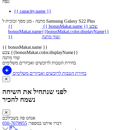
נפח:
{{ capacity.name }}
מתנה - מגן מסך זכוכית ל Samsung Galaxy S22 Plus
צבע:
{{ bonusMakat.name }}
{{
bonusMakat.name
{{bonusMakat.color.displayName}}
שווי מתנה:
}}
{{ bonusMakat.name }}
צבע {{bonusMakat.color.displayName}}
שווי מתנה
בחירת הטבות לרוכשים ואביזרים משלימים
בחירת הטבות לרוכשים ואביזרים משלימים
✕
לפני שנתחיל את השיחה
נשמח להכיר
✕
אנחנו פה בשבילכם
דברו איתנו במספר:
050-7079955