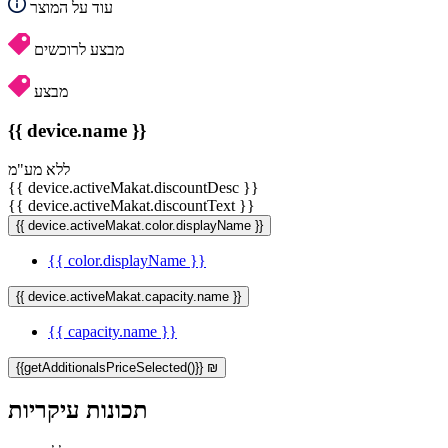
עוד על המוצר
מבצע לרוכשים
מבצע
{{ device.name }}
ללא מע"מ
{{ device.activeMakat.discountDesc }}
{{ device.activeMakat.discountText }}
{{ device.activeMakat.color.displayName }}
{{ color.displayName }}
{{ device.activeMakat.capacity.name }}
{{ capacity.name }}
{{getAdditionalsPriceSelected()}} ₪
תכונות עיקריות