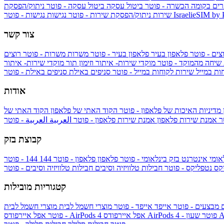
ים בקומה הכשרה - פוטר
ביטול עסקה
ביטול עסקה - פוטר
ניתוק/הפסקת
IsraelieSIM by
נגישות - פוטר
שירות
ניתוק/הפסקת שירות - פוטר
נגישות
צור קשר
צים - פוטר
פלאפון בעיר
פלאפון בעיר - פוטר
משרות
משרות - פוטר
רוצים
 שיחה מהמוקד - פוטר
מוקדי שירות- איתור וזימון תור
מוקדי שירות- איתור
ות במייל
שירות לקוחות במייל - פוטר
סניפים באילת
סניפים באילת - פוטר
אודות
מדיניות האיכות של פלאפון - פוטר
הקוד האתי של פלאפון
הקוד האתי של
טר
אמנת שירות פלאפון
אמנת שירות פלאפון - פוטר
العربية
العربية - פוטר
קבוצת בזק
אומי
אינטרנט בזק בינלאומי - פוטר
פלאפון
פלאפון - פוטר
144
יקס
נטפליקס - פוטר
חבילות טלוויזיה וסיבים
חבילות טלוויזיה וסיבים - פוטר
קטגוריות מובילות
ם
מבצעים - פוטר
אייפד
אייפד - פוטר
מוצרי חשמל לבית
מוצרי חשמל לבית
Ap
אפל איירפודס AirPods 4 - פוטר
אפל איירפודס AirPods 4
- פוטר