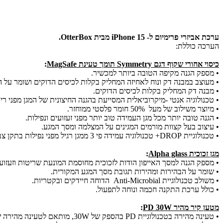
ערכת אביזרי פרימיום ל- iPhone 15 מבית OtterBox.
הערכה כוללת:
כיסוי אחורי שקוף דגם Symmetry תומך טעינת MagSafe
:
• מספק הגנה מקיפה הטובה ביותר למכשיר.
• מעוצב במבנה דק ונוח לאחיזה המחליק בקלות לכיסים הדוקים ושומר על 
• מבנה דק המחליק בקלות לכיסים הדוקים.
• טכנולוגיה אנטי -מיקרוביאלית המסייעת בהגנה החיצונית של המגן מפני ריבוי ח
• מיוצר משילוב של מעל 50% חומר פלסטי ממוחזר.
• הגנה טובה יותר מכל מגן העמידה טוב יותר מפני זעזועים ונפילות.
• עיצוב בעל קצוות מורמים המגינים על המצלמה ומסך המגע.
• טכנולוגיית DROP+ טכנולוגיה עמידה פי 3 ממגן רגיל מפני נפילות בתקן צבאי MIL-STD-810G 516.6.
מגן זכוכית Alpha glass
:
• מספק הגנה למסך האייפון הודות לזכוכית מחוסמת המונעת שריטות וזעזוע
• שומר על הבהירות ומהירות תגובת מסך המגע המקורית.
• משולב טכנולוגיית Anti-Microbial הדוחה חיידקים ובקטריות.
• כולל ערכת התקנה חכמה ונוחה לתפעול.
מטען קיר מהיר PD 30W
:
• טעינה מהירה בטכנולוגיית PD בהספק של 30W, מותאם לטעינה מהירה של סדרת מכשירי אייפון 14,