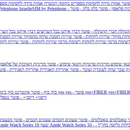
פוטר
אמות מידה לחסימת מספרים בקומה הכשרה
אמות מידה לחסימת מספר
ות פלאפון - פוטר
בלוג
בלוג - פוטר
 Pelephone
הנהלה
חברי ההנהלה - פוטר
דברו איתנו בכל הערוצים
דברו איתנו בכל הערו
וחות
מוקדי שירות לקוחות - פוטר
שירות הזמנת שיחה מהמוקד
שירות הזמנת
שימת מרכזי שירות לקוחות
רשימת מרכזי שירות לקוחות - פוטר
שירות לקוח
תנאי שימוש
מדיניות פרטיות ותנאי שימוש - פוטר
מדיניות האיכות של פלאפון
ק שכר שווה לעובדת ועובד - פוטר
אחריות תאגידית
אחריות תאגידית - פו
yes+FIBER
yes - פוטר
yes
144 - פוטר
בזק
בזק - פוטר
אינטרנט בזק בינל
דיסני+
דיסני+ - פוטר
נטפל
ר
טאבלטים
טאבלטים - פוטר
שעונים חכמים
שעונים חכמים - פוטר
מבצעי
ילות גלישה בחו"ל -
שעון ple Watch Series 10