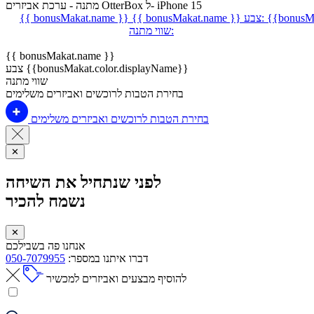
מתנה - ערכת אביזרים OtterBox ל- iPhone 15
{{bonusMa
צבע:
{{ bonusMakat.name }}
{{ bonusMakat.name }}
שווי מתנה:
{{ bonusMakat.name }}
צבע {{bonusMakat.color.displayName}}
שווי מתנה
בחירת הטבות לרוכשים ואביזרים משלימים
בחירת הטבות לרוכשים ואביזרים משלימים
✕
לפני שנתחיל את השיחה
נשמח להכיר
✕
אנחנו פה בשבילכם
דברו איתנו במספר:
050-7079955
להוסיף מבצעים ואביזרים למכשיר