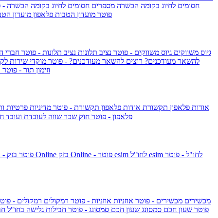
חסומים לחיוג בקומה הכשרה
מספרים חסומים לחיוג בקומה הכשרה - 
IsraelieSIM by Pelephone - פוטר
מועדון הטבות פלאפון
מועדון הטב
גיוס משווקים
גיוס משווקים - פוטר
נציב תלונות
נציב תלונות - פוטר
חברי ה
להשאר מעודכנים?
רוצים להשאר מעודכנים? - פוטר
מוקדי שירות לק
וזימון תור - פוטר
ר
אודות פלאפון תקשורת
אודות פלאפון תקשורת - פוטר
מדיניות פרטיות ו
פלאפון - פוטר
חוק שכר שווה לעובדת ועובד
חו
esim לחו"ל - פוטר
esim לחו"ל
בזק Online - פוטר
בזק Online
yes+FIBER - פוטר
מכשירים
מכשירים - פוטר
אוזניות
אוזניות - פוטר
רמקולים
רמקולים - פוט
שעון Apple Watch Series 10 - פוטר
שעון חכם סמסונג
שעון חכם סמסונג - פוטר
חבילות גלישה בחו"ל
חב