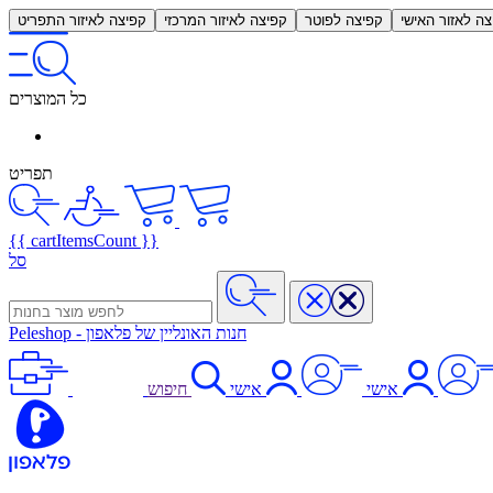
צה לאזור האישי
קפיצה לפוטר
קפיצה לאיזור המרכזי
קפיצה לאיזור התפריט
כל המוצרים
תפריט
{{ cartItemsCount }}
סל
חנות האונליין של פלאפון
-
Peleshop
אישי
אישי
חיפוש