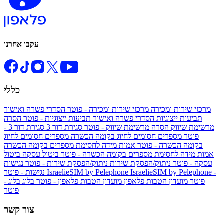
עקבו אחרנו
כללי
מרכזי שירות ומכירה
מרכזי שירות ומכירה - פוטר
הסדרי פשרה ואישור
תביעות ייצוגיות
הסדרי פשרה ואישור תביעות ייצוגיות - פוטר
הסרה
מרשימת שיווק
הסרה מרשימת שיווק - פוטר
סגירת דור 3
סגירת דור 3 -
פוטר
מספרים חסומים לחיוג בקומה הכשרה
מספרים חסומים לחיוג
בקומה הכשרה - פוטר
אמות מידה לחסימת מספרים בקומה הכשרה
אמות מידה לחסימת מספרים בקומה הכשרה - פוטר
ביטול עסקה
ביטול
עסקה - פוטר
ניתוק/הפסקת שירות
ניתוק/הפסקת שירות - פוטר
נגישות
IsraelieSIM by Pelephone -
IsraelieSIM by Pelephone
נגישות - פוטר
פוטר
מועדון הטבות פלאפון
מועדון הטבות פלאפון - פוטר
בלוג
בלוג -
פוטר
צור קשר