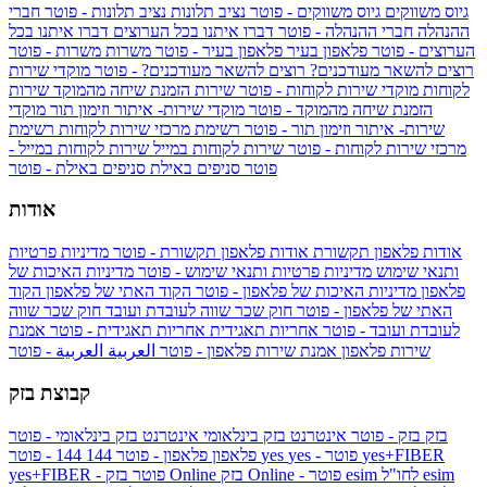
גיוס משווקים
גיוס משווקים - פוטר
נציב תלונות
נציב תלונות - פוטר
חברי
ההנהלה
חברי ההנהלה - פוטר
דברו איתנו בכל הערוצים
דברו איתנו בכל
הערוצים - פוטר
פלאפון בעיר
פלאפון בעיר - פוטר
משרות
משרות - פוטר
רוצים להשאר מעודכנים?
רוצים להשאר מעודכנים? - פוטר
מוקדי שירות
לקוחות
מוקדי שירות לקוחות - פוטר
שירות הזמנת שיחה מהמוקד
שירות
הזמנת שיחה מהמוקד - פוטר
מוקדי שירות- איתור וזימון תור
מוקדי
שירות- איתור וזימון תור - פוטר
רשימת מרכזי שירות לקוחות
רשימת
מרכזי שירות לקוחות - פוטר
שירות לקוחות במייל
שירות לקוחות במייל -
פוטר
סניפים באילת
סניפים באילת - פוטר
אודות
אודות פלאפון תקשורת
אודות פלאפון תקשורת - פוטר
מדיניות פרטיות
ותנאי שימוש
מדיניות פרטיות ותנאי שימוש - פוטר
מדיניות האיכות של
פלאפון
מדיניות האיכות של פלאפון - פוטר
הקוד האתי של פלאפון
הקוד
האתי של פלאפון - פוטר
חוק שכר שווה לעובדת ועובד
חוק שכר שווה
לעובדת ועובד - פוטר
אחריות תאגידית
אחריות תאגידית - פוטר
אמנת
שירות פלאפון
אמנת שירות פלאפון - פוטר
العربية
العربية - פוטר
קבוצת בזק
בזק
בזק - פוטר
אינטרנט בזק בינלאומי
אינטרנט בזק בינלאומי - פוטר
yes+FIBER
yes - פוטר
yes
144 - פוטר
פלאפון
פלאפון - פוטר
144
esim
esim לחו"ל
בזק Online - פוטר
בזק Online
yes+FIBER - פוטר