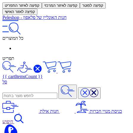
קפיצה לפוטר
קפיצה לאיזור המרכזי
קפיצה לאיזור התפריט
קפיצה לאזור האישי
חנות האונליין של פלאפון
-
Peleshop
כל המוצרים
תפריט
{{ cartItemsCount }}
סל
כניסת מנויי חברות
חנות אילת
חיפוש