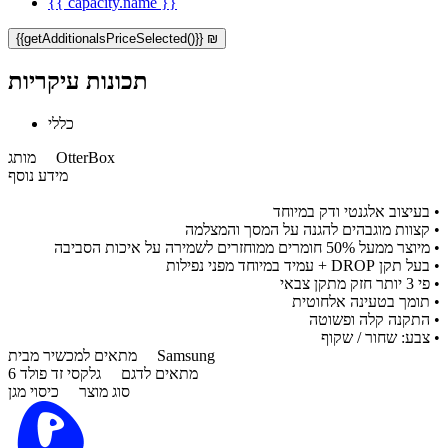
{{ capacity.name }}
{{getAdditionalsPriceSelected()}} ₪
תכונות עיקריות
כללי
OtterBox
מותג
מידע נוסף
•
בעיצוב אלגנטי ודק במיוחד
•
קצוות מוגבהים להגנה על המסך והמצלמה
•
מיוצר ממעל 50% חומרים ממוחזרים לשמירה על איכות הסביבה
•
בעל תקן DROP + עמיד במיוחד מפני נפילות
•
פי 3 יותר חזק מתקן צבאי
•
תומך בטעינה אלחוטית
•
התקנה קלה ופשוטה
• צבע: שחור / שקוף
Samsung
מתאים למכשיר מבית
מתאים לדגם
גלקסי זד פולד 6
סוג מוצר
כיסוי מגן