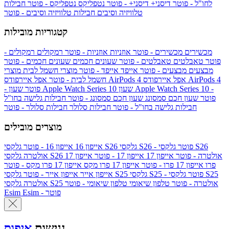
לחו"ל - פוטר
דיסני+
דיסני+ - פוטר
נטפליקס
נטפליקס - פוטר
חבילות
טלוויזיה וסיבים
חבילות טלוויזיה וסיבים - פוטר
קטגוריות מובילות
מכשירים
מכשירים - פוטר
אוזניות
אוזניות - פוטר
רמקולים
רמקולים -
פוטר
טאבלטים
טאבלטים - פוטר
שעונים חכמים
שעונים חכמים - פוטר
מבצעים
מבצעים - פוטר
אייפד
אייפד - פוטר
מוצרי חשמל לבית
מוצרי
אפל איירפודס AirPods 4
אפל איירפודס AirPods 4
חשמל לבית - פוטר
שעון Apple Watch Series 10 -
שעון Apple Watch Series 10
- פוטר
פוטר
שעון חכם סמסונג
שעון חכם סמסונג - פוטר
חבילות גלישה בחו"ל
חבילות גלישה בחו"ל - פוטר
חבילות סלולר
חבילות סלולר - פוטר
מוצרים מובילים
גלקסי S26 - פוטר
גלקסי S26
גלקסי S26
אייפון 16
אייפון 16 - פוטר
גלקסי S26 אולטרה - פוטר
אייפון 17
אייפון 17 - פוטר
אייפון 17
אולטרה
פרו
אייפון 17 פרו - פוטר
אייפון 17 פרו מקס
אייפון 17 פרו מקס - פוטר
גלקסי S25 - פוטר
גלקסי S25
גלקסי S25
אייפון אייר
אייפון אייר - פוטר
גלקסי S25 אולטרה - פוטר
טלפון שיאומי
טלפון שיאומי - פוטר
אולטרה
Esim - פוטר
Esim
נגישות
איפוס