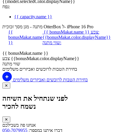
{{model.selectedColor.displayName}}
נפח:
{{ capacity.name }}
מתנה - מגן מסך זכוכית OtterBox ל- iPhone 16 Pro
צבע:
{{ bonusMakat.name }}
{{
bonusMakat.name
{{bonusMakat.color.displayName}}
שווי מתנה:
}}
{{ bonusMakat.name }}
צבע {{bonusMakat.color.displayName}}
שווי מתנה
בחירת הטבות לרוכשים ואביזרים משלימים
בחירת הטבות לרוכשים ואביזרים משלימים
✕
לפני שנתחיל את השיחה
נשמח להכיר
✕
אנחנו פה בשבילכם
דברו איתנו במספר:
050-7079955