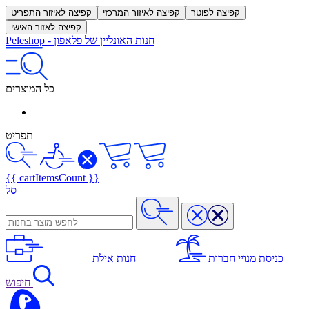
קפיצה לפוטר
קפיצה לאיזור המרכזי
קפיצה לאיזור התפריט
קפיצה לאזור האישי
חנות האונליין של פלאפון
-
Peleshop
כל המוצרים
תפריט
{{ cartItemsCount }}
סל
כניסת מנויי חברות
חנות אילת
חיפוש