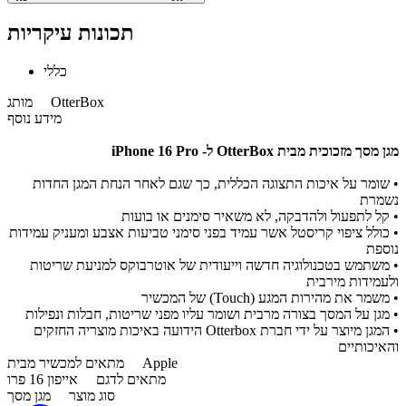
תכונות עיקריות
כללי
OtterBox
מותג
מידע נוסף
מגן מסך מזכוכית מבית OtterBox ל- iPhone 16 Pro​
• שומר על איכות התצוגה הכללית, כך שגם לאחר הנחת המגן החדות
נשמרת
• קל לתפעול ולהדבקה, לא משאיר סימנים או בועות
• כולל ציפוי קריסטל אשר עמיד בפני סימני טביעות אצבע ומעניק עמידות
נוספת
• משתמש בטכנולוגיה חדשה וייעודית של אוטרבוקס למניעת שריטות
ולעמידות מירבית
• משמר את מהירות המגע (Touch) של המכשיר
• מגן על המסך בצורה מרבית ושומר עליו מפני שריטות, חבלות ונפילות
• המגן מיוצר על ידי חברת Otterbox הידועה באיכות מוצריה החזקים
והאיכותיים
Apple
מתאים למכשיר מבית
מתאים לדגם
אייפון 16 פרו
סוג מוצר
מגן מסך