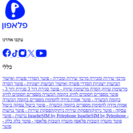
עקבו אחרנו
כללי
מרכזי שירות ומכירה
מרכזי שירות ומכירה - פוטר
הסדרי פשרה ואישור
תביעות ייצוגיות
הסדרי פשרה ואישור תביעות ייצוגיות - פוטר
הסרה
מרשימת שיווק
הסרה מרשימת שיווק - פוטר
סגירת דור 3
סגירת דור 3 -
פוטר
מספרים חסומים לחיוג בקומה הכשרה
מספרים חסומים לחיוג
בקומה הכשרה - פוטר
אמות מידה לחסימת מספרים בקומה הכשרה
אמות מידה לחסימת מספרים בקומה הכשרה - פוטר
ביטול עסקה
ביטול
עסקה - פוטר
ניתוק/הפסקת שירות
ניתוק/הפסקת שירות - פוטר
נגישות
IsraelieSIM by Pelephone -
IsraelieSIM by Pelephone
נגישות - פוטר
פוטר
מועדון הטבות פלאפון
מועדון הטבות פלאפון - פוטר
בלוג
בלוג -
פוטר