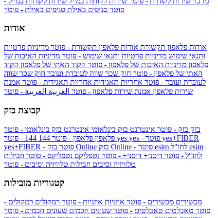
מרכזי שירות לקוחות - פוטר
שירות לקוחות במייל
שירות לקוחות במייל -
פוטר
סניפים באילת
סניפים באילת - פוטר
אודות
אודות פלאפון תקשורת
אודות פלאפון תקשורת - פוטר
מדיניות פרטיות
ותנאי שימוש
מדיניות פרטיות ותנאי שימוש - פוטר
מדיניות האיכות של
פלאפון
מדיניות האיכות של פלאפון - פוטר
הקוד האתי של פלאפון
הקוד
האתי של פלאפון - פוטר
חוק שכר שווה לעובדת ועובד
חוק שכר שווה
לעובדת ועובד - פוטר
אחריות תאגידית
אחריות תאגידית - פוטר
אמנת
שירות פלאפון
אמנת שירות פלאפון - פוטר
العربية
العربية - פוטר
קבוצת בזק
בזק
בזק - פוטר
אינטרנט בזק בינלאומי
אינטרנט בזק בינלאומי - פוטר
yes+FIBER
yes - פוטר
yes
144 - פוטר
פלאפון
פלאפון - פוטר
144
esim
esim לחו"ל
בזק Online - פוטר
בזק Online
yes+FIBER - פוטר
לחו"ל - פוטר
דיסני+
דיסני+ - פוטר
נטפליקס
נטפליקס - פוטר
חבילות
טלוויזיה וסיבים
חבילות טלוויזיה וסיבים - פוטר
קטגוריות מובילות
מכשירים
מכשירים - פוטר
אוזניות
אוזניות - פוטר
רמקולים
רמקולים -
פוטר
טאבלטים
טאבלטים - פוטר
שעונים חכמים
שעונים חכמים - פוטר