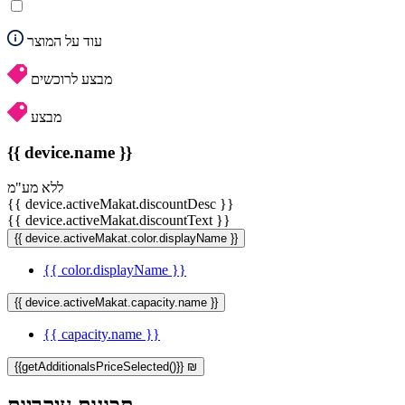
עוד על המוצר
מבצע לרוכשים
מבצע
{{ device.name }}
ללא מע"מ
{{ device.activeMakat.discountDesc }}
{{ device.activeMakat.discountText }}
{{ device.activeMakat.color.displayName }}
{{ color.displayName }}
{{ device.activeMakat.capacity.name }}
{{ capacity.name }}
{{getAdditionalsPriceSelected()}} ₪