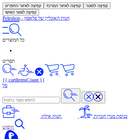
קפיצה לפוטר
קפיצה לאיזור המרכזי
קפיצה לאיזור התפריט
קפיצה לאזור האישי
חנות האונליין של פלאפון
-
Peleshop
כל המוצרים
תפריט
{{ cartItemsCount }}
סל
כניסת מנויי חברות
חנות אילת
חיפוש