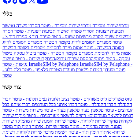
כללי
מרכזי שירות ומכירה
מרכזי שירות ומכירה - פוטר
הסדרי פשרה ואישור
תביעות ייצוגיות
הסדרי פשרה ואישור תביעות ייצוגיות - פוטר
הסרה
מרשימת שיווק
הסרה מרשימת שיווק - פוטר
סגירת דור 3
סגירת דור 3 -
פוטר
מספרים חסומים לחיוג בקומה הכשרה
מספרים חסומים לחיוג
בקומה הכשרה - פוטר
אמות מידה לחסימת מספרים בקומה הכשרה
אמות מידה לחסימת מספרים בקומה הכשרה - פוטר
ביטול עסקה
ביטול
עסקה - פוטר
ניתוק/הפסקת שירות
ניתוק/הפסקת שירות - פוטר
נגישות
IsraelieSIM by Pelephone -
IsraelieSIM by Pelephone
נגישות - פוטר
פוטר
מועדון הטבות פלאפון
מועדון הטבות פלאפון - פוטר
בלוג
בלוג -
פוטר
צור קשר
גיוס משווקים
גיוס משווקים - פוטר
נציב תלונות
נציב תלונות - פוטר
חברי
ההנהלה
חברי ההנהלה - פוטר
דברו איתנו בכל הערוצים
דברו איתנו בכל
הערוצים - פוטר
פלאפון בעיר
פלאפון בעיר - פוטר
משרות
משרות - פוטר
רוצים להשאר מעודכנים?
רוצים להשאר מעודכנים? - פוטר
מוקדי שירות
לקוחות
מוקדי שירות לקוחות - פוטר
שירות הזמנת שיחה מהמוקד
שירות
הזמנת שיחה מהמוקד - פוטר
מוקדי שירות- איתור וזימון תור
מוקדי
שירות- איתור וזימון תור - פוטר
רשימת מרכזי שירות לקוחות
רשימת