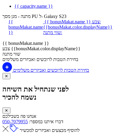
{{ capacity.name }}
מתנה - מגן מסך PU ל- Galaxy S23
צבע:
{{ bonusMakat.name }}
{{
bonusMakat.name
{{bonusMakat.color.displayName}}
שווי מתנה:
}}
{{ bonusMakat.name }}
צבע {{bonusMakat.color.displayName}}
שווי מתנה
בחירת הטבות לרוכשים ואביזרים משלימים
בחירת הטבות לרוכשים ואביזרים משלימים
✕
לפני שנתחיל את השיחה
נשמח להכיר
✕
אנחנו פה בשבילכם
דברו איתנו במספר:
050-7079955
להוסיף מבצעים ואביזרים למכשיר