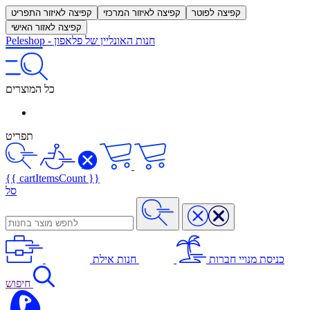
קפיצה לפוטר
קפיצה לאיזור המרכזי
קפיצה לאיזור התפריט
קפיצה לאזור האישי
חנות האונליין של פלאפון
-
Peleshop
כל המוצרים
תפריט
{{ cartItemsCount }}
סל
כניסת מנויי חברות
חנות אילת
חיפוש