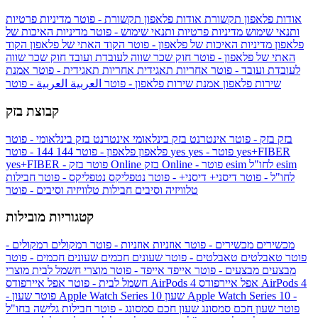
אודות פלאפון תקשורת
אודות פלאפון תקשורת - פוטר
מדיניות פרטיות
ותנאי שימוש
מדיניות פרטיות ותנאי שימוש - פוטר
מדיניות האיכות של
פלאפון
מדיניות האיכות של פלאפון - פוטר
הקוד האתי של פלאפון
הקוד
האתי של פלאפון - פוטר
חוק שכר שווה לעובדת ועובד
חוק שכר שווה
לעובדת ועובד - פוטר
אחריות תאגידית
אחריות תאגידית - פוטר
אמנת
שירות פלאפון
אמנת שירות פלאפון - פוטר
العربية
العربية - פוטר
קבוצת בזק
בזק
בזק - פוטר
אינטרנט בזק בינלאומי
אינטרנט בזק בינלאומי - פוטר
yes+FIBER
yes - פוטר
yes
144 - פוטר
פלאפון
פלאפון - פוטר
144
esim
esim לחו"ל
בזק Online - פוטר
בזק Online
yes+FIBER - פוטר
לחו"ל - פוטר
דיסני+
דיסני+ - פוטר
נטפליקס
נטפליקס - פוטר
חבילות
טלוויזיה וסיבים
חבילות טלוויזיה וסיבים - פוטר
קטגוריות מובילות
מכשירים
מכשירים - פוטר
אוזניות
אוזניות - פוטר
רמקולים
רמקולים -
פוטר
טאבלטים
טאבלטים - פוטר
שעונים חכמים
שעונים חכמים - פוטר
מבצעים
מבצעים - פוטר
אייפד
אייפד - פוטר
מוצרי חשמל לבית
מוצרי
אפל איירפודס AirPods 4
אפל איירפודס AirPods 4
חשמל לבית - פוטר
שעון Apple Watch Series 10 -
שעון Apple Watch Series 10
- פוטר
פוטר
שעון חכם סמסונג
שעון חכם סמסונג - פוטר
חבילות גלישה בחו"ל