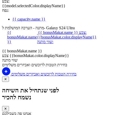
צבע:
{{model.selectedColor.displayName}}
נפח:
{{ capacity.name }}
מתנה - הערכה המושלמת ל- Galaxy S24 Ultra
צבע:
{{ bonusMakat.name }}
{{
bonusMakat.name
{{bonusMakat.color.displayName}}
שווי מתנה:
}}
{{ bonusMakat.name }}
צבע {{bonusMakat.color.displayName}}
שווי מתנה
בחירת הטבות לרוכשים ואביזרים משלימים
בחירת הטבות לרוכשים ואביזרים משלימים
✕
לפני שנתחיל את השיחה
נשמח להכיר
✕
אנחנו פה בשבילכם