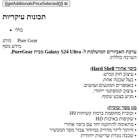
{{getAdditionalsPriceSelected()}} ₪
תכונות עיקריות
כללי
Pure Gear
מותג
מידע נוסף
ערכת האביזרים המושלמת ל- Galaxy S24 Ultra מבית PureGear.
הערכה כוללת:
כיסוי אחורי Hard Shell
:
• עיצוב חזק וגמיש.
• בעל שכבה אחת.
• באמפרים המונעים זעזועים.
• עיצוב קומפקטי ייחודי.
• מגיע בצבע שקוף.
מגן מסך זכוכית
:
• זכוכית מחוסמת ברמת קשיחות H9
• שקיפות באיכות HD
• מתאימה להתקנה יחד עם כיסוי אחורי
• חיתוך לייזר מדוייק במיוחד עבור מסך המכשיר
• שכבה נוגדת שריטות ייחודית