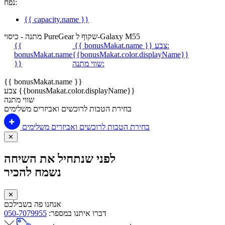
נפח:
{{ capacity.name }}
מתנה - כיסוי PureGear שקוף ל-Galaxy M55
צבע:
{{ bonusMakat.name }}
{{
bonusMakat.name
{{bonusMakat.color.displayName}}
שווי מתנה:
}}
{{ bonusMakat.name }}
צבע {{bonusMakat.color.displayName}}
שווי מתנה
בחירת הטבות לרוכשים ואביזרים משלימים
בחירת הטבות לרוכשים ואביזרים משלימים
✕
לפני שנתחיל את השיחה
נשמח להכיר
✕
אנחנו פה בשבילכם
דברו איתנו במספר:
050-7079955