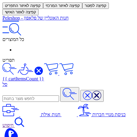
קפיצה לפוטר
קפיצה לאיזור המרכזי
קפיצה לאיזור התפריט
קפיצה לאזור האישי
חנות האונליין של פלאפון
-
Peleshop
כל המוצרים
תפריט
{{ cartItemsCount }}
סל
כניסת מנויי חברות
חנות אילת
חיפוש