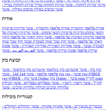
שירות- איתור וזימון תור - פוטר
רשימת מרכזי שירות לקוחות
רשימת
מרכזי שירות לקוחות - פוטר
שירות לקוחות במייל
שירות לקוחות במייל -
פוטר
סניפים באילת
סניפים באילת - פוטר
אודות
אודות פלאפון תקשורת
אודות פלאפון תקשורת - פוטר
מדיניות פרטיות
ותנאי שימוש
מדיניות פרטיות ותנאי שימוש - פוטר
מדיניות האיכות של
פלאפון
מדיניות האיכות של פלאפון - פוטר
הקוד האתי של פלאפון
הקוד
האתי של פלאפון - פוטר
חוק שכר שווה לעובדת ועובד
חוק שכר שווה
לעובדת ועובד - פוטר
אחריות תאגידית
אחריות תאגידית - פוטר
אמנת
שירות פלאפון
אמנת שירות פלאפון - פוטר
العربية
العربية - פוטר
קבוצת בזק
בזק
בזק - פוטר
אינטרנט בזק בינלאומי
אינטרנט בזק בינלאומי - פוטר
yes+FIBER
yes - פוטר
yes
144 - פוטר
פלאפון
פלאפון - פוטר
144
esim
esim לחו"ל
בזק Online - פוטר
בזק Online
yes+FIBER - פוטר
לחו"ל - פוטר
דיסני+
דיסני+ - פוטר
נטפליקס
נטפליקס - פוטר
חבילות
טלוויזיה וסיבים
חבילות טלוויזיה וסיבים - פוטר
קטגוריות מובילות
מכשירים
מכשירים - פוטר
אוזניות
אוזניות - פוטר
רמקולים
רמקולים -