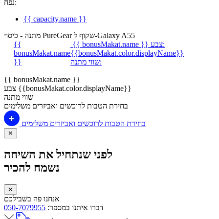
נפח:
{{ capacity.name }}
מתנה - כיסוי PureGear שקוף ל-Galaxy A55
צבע:
{{ bonusMakat.name }}
{{
bonusMakat.name
{{bonusMakat.color.displayName}}
שווי מתנה:
}}
{{ bonusMakat.name }}
צבע {{bonusMakat.color.displayName}}
שווי מתנה
בחירת הטבות לרוכשים ואביזרים משלימים
בחירת הטבות לרוכשים ואביזרים משלימים
✕
לפני שנתחיל את השיחה
נשמח להכיר
✕
אנחנו פה בשבילכם
דברו איתנו במספר:
050-7079955