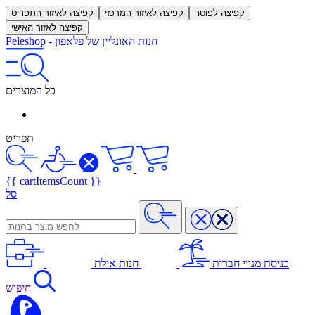
קפיצה לפוטר
קפיצה לאיזור המרכזי
קפיצה לאיזור התפריט
קפיצה לאזור האישי
חנות האונליין של פלאפון
-
Peleshop
כל המוצרים
תפריט
{{ cartItemsCount }}
סל
כניסת מנויי חברות
חנות אילת
חיפוש