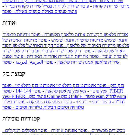
שירות- איתור וזימון תור - פוטר
רשימת מרכזי שירות לקוחות
רשימת
מרכזי שירות לקוחות - פוטר
שירות לקוחות במייל
שירות לקוחות במייל -
פוטר
סניפים באילת
סניפים באילת - פוטר
אודות
אודות פלאפון תקשורת
אודות פלאפון תקשורת - פוטר
מדיניות פרטיות
ותנאי שימוש
מדיניות פרטיות ותנאי שימוש - פוטר
מדיניות האיכות של
פלאפון
מדיניות האיכות של פלאפון - פוטר
הקוד האתי של פלאפון
הקוד
האתי של פלאפון - פוטר
חוק שכר שווה לעובדת ועובד
חוק שכר שווה
לעובדת ועובד - פוטר
אחריות תאגידית
אחריות תאגידית - פוטר
אמנת
שירות פלאפון
אמנת שירות פלאפון - פוטר
العربية
العربية - פוטר
קבוצת בזק
בזק
בזק - פוטר
אינטרנט בזק בינלאומי
אינטרנט בזק בינלאומי - פוטר
yes+FIBER
yes - פוטר
yes
144 - פוטר
פלאפון
פלאפון - פוטר
144
esim
esim לחו"ל
בזק Online - פוטר
בזק Online
yes+FIBER - פוטר
לחו"ל - פוטר
דיסני+
דיסני+ - פוטר
נטפליקס
נטפליקס - פוטר
חבילות
טלוויזיה וסיבים
חבילות טלוויזיה וסיבים - פוטר
קטגוריות מובילות
מכשירים
מכשירים - פוטר
אוזניות
אוזניות - פוטר
רמקולים
רמקולים -