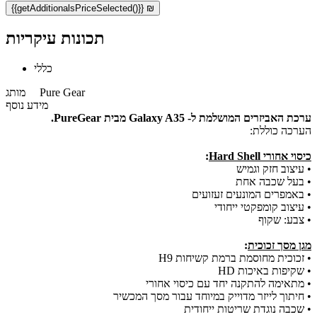
{{getAdditionalsPriceSelected()}} ₪
תכונות עיקריות
כללי
Pure Gear
מותג
מידע נוסף
ערכת האביזרים המושלמת ל- Galaxy A35 מבית PureGear.
הערכה כוללת:
כיסוי אחורי Hard Shell
:
• עיצוב חזק וגמיש
• בעל שכבה אחת
• באמפרים המונעים זעזועים
• עיצוב קומפקטי ייחודי
• צבע: שקוף
מגן מסך זכוכית
:
• זכוכית מחוסמת ברמת קשיחות H9
• שקיפות באיכות HD
• מתאימה להתקנה יחד עם כיסוי אחורי
• חיתוך לייזר מדוייק במיוחד עבור מסך המכשיר
• שכבה נוגדת שריטות ייחודית