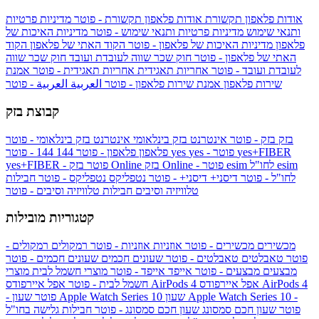
אודות פלאפון תקשורת
אודות פלאפון תקשורת - פוטר
מדיניות פרטיות
ותנאי שימוש
מדיניות פרטיות ותנאי שימוש - פוטר
מדיניות האיכות של
פלאפון
מדיניות האיכות של פלאפון - פוטר
הקוד האתי של פלאפון
הקוד
האתי של פלאפון - פוטר
חוק שכר שווה לעובדת ועובד
חוק שכר שווה
לעובדת ועובד - פוטר
אחריות תאגידית
אחריות תאגידית - פוטר
אמנת
שירות פלאפון
אמנת שירות פלאפון - פוטר
العربية
العربية - פוטר
קבוצת בזק
בזק
בזק - פוטר
אינטרנט בזק בינלאומי
אינטרנט בזק בינלאומי - פוטר
yes+FIBER
yes - פוטר
yes
144 - פוטר
פלאפון
פלאפון - פוטר
144
esim
esim לחו"ל
בזק Online - פוטר
בזק Online
yes+FIBER - פוטר
לחו"ל - פוטר
דיסני+
דיסני+ - פוטר
נטפליקס
נטפליקס - פוטר
חבילות
טלוויזיה וסיבים
חבילות טלוויזיה וסיבים - פוטר
קטגוריות מובילות
מכשירים
מכשירים - פוטר
אוזניות
אוזניות - פוטר
רמקולים
רמקולים -
פוטר
טאבלטים
טאבלטים - פוטר
שעונים חכמים
שעונים חכמים - פוטר
מבצעים
מבצעים - פוטר
אייפד
אייפד - פוטר
מוצרי חשמל לבית
מוצרי
אפל איירפודס AirPods 4
אפל איירפודס AirPods 4
חשמל לבית - פוטר
שעון Apple Watch Series 10 -
שעון Apple Watch Series 10
- פוטר
פוטר
שעון חכם סמסונג
שעון חכם סמסונג - פוטר
חבילות גלישה בחו"ל