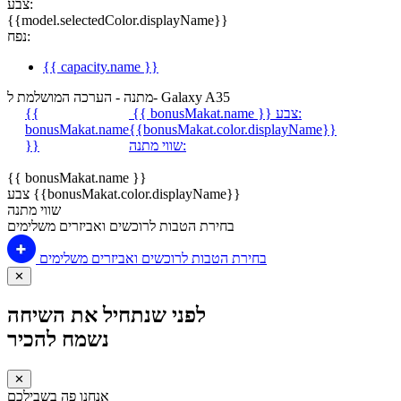
צבע:
{{model.selectedColor.displayName}}
נפח:
{{ capacity.name }}
מתנה - הערכה המושלמת ל- Galaxy A35
צבע:
{{ bonusMakat.name }}
{{
bonusMakat.name
{{bonusMakat.color.displayName}}
שווי מתנה:
}}
{{ bonusMakat.name }}
צבע {{bonusMakat.color.displayName}}
שווי מתנה
בחירת הטבות לרוכשים ואביזרים משלימים
בחירת הטבות לרוכשים ואביזרים משלימים
✕
לפני שנתחיל את השיחה
נשמח להכיר
✕
אנחנו פה בשבילכם