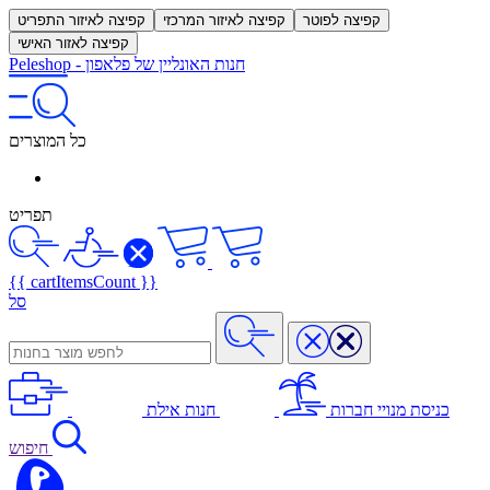
קפיצה לפוטר
קפיצה לאיזור המרכזי
קפיצה לאיזור התפריט
קפיצה לאזור האישי
חנות האונליין של פלאפון
-
Peleshop
כל המוצרים
תפריט
{{ cartItemsCount }}
סל
כניסת מנויי חברות
חנות אילת
חיפוש