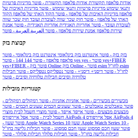
אודות פלאפון תקשורת
אודות פלאפון תקשורת - פוטר
מדיניות פרטיות
ותנאי שימוש
מדיניות פרטיות ותנאי שימוש - פוטר
מדיניות האיכות של
פלאפון
מדיניות האיכות של פלאפון - פוטר
הקוד האתי של פלאפון
הקוד
האתי של פלאפון - פוטר
חוק שכר שווה לעובדת ועובד
חוק שכר שווה
לעובדת ועובד - פוטר
אחריות תאגידית
אחריות תאגידית - פוטר
אמנת
שירות פלאפון
אמנת שירות פלאפון - פוטר
العربية
العربية - פוטר
קבוצת בזק
בזק
בזק - פוטר
אינטרנט בזק בינלאומי
אינטרנט בזק בינלאומי - פוטר
yes+FIBER
yes - פוטר
yes
144 - פוטר
פלאפון
פלאפון - פוטר
144
esim
esim לחו"ל
בזק Online - פוטר
בזק Online
yes+FIBER - פוטר
לחו"ל - פוטר
דיסני+
דיסני+ - פוטר
נטפליקס
נטפליקס - פוטר
חבילות
טלוויזיה וסיבים
חבילות טלוויזיה וסיבים - פוטר
קטגוריות מובילות
מכשירים
מכשירים - פוטר
אוזניות
אוזניות - פוטר
רמקולים
רמקולים -
פוטר
טאבלטים
טאבלטים - פוטר
שעונים חכמים
שעונים חכמים - פוטר
מבצעים
מבצעים - פוטר
אייפד
אייפד - פוטר
מוצרי חשמל לבית
מוצרי
אפל איירפודס AirPods 4
אפל איירפודס AirPods 4
חשמל לבית - פוטר
שעון Apple Watch Series 10 -
שעון Apple Watch Series 10
- פוטר
פוטר
שעון חכם סמסונג
שעון חכם סמסונג - פוטר
חבילות גלישה בחו"ל
חבילות גלישה בחו"ל - פוטר
חבילות סלולר
חבילות סלולר - פוטר