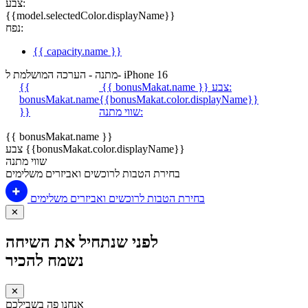
צבע:
{{model.selectedColor.displayName}}
נפח:
{{ capacity.name }}
מתנה - הערכה המושלמת ל- iPhone 16
צבע:
{{ bonusMakat.name }}
{{
bonusMakat.name
{{bonusMakat.color.displayName}}
שווי מתנה:
}}
{{ bonusMakat.name }}
צבע {{bonusMakat.color.displayName}}
שווי מתנה
בחירת הטבות לרוכשים ואביזרים משלימים
בחירת הטבות לרוכשים ואביזרים משלימים
✕
לפני שנתחיל את השיחה
נשמח להכיר
✕
אנחנו פה בשבילכם