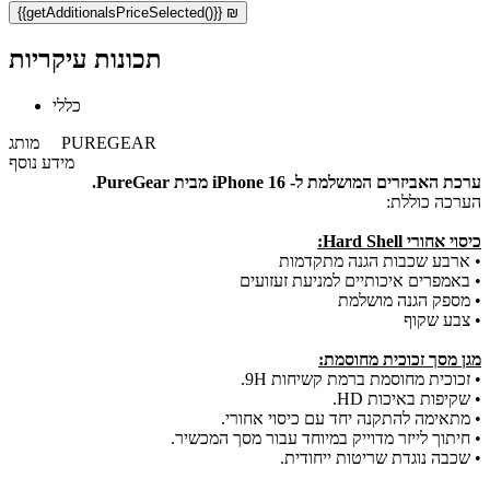
{{getAdditionalsPriceSelected()}} ₪
תכונות עיקריות
כללי
PUREGEAR
מותג
מידע נוסף
ערכת האביזרים המושלמת ל- iPhone 16
מבית PureGear.
הערכה כוללת:
כיסוי אחורי Hard Shell:
• ארבע שכבות הגנה מתקדמות
• באמפרים איכותיים למניעת זעזועים
• מספק הגנה מושלמת
• צבע שקוף
מגן מסך זכוכית מחוסמת:
• זכוכית מחוסמת ברמת קשיחות 9H.
• שקיפות באיכות HD.
• מתאימה להתקנה יחד עם כיסוי אחורי.
• חיתוך לייזר מדוייק במיוחד עבור מסך המכשיר.
• שכבה נוגדת שריטות ייחודית.