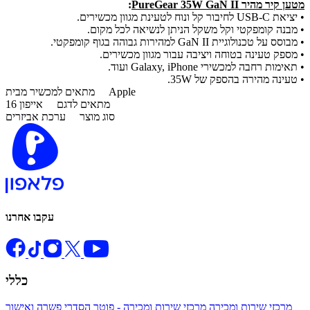
מטען קיר מהיר PureGear 35W GaN II
:
• יציאת USB-C לחיבור קל ונוח לטעינת מגוון מכשירים.
• מבנה קומפקטי וקל משקל הניתן לנשיאה לכל מקום.
• מבוסס על טכנולוגיית GaN II למהירות גבוהה בגוף קומפקטי.
• מספק טעינה בטוחה ויציבה עבור מגוון מכשירים.
• תאימות רחבה למכשירי Galaxy, iPhone ועוד.
• טעינה מהירה בהספק של 35W.
Apple
מתאים למכשיר מבית
מתאים לדגם
אייפון 16
סוג מוצר
ערכת אביזרים
עקבו אחרנו
כללי
מרכזי שירות ומכירה
מרכזי שירות ומכירה - פוטר
הסדרי פשרה ואישור