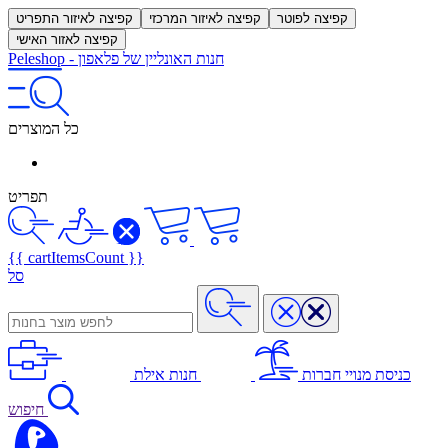
קפיצה לפוטר
קפיצה לאיזור המרכזי
קפיצה לאיזור התפריט
קפיצה לאזור האישי
חנות האונליין של פלאפון
-
Peleshop
כל המוצרים
תפריט
{{ cartItemsCount }}
סל
כניסת מנויי חברות
חנות אילת
חיפוש