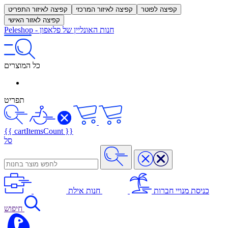
קפיצה לפוטר
קפיצה לאיזור המרכזי
קפיצה לאיזור התפריט
קפיצה לאזור האישי
חנות האונליין של פלאפון
-
Peleshop
כל המוצרים
תפריט
{{ cartItemsCount }}
סל
כניסת מנויי חברות
חנות אילת
חיפוש