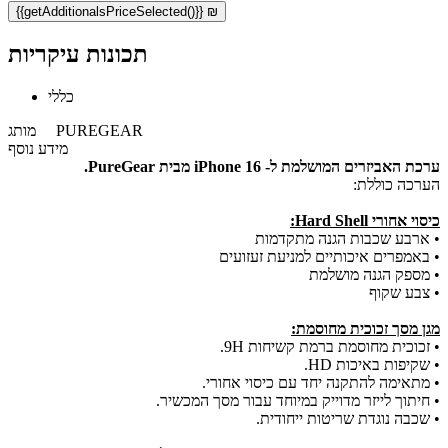
{{getAdditionalsPriceSelected()}} ₪
תכונות עיקריות
כללי
PUREGEAR
מותג
מידע נוסף
ערכת האביזרים המושלמת ל- iPhone 16
מבית PureGear.
הערכה כוללת:
כיסוי אחורי Hard Shell:
• ארבע שכבות הגנה מתקדמות
• באמפרים איכותיים למניעת זעזועים
• מספק הגנה מושלמת
• צבע שקוף
מגן מסך זכוכית מחוסמת:
• זכוכית מחוסמת ברמת קשיחות 9H.
• שקיפות באיכות HD.
• מתאימה להתקנה יחד עם כיסוי אחורי.
• חיתוך לייזר מדוייק במיוחד עבור מסך המכשיר.
• שכבה נוגדת שריטות ייחודית.