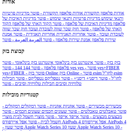
אודות
אודות פלאפון תקשורת
אודות פלאפון תקשורת - פוטר
מדיניות פרטיות
ותנאי שימוש
מדיניות פרטיות ותנאי שימוש - פוטר
מדיניות האיכות של
פלאפון
מדיניות האיכות של פלאפון - פוטר
הקוד האתי של פלאפון
הקוד
האתי של פלאפון - פוטר
חוק שכר שווה לעובדת ועובד
חוק שכר שווה
לעובדת ועובד - פוטר
אחריות תאגידית
אחריות תאגידית - פוטר
אמנת
שירות פלאפון
אמנת שירות פלאפון - פוטר
العربية
العربية - פוטר
קבוצת בזק
בזק
בזק - פוטר
אינטרנט בזק בינלאומי
אינטרנט בזק בינלאומי - פוטר
yes+FIBER
yes - פוטר
yes
144 - פוטר
פלאפון
פלאפון - פוטר
144
esim
esim לחו"ל
בזק Online - פוטר
בזק Online
yes+FIBER - פוטר
לחו"ל - פוטר
דיסני+
דיסני+ - פוטר
נטפליקס
נטפליקס - פוטר
חבילות
טלוויזיה וסיבים
חבילות טלוויזיה וסיבים - פוטר
קטגוריות מובילות
מכשירים
מכשירים - פוטר
אוזניות
אוזניות - פוטר
רמקולים
רמקולים -
פוטר
טאבלטים
טאבלטים - פוטר
שעונים חכמים
שעונים חכמים - פוטר
מבצעים
מבצעים - פוטר
אייפד
אייפד - פוטר
מוצרי חשמל לבית
מוצרי
אפל איירפודס AirPods 4
אפל איירפודס AirPods 4
חשמל לבית - פוטר
שעון Apple Watch Series 10 -
שעון Apple Watch Series 10
- פוטר