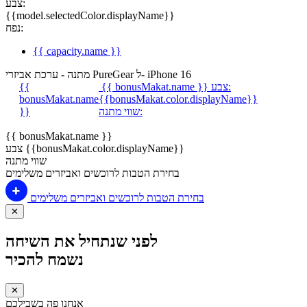
צבע:
{{model.selectedColor.displayName}}
נפח:
{{ capacity.name }}
מתנה - ערכת אביזרי PureGear ל- iPhone 16
צבע:
{{ bonusMakat.name }}
{{
bonusMakat.name
{{bonusMakat.color.displayName}}
שווי מתנה:
}}
{{ bonusMakat.name }}
צבע {{bonusMakat.color.displayName}}
שווי מתנה
בחירת הטבות לרוכשים ואביזרים משלימים
בחירת הטבות לרוכשים ואביזרים משלימים
✕
לפני שנתחיל את השיחה
נשמח להכיר
✕
אנחנו פה בשבילכם