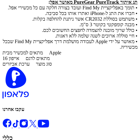
תג איתור PureGear PureTrack מאושר אפל
:
• תומך באפליקציית Find My ועובד בצורה חלקה עם כל מכשירי אפל.
• חברו את התג ל-iPhone ואתרו אותו בכל סביבה.
• משתמש בסוללת CR2032 אשר ניתנת להחלפה בקלות.
• מבנה קומפקטי בקוטר 3 ס"מ.
• כולל שרוך מובנה להצמדה לחפצים החשובים לכם.
• חיי סוללה ארוכים לשנה שלמה ללא דאגות.
• מאושר על ידי Apple לעבודה מושלמת דרך אפליקציית Find My שבכל
מכשיריה.
Apple
מתאים למכשיר מבית
מתאים לדגם
אייפון 16
סוג מוצר
ערכת אביזרים
עקבו אחרנו
כללי