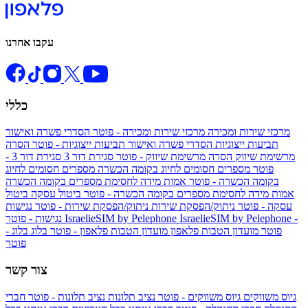
עקבו אחרנו
כללי
מרכזי שירות ומכירה
מרכזי שירות ומכירה - פוטר
הסדרי פשרה ואישור
תביעות ייצוגיות
הסדרי פשרה ואישור תביעות ייצוגיות - פוטר
הסרה
מרשימת שיווק
הסרה מרשימת שיווק - פוטר
סגירת דור 3
סגירת דור 3 -
פוטר
מספרים חסומים לחיוג בקומה הכשרה
מספרים חסומים לחיוג
בקומה הכשרה - פוטר
אמות מידה לחסימת מספרים בקומה הכשרה
אמות מידה לחסימת מספרים בקומה הכשרה - פוטר
ביטול עסקה
ביטול
עסקה - פוטר
ניתוק/הפסקת שירות
ניתוק/הפסקת שירות - פוטר
נגישות
IsraelieSIM by Pelephone -
IsraelieSIM by Pelephone
נגישות - פוטר
פוטר
מועדון הטבות פלאפון
מועדון הטבות פלאפון - פוטר
בלוג
בלוג -
פוטר
צור קשר
גיוס משווקים
גיוס משווקים - פוטר
נציב תלונות
נציב תלונות - פוטר
חברי