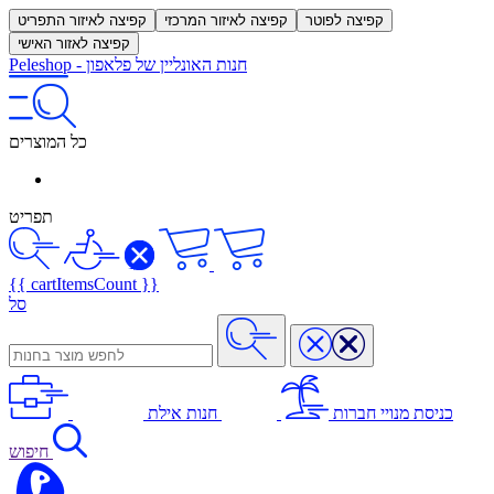
קפיצה לפוטר
קפיצה לאיזור המרכזי
קפיצה לאיזור התפריט
קפיצה לאזור האישי
חנות האונליין של פלאפון
-
Peleshop
כל המוצרים
תפריט
{{ cartItemsCount }}
סל
כניסת מנויי חברות
חנות אילת
חיפוש