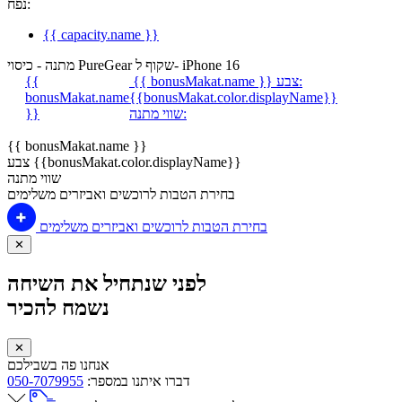
נפח:
{{ capacity.name }}
מתנה - כיסוי PureGear שקוף ל- iPhone 16
צבע:
{{ bonusMakat.name }}
{{
bonusMakat.name
{{bonusMakat.color.displayName}}
שווי מתנה:
}}
{{ bonusMakat.name }}
צבע {{bonusMakat.color.displayName}}
שווי מתנה
בחירת הטבות לרוכשים ואביזרים משלימים
בחירת הטבות לרוכשים ואביזרים משלימים
✕
לפני שנתחיל את השיחה
נשמח להכיר
✕
אנחנו פה בשבילכם
דברו איתנו במספר:
050-7079955