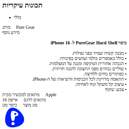
תכונות עיקריות
כללי
Pure Gear
מותג
מידע נוסף
כיסוי PureGear Hard Shell ל- iPhone 16
• מבנה קשיח ועמיד בפני נפילות.
• כולל באמפרים בולמי זעזועים בפינותיו.
• הגבהה אחורית המקיפה ומגנה על המצלמות.
• שוליים גבוהים מפני התצוגה להגנה חזיתית.
• כפתורים נוחים ללחיצה.
• התאמה מדויקת לכל הכניסות והיציאות של ה-iPhone.
• עיצוב קל משקל ונוח לאחיזה.
• צבע: שקוף
Apple
מתאים למכשיר מבית
מתאים לדגם
אייפון 16
סוג מוצר
כיסוי מגן