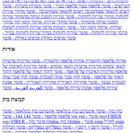
ההנהלה
חברי ההנהלה - פוטר
דברו איתנו בכל הערוצים
דברו איתנו בכל
הערוצים - פוטר
פלאפון בעיר
פלאפון בעיר - פוטר
משרות
משרות - פוטר
רוצים להשאר מעודכנים?
רוצים להשאר מעודכנים? - פוטר
מוקדי שירות
לקוחות
מוקדי שירות לקוחות - פוטר
שירות הזמנת שיחה מהמוקד
שירות
הזמנת שיחה מהמוקד - פוטר
מוקדי שירות- איתור וזימון תור
מוקדי
שירות- איתור וזימון תור - פוטר
רשימת מרכזי שירות לקוחות
רשימת
מרכזי שירות לקוחות - פוטר
שירות לקוחות במייל
שירות לקוחות במייל -
פוטר
סניפים באילת
סניפים באילת - פוטר
אודות
אודות פלאפון תקשורת
אודות פלאפון תקשורת - פוטר
מדיניות פרטיות
ותנאי שימוש
מדיניות פרטיות ותנאי שימוש - פוטר
מדיניות האיכות של
פלאפון
מדיניות האיכות של פלאפון - פוטר
הקוד האתי של פלאפון
הקוד
האתי של פלאפון - פוטר
חוק שכר שווה לעובדת ועובד
חוק שכר שווה
לעובדת ועובד - פוטר
אחריות תאגידית
אחריות תאגידית - פוטר
אמנת
שירות פלאפון
אמנת שירות פלאפון - פוטר
العربية
العربية - פוטר
קבוצת בזק
בזק
בזק - פוטר
אינטרנט בזק בינלאומי
אינטרנט בזק בינלאומי - פוטר
yes+FIBER
yes - פוטר
yes
144 - פוטר
פלאפון
פלאפון - פוטר
144
esim
esim לחו"ל
בזק Online - פוטר
בזק Online
yes+FIBER - פוטר
לחו"ל - פוטר
דיסני+
דיסני+ - פוטר
נטפליקס
נטפליקס - פוטר
חבילות
טלוויזיה וסיבים
חבילות טלוויזיה וסיבים - פוטר