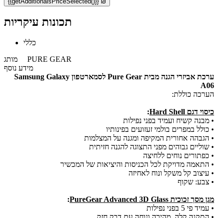
{{getAdditionalsPriceSelected()}} ₪
תכונות עיקריות
כללי
PURE GEAR
מותג
מידע נוסף
ערכת אביזרי הגנה מבית Pure Gear לסמארטפון Samsung Galaxy
A06
הערכה כוללת:
כיסוי דגם Hard Shell
:
• מבנה קשיח ועמיד בפני נפילות
• כולל במפרים בולמי זעזועים בפינותיו
• הגבהה אחורית המקיפה ומגנה על המצלמות
• שוליים גבוהים מפני התצוגה להגנה חזיתית
• כפתורים נוחים ללחיצה
• התאמה מדויקת לכל הכניסות והיציאות של המכשיר
• עיצוב קל משקל ונוח לאחיזה
• צבע: שקוף
מגן מסך זכוכית PureGear Advanced 3D Glass
:
• עמיד פי 5 בפני נפילות
• התקנה קלה, מהירה ונוחה עם דבק חזק