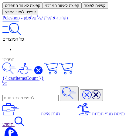
קפיצה לפוטר
קפיצה לאיזור המרכזי
קפיצה לאיזור התפריט
קפיצה לאזור האישי
חנות האונליין של פלאפון
-
Peleshop
כל המוצרים
תפריט
{{ cartItemsCount }}
סל
כניסת מנויי חברות
חנות אילת
חיפוש