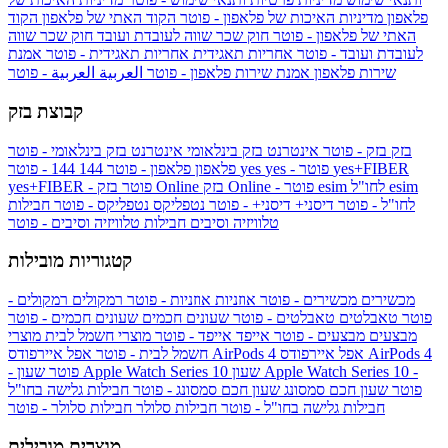
פלאפון
מדיניות האיכות של פלאפון - פוטר
הקוד האתי של פלאפון
הקוד
האתי של פלאפון - פוטר
חוק שכר שווה לעובדת ועובד
חוק שכר שווה
לעובדת ועובד - פוטר
אחריות תאגידית
אחריות תאגידית - פוטר
אמנת
שירות פלאפון
אמנת שירות פלאפון - פוטר
العربية
العربية - פוטר
קבוצת בזק
בזק
בזק - פוטר
אינטרנט בזק בינלאומי
אינטרנט בזק בינלאומי - פוטר
yes+FIBER
yes - פוטר
yes
144 - פוטר
פלאפון
פלאפון - פוטר
144
esim
esim לחו"ל
בזק Online - פוטר
בזק Online
yes+FIBER - פוטר
לחו"ל - פוטר
דיסני+
דיסני+ - פוטר
נטפליקס
נטפליקס - פוטר
חבילות
טלוויזיה וסיבים
חבילות טלוויזיה וסיבים - פוטר
קטגוריות מובילות
מכשירים
מכשירים - פוטר
אוזניות
אוזניות - פוטר
רמקולים
רמקולים -
פוטר
טאבלטים
טאבלטים - פוטר
שעונים חכמים
שעונים חכמים - פוטר
מבצעים
מבצעים - פוטר
אייפד
אייפד - פוטר
מוצרי חשמל לבית
מוצרי
אפל איירפודס AirPods 4
אפל איירפודס AirPods 4
חשמל לבית - פוטר
שעון Apple Watch Series 10 -
שעון Apple Watch Series 10
- פוטר
פוטר
שעון חכם סמסונג
שעון חכם סמסונג - פוטר
חבילות גלישה בחו"ל
חבילות גלישה בחו"ל - פוטר
חבילות סלולר
חבילות סלולר - פוטר
מוצרים מובילים