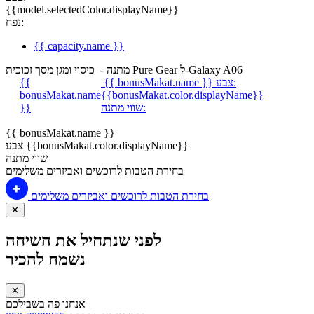
{{model.selectedColor.displayName}}
נפח:
{{ capacity.name }}
מתנה - כיסוי ומגן מסך זכוכית Pure Gear ל-Galaxy A06
צבע:
{{ bonusMakat.name }}
{{
bonusMakat.name
{{bonusMakat.color.displayName}}
שווי מתנה:
}}
{{ bonusMakat.name }}
צבע {{bonusMakat.color.displayName}}
שווי מתנה
בחירת הטבות לרוכשים ואביזרים משלימים
בחירת הטבות לרוכשים ואביזרים משלימים
✕
לפני שנתחיל את השיחה
נשמח להכיר
✕
אנחנו פה בשבילכם